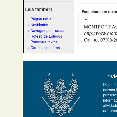
Leia também
Para citar este texto
Página inicial
"
"
Novidades
MONTFORT Asso
Navegue por Temas
http://www.mont
Roteiro de Estudos
Online, 07/08/
Principais textos
Cartas de leitores
Envi
Disponi
nossos 
publicaç
informa
ativida
entremo