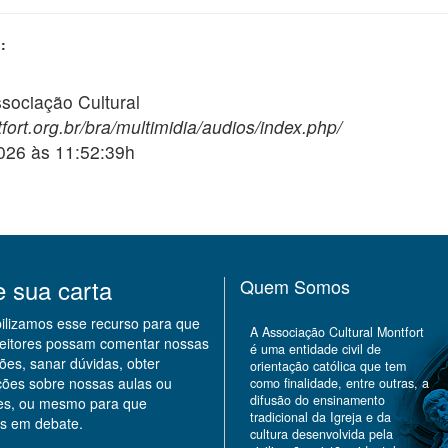
:
ciação Cultural
fort.org.br/bra/multimidia/audios/index.php/
2026 às 11:52:39h
e sua carta
Quem Somos
bilizamos esse recurso para que
A Associação Cultural Montfort
leitores possam comentar nossas
é uma entidade civil de
ões, sanar dúvidas, obter
orientação católica que tem
ções sobre nossas aulas ou
como finalidade, entre outras, a
difusão do ensinamento
des, ou mesmo para que
tradicional da Igreja e da
s em debate.
cultura desenvolvida pela