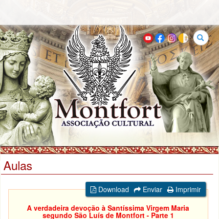
Buscar
Aulas
Download
Enviar
Imprimir
A verdadeira devoção à Santíssima Virgem Maria
segundo São Luís de Montfort - Parte 1