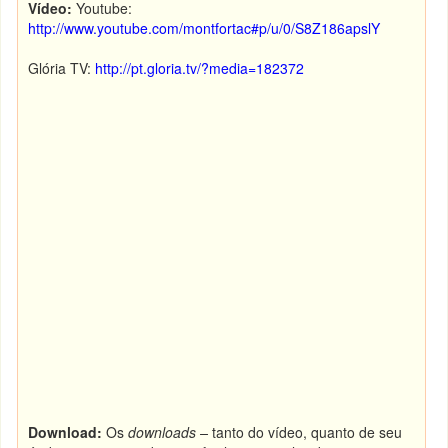
Vídeo:
Youtube:
http://www.youtube.com/montfortac#p/u/0/S8Z186apslY
Glória TV:
http://pt.gloria.tv/?media=182372
Download:
Os
downloads –
tanto do vídeo, quanto de seu