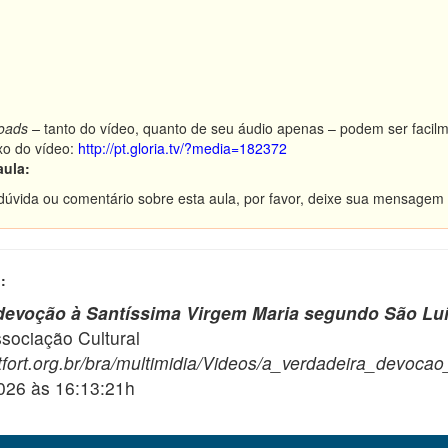
oads –
tanto do vídeo, quanto de seu áudio apenas – podem ser facilm
xo do vídeo:
http://pt.gloria.tv/?media=182372
aula:
dúvida ou comentário sobre esta aula, por favor, deixe sua mensagem 
:
devoção à Santíssima Virgem Maria segundo São Luís
ciação Cultural
fort.org.br/bra/multimidia/Videos/a_verdadeira_devocao
2026 às 16:13:21h