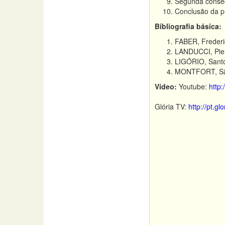
Segunda conseq
Conclusão da p
Bibliografia básica:
FABER, Frederi
LANDUCCI, Pier
LIGÓRIO, Santo
MONTFORT, São
Vídeo:
Youtube:
http
Glória TV:
http://pt.g