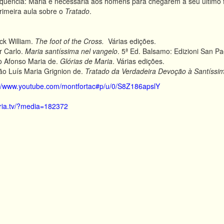
uência: Maria é necessária aos homens para chegarem a seu último 
rimeira aula sobre o
Tratado
.
ck William.
The foot of the Cross.
Várias edições.
 Carlo.
Maria santíssima nel vangelo
. 5ª Ed. Balsamo: Edizioni San Pa
 Afonso Maria de.
Glórias de Maria
. Várias edições.
 Luís Maria Grignion de.
Tratado da Verdadeira Devoção à Santíssi
://www.youtube.com/montfortac#p/u/0/S8Z186apslY
loria.tv/?media=182372