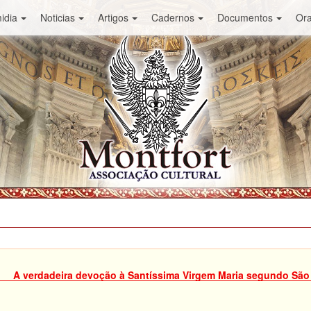
idia
Noticias
Artigos
Cadernos
Documentos
Or
A verdadeira devoção à Santíssima Virgem Maria segundo São L