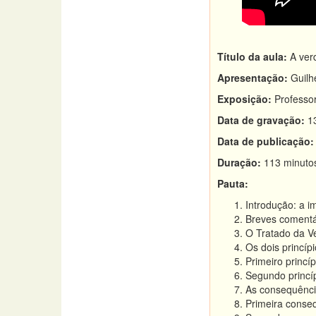
Título da aula:
A verd
Apresentação:
Guilh
Exposição:
Professor
Data de gravação:
13
Data de publicação:
Duração:
113 minuto
Pauta:
Introdução: a i
Breves comentár
O Tratado da V
Os dois princíp
Primeiro princí
Segundo princíp
As consequência
Primeira conseq