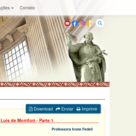
ações
Contato
Buscar
Download
Enviar
Imprimir
uís de Montfort - Parte 1
Professora Ivone Fedeli