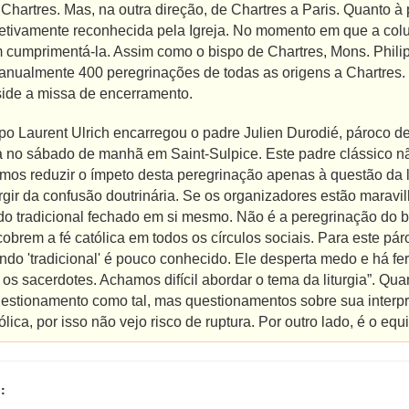
Chartres. Mas, na outra direção, de Chartres a Paris. Quanto à
 efetivamente reconhecida pela Igreja. No momento em que a co
cumprimentá-la. Assim como o bispo de Chartres, Mons. Philip
nualmente 400 peregrinações de todas as origens a Chartres
side a missa de encerramento.
po Laurent Ulrich encarregou o padre Julien Durodié, pároco d
 no sábado de manhã em Saint-Sulpice. Este padre clássico nã
os reduzir o ímpeto desta peregrinação apenas à questão da l
gir da confusão doutrinária. Se os organizadores estão maravi
 tradicional fechado em si mesmo. Não é a peregrinação do bur
brem a fé católica em todos os círculos sociais. Para este pá
mundo 'tradicional' é pouco conhecido. Ele desperta medo e há 
 os sacerdotes. Achamos difícil abordar o tema da liturgia”. Qua
stionamento como tal, mas questionamentos sobre sua interpre
lica, por isso não vejo risco de ruptura. Por outro lado, é o equil
: