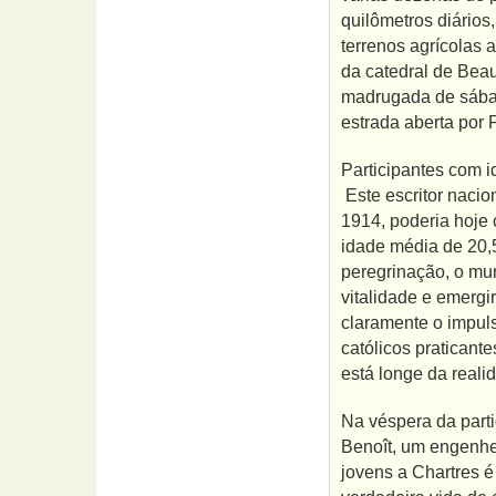
quilômetros diário
terrenos agrícolas 
da catedral de Beau
madrugada de sábad
estrada aberta por 
Participantes com 
Este escritor nacion
1914, poderia hoje
idade média de 20,
peregrinação, o mun
vitalidade e emerg
claramente o impul
católicos praticant
está longe da reali
Na véspera da parti
Benoît, um engenhe
jovens a Chartres é