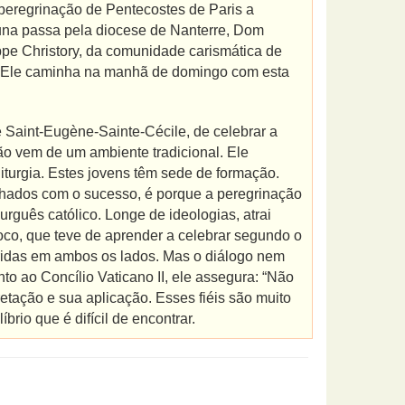
 peregrinação de Pentecostes de Paris a
luna passa pela diocese de Nanterre, Dom
pe Christory, da comunidade carismática de
. Ele caminha na manhã de domingo com esta
e Saint-Eugène-Sainte-Cécile, de celebrar a
o vem de um ambiente tradicional. Ele
iturgia. Estes jovens têm sede de formação.
lhados com o sucesso, é porque a peregrinação
guês católico. Longe de ideologias, atrai
roco, que teve de aprender a celebrar segundo o
feridas em ambos os lados. Mas o diálogo nem
nto ao Concílio Vaticano II, ele assegura: “Não
tação e sua aplicação. Esses fiéis são muito
íbrio que é difícil de encontrar.