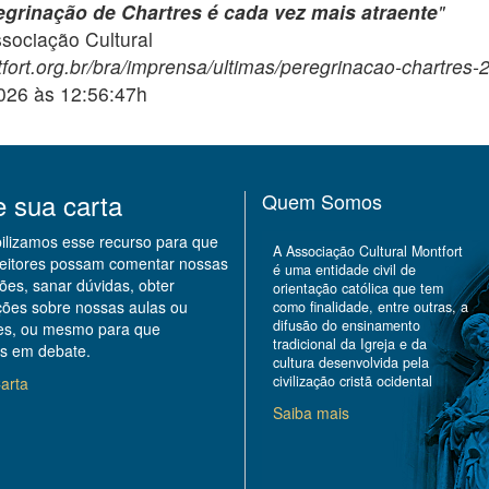
egrinação de Chartres é cada vez mais atraente
"
ciação Cultural
fort.org.br/bra/imprensa/ultimas/peregrinacao-chartres-
2026 às 12:56:47h
e sua carta
Quem Somos
bilizamos esse recurso para que
A Associação Cultural Montfort
leitores possam comentar nossas
é uma entidade civil de
ões, sanar dúvidas, obter
orientação católica que tem
ções sobre nossas aulas ou
como finalidade, entre outras, a
difusão do ensinamento
des, ou mesmo para que
tradicional da Igreja e da
s em debate.
cultura desenvolvida pela
civilização cristã ocidental
arta
Saiba mais