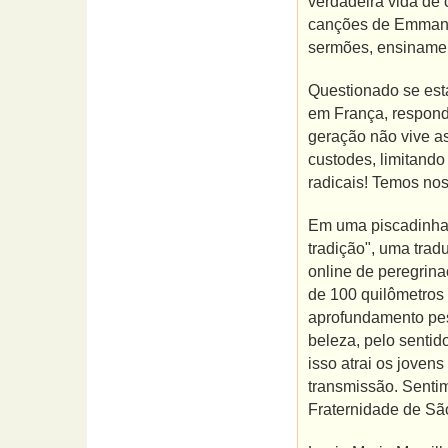
verdadeira vida de
canções de Emmanue
sermões, ensinamen
Questionado se esta
em França, respond
geração não vive a
custodes, limitand
radicais! Temos nos
Em uma piscadinha 
tradição", uma trad
online de peregrin
de 100 quilômetros 
aprofundamento pes
beleza, pelo sentid
isso atrai os joven
transmissão. Senti
Fraternidade de Sã