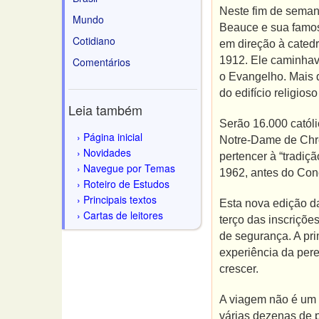
Neste fim de semana
Mundo
Beauce e sua famos
Cotidiano
em direção à cated
1912. Ele caminhava
Comentários
o Evangelho. Mais d
do edifício religi
Leia também
Serão 16.000 catól
Página inicial
Notre-Dame de Chrét
Novidades
pertencer à “tradiçã
Navegue por Temas
1962, antes do Concí
Roteiro de Estudos
Principais textos
Esta nova edição d
Cartas de leitores
terço das inscriçõe
de segurança. A pri
experiência da per
crescer.
A viagem não é um p
várias dezenas de 