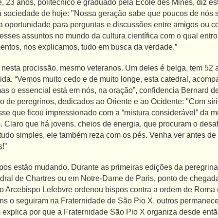
e, 23 anos, politécnico e graduado pela École des Mines, diz e
na sociedade de hoje: "Nossa geração sabe que poucos de nós
uma oportunidade para perguntas e discussões entre amigos ou 
 esses assuntos no mundo da cultura científica com o qual entr
tos, nos explicamos, tudo em busca da verdade.”
nesta procissão, mesmo veteranos. Um deles é belga, tem 52 
ida. “Vemos muito cedo e de muito longe, esta catedral, acomp
 mas o essencial está em nós, na oração”, confidencia Bernard 
po de peregrinos, dedicados ao Oriente e ao Ocidente: "Com sír
sse que ficou impressionado com a “mistura considerável” da mu
. Claro que há jovens, cheios de energia, que procuram o desaf
tudo simples, ele também reza com os pés. Venha ver antes de
!”
os estão mudando. Durante as primeiras edições da peregrinaçã
edral de Chartres ou em Notre-Dame de Paris, ponto de chegada
o Arcebispo Lefebvre ordenou bispos contra a ordem de Roma
guns o seguiram na Fraternidade de São Pio X, outros permane
 explica por que a Fraternidade São Pio X organiza desde entã