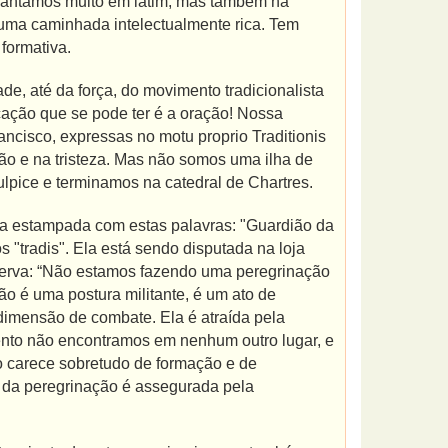
; cantamos muito em latim, mas também há
 uma caminhada intelectualmente rica. Tem
formativa.
e, até da força, do movimento tradicionalista
cação que se pode ter é a oração! Nossa
cisco, expressas no motu proprio Traditionis
ão e na tristeza. Mas não somos uma ilha de
ulpice e terminamos na catedral de Chartres.
a estampada com estas palavras: "Guardião da
s "tradis". Ela está sendo disputada na loja
serva: “Não estamos fazendo uma peregrinação
ão é uma postura militante, é um ato de
imensão de combate. Ela é atraída pela
imento não encontramos em nenhum outro lugar, e
ão carece sobretudo de formação e de
 da peregrinação é assegurada pela