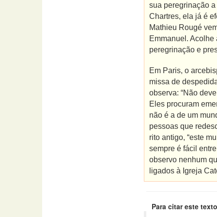
sua peregrinação a 
Chartres, ela já é
Mathieu Rougé vem 
Emmanuel. Acolhe a
peregrinação e pre
Em Paris, o arcebis
missa de despedida
observa: “Não devem
Eles procuram emer
não é a de um mundo
pessoas que redesco
rito antigo, “este 
sempre é fácil entre
observo nenhum que
ligados à Igreja Cató
Para citar este texto