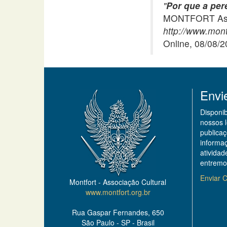
"
Por que a per
MONTFORT Asso
http://www.mont
Online, 08/08/
Envi
Disponi
nossos 
publicaç
informa
ativida
entremo
Enviar C
Montfort - Associação Cultural
www.montfort.org.br
Rua Gaspar Fernandes, 650
São Paulo - SP - Brasil