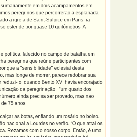
mem sumariamente em dois acampamentos em
ltimos peregrinos que percorrerão a esplanada
xado a igreja de Saint-Sulpice em Paris na
se estende por quase 10 quilômetros! A
l e política, falecido no campo de batalha em
cha peregrina que reúne participantes com
r que a "sensibilidade" eclesial desta
o, mas longe de morrer, parece redobrar sua
m reduzi-lo, quando Bento XVI havia encorajado
municação da peregrinação, “um quarto dos
 número ainda precisa ser provado, mas nao
é de 75 anos.
 calçar as botas, enfiando um rosário no bolso.
o nacional a Lourdes no verão. “O que atrai os
plica. Rezamos com o nosso corpo. Então, é uma