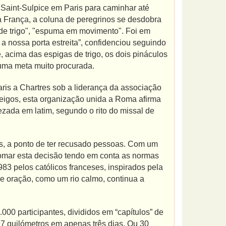
 Saint-Sulpice em Paris para caminhar até
 França, a coluna de peregrinos se desdobra
 de trigo", "espuma em movimento". Foi em
 a nossa porta estreita”, confidenciou seguindo
 acima das espigas de trigo, os dois pináculos
 uma meta muito procurada.
is a Chartres sob a liderança da associação
leigos, esta organização unida a Roma afirma
 rezada em latim, segundo o rito do missal de
es, a ponto de ter recusado pessoas. Com um
tomar esta decisão tendo em conta as normas
3 pelos católicos franceses, inspirados pela
e oração, como um rio calmo, continua a
00 participantes, divididos em “capítulos” de
7 quilómetros em apenas três dias. Ou 30