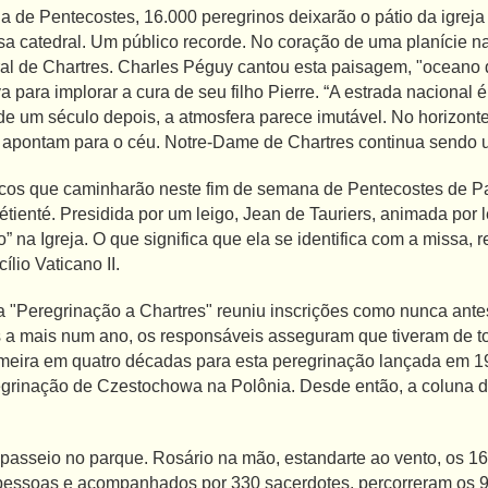
 de Pentecostes, 16.000 peregrinos deixarão o pátio da igreja
a catedral. Um público recorde. No coração de uma planície na
ral de Chartres. Charles Péguy cantou esta paisagem, "oceano
 para implorar a cura de seu filho Pierre. “A estrada nacional é
e um século depois, a atmosfera parece imutável. No horizonte,
oso apontam para o céu. Notre-Dame de Chartres continua sendo
icos que caminharão neste fim de semana de Pentecostes de Par
ienté. Presidida por um leigo, Jean de Tauriers, animada por 
o” na Igreja. O que significa que ela se identifica com a missa,
lio Vaticano II.
a "Peregrinação a Chartres" reuniu inscrições como nunca ant
s a mais num ano, os responsáveis ​​asseguram que tiveram de 
meira em quatro décadas para esta peregrinação lançada em 198
egrinação de Czestochowa na Polônia. Desde então, a coluna d
asseio no parque. Rosário na mão, estandarte ao vento, os 16.0
pessoas e acompanhados por 330 sacerdotes, percorreram os 9