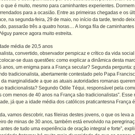
s, o que é muito, mesmo para caminhantes experientes. Dor
arrendados para a ocasião. Entre as primeiras chegadas e os ú
ce, na segunda-feira, 29 de maio, no início da tarde, tendo dei
o, passarão três a quatro horas… A longa fila de caminhantes 
Péguy parece agora muito estreita.
idade média de 20,5 anos
alista, convertido, observador perspicaz e crítico da vida socia
 colocar-se duas questões: como explicar a dinâmica desta mar
5 anos, um enigma para a França secular? Segunda pergunta: po
do tradicionalista, abertamente contestado pelo Papa Francisc
ir da marginalidade a que as atuais autoridades romanas quere
so tradicionalista? Segundo Odile Téqui, responsável pela co
es com menos de 40 anos na França são tradicionalistas”. Esse
dade, já que a idade média dos católicos praticantesna França 
da, vamos descobrir, nas fileiras destes jovens, o que os leva a
iro de minas de 30 anos, também está envolvido na peregrinaçã
 antes de tudo uma experiência de oração integral e forte”, ex