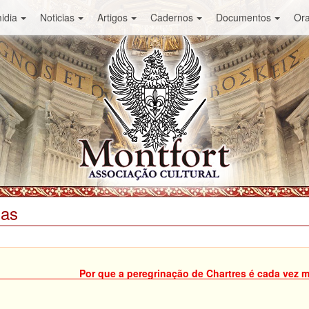
idia
Noticias
Artigos
Cadernos
Documentos
Or
ias
Por que a peregrinação de Chartres é cada vez m