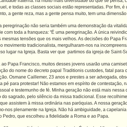
 caridade fraterna: há muito mais diversidade do que se pensa
l, e todas as classes sociais estão representadas. Por fim, é
to, a gente reza, mas a gente pensa muito, tem uma dimensão 
 peregrinação não seria também uma demonstração da vitalidad
e com toda a franqueza: “É uma peregrinação. A única reivindi
s mesmas tensões que os mais velhos. As decisões do Papa Fran
o o movimento tradicionalista, mergulharam-nos na incompreens
so lugar na Igreja. Basta ver que partimos da igreja de Saint-S
ao Papa Francisco, muitos desses jovens usarão uma camiset
ução do nome do decreto papal Traditionis custodes, fatal para o
ação. Osmane Caillemer, 23 anos e prestes a ser advogada, ob
a pé para protestar! Não estamos em espírito de contestação, n
soal e testemunho de fé. Minha geração não está mais nessa d
o do sagrado, pelo silêncio da missa tradicional. Esse recolh
s que assistem à missa ordinária nas paróquias. A nossa geraç
mo-nos plenamente na Igreja. Não há ambiguidade, a capelania
o Pedro, que escolheu a fidelidade a Roma e ao Papa.