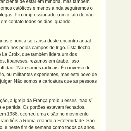
star ciente de estar em minoria, mas também
 somos católicos e menos ainda seguiremos o
colegas. Fico impressionado com o fato de não
o em contato todos os dias, quando
anos e nunca se cansa deste encontro anual
anha-nos pelos campos de trigo. Esta flecha
de La Croix, que também lidera um dos
ios, libaneses, rezamos em árabe, isso
ltidão: “Não somos radicais. É o inverso de
io, ou militantes experientes, mas este povo de
 julgar. Não somos a caricatura que as pessoas
o, a Igreja da França proibiu esses "tradis"
 e partida. Os portões estavam fechados,
 em 1988, ocorreu uma cisão no movimento
ceram fiéis a Roma criando a Fraternidade São
o, e neste fim de semana como todos os anos,