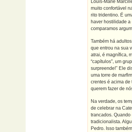
Louis-Marie Marcill
muito confortável 
rito tridentino. É 
haver hostilidade a
comparamos argumen
Também há adultos 
que entrou na sua v
atrai, é magnífica,
“capítulos”, um gru
surpreende!" Ele di
uma torre de marfim
crentes é acima de 
querem fazer de nós
Na verdade, os temp
de celebrar na Cat
trancados. Quando 
tradicionalista. Al
Pedro. Isso também