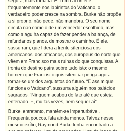
segura, mais romana. E, como acontece
frequentemente nos labirintos do Vaticano, o
verdadeiro poder cresce na sombra. Burke não propõe
a si próprio, não pede, não manobra. O seu nome
circula não como o de um vencedor escolhido, mas
como a agulha capaz de fazer pender a balança, de
refundar os planos, de mostrar o caminho. É ele,
sussurram, que lidera a frente silenciosa dos
americanos, dos africanos, dos europeus do norte que
vêem em Francisco mais ruínas do que conquistas. A
ironia do destino paira sobre tudo isto: o mesmo
homem que Francisco quis silenciar periga agora
tornar-se um dos arquitetos do futuro. “É assim que
funciona o Vaticano”, sussurra alguém nos palácios
sagrados. “Ninguém acabou de fato até que esteja
enterrado. E, muitas vezes, nem sequer aí”.
Burke, entretanto, mantém-se imperturbável.
Frequenta poucos, fala ainda menos. Talvez nesse
mesmo exílio, Raymond Burke tenha encontrado a