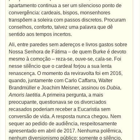
apartamento continua a ser um silencioso ponto de
convergência: cardeais, bispos, monsenhores
transpõem a soleira com passos discretos. Procuram
conselhos, conforto, talvez uma palavra que dê
sentido aos tempos incertos.
Ali, entre paredes sem adereços e livros gastos sobre
Nossa Senhora de Fátima – de quem Burke é devoto
mesmo à comoção – reza-se, ouve-se, cala-se. Foi
nesse silêncio que o cardeal forjou a sua lenta
renascença. O momento da reviravolta foi em 2016,
quando, juntamente com Carlo Caffarra, Walter
Brandmüller e Joachim Meisner, assinou os
Dubia
,
Amoris laetitia
. A primeira pergunta, a mais
preocupante, questionava se os divorciados
recasados poderiam receber a Eucaristia sem
conversão de vida. A resposta nunca chegou. Nem
sequer ao pedido de audiência, respeitosamente
apresentado em abril de 2017. Nenhuma polêmica,
nenhum diversionismo público: somente o silêncio,