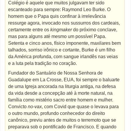
Colégio é aquele que muitos julgavam ter sido
escanteado para sempre: Raymond Leo Burke. O
homem que o Papa quis confinar à irrelevância
ressurge agora, invocado nos sussurros dos cardeais,
certamente entre os
kingmaker
do próximo conclave,
mas para alguns até mesmo um possível Papa.
Setenta e cinco anos, físico imponente, maxilares bem
talhados, sorriso irônico e cortante, Burke é um filho
da América profunda, com sangue irlandês nas veias
e a luta pela tradição no coração.
Fundador do Santuário de Nossa Senhora de
Guadalupe em La Crosse, EUA, foi sempre o baluarte
de uma Igreja ancorada na liturgia antiga, na defesa
da vida desde a concepção até à morte natural, na
família como mistério sacro entre homem e mulher.
Convicto
no-vax
, com Covid que quase o levava para
o outro mundo, profundo conhecedor do direito
canônico, previu antes de muitos o terremoto que se
preparava sob o pontificado de Francisco. E quando