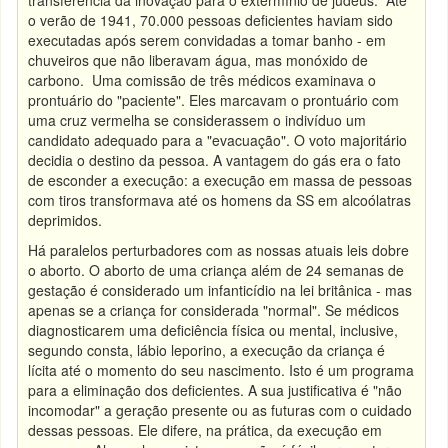
transferência da inovação para o extermínio de judeus. Até
o verão de 1941, 70.000 pessoas deficientes haviam sido
executadas após serem convidadas a tomar banho - em
chuveiros que não liberavam água, mas monóxido de
carbono. Uma comissão de três médicos examinava o
prontuário do "paciente". Eles marcavam o prontuário com
uma cruz vermelha se considerassem o indivíduo um
candidato adequado para a "evacuação". O voto majoritário
decidia o destino da pessoa. A vantagem do gás era o fato
de esconder a execução: a execução em massa de pessoas
com tiros transformava até os homens da SS em alcoólatras
deprimidos.
Há paralelos perturbadores com as nossas atuais leis dobre
o aborto. O aborto de uma criança além de 24 semanas de
gestação é considerado um infanticídio na lei britânica - mas
apenas se a criança for considerada "normal". Se médicos
diagnosticarem uma deficiência física ou mental, inclusive,
segundo consta, lábio leporino, a execução da criança é
lícita até o momento do seu nascimento. Isto é um programa
para a eliminação dos deficientes. A sua justificativa é "não
incomodar" a geração presente ou as futuras com o cuidado
dessas pessoas. Ele difere, na prática, da execução em