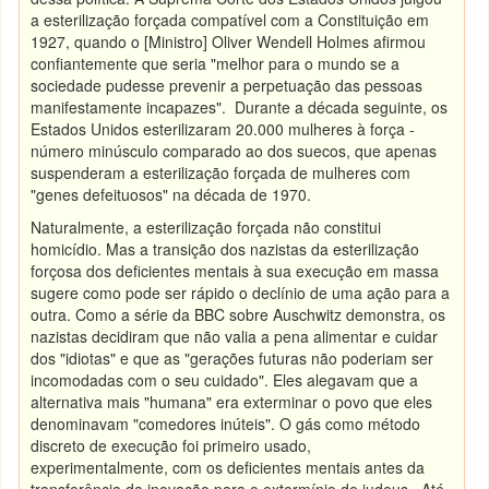
a esterilização forçada compatível com a Constituição em
1927, quando o [Ministro] Oliver Wendell Holmes afirmou
confiantemente que seria "melhor para o mundo se a
sociedade pudesse prevenir a perpetuação das pessoas
manifestamente incapazes". Durante a década seguinte, os
Estados Unidos esterilizaram 20.000 mulheres à força -
número minúsculo comparado ao dos suecos, que apenas
suspenderam a esterilização forçada de mulheres com
"genes defeituosos" na década de 1970.
Naturalmente, a esterilização forçada não constitui
homicídio. Mas a transição dos nazistas da esterilização
forçosa dos deficientes mentais à sua execução em massa
sugere como pode ser rápido o declínio de uma ação para a
outra. Como a série da BBC sobre Auschwitz demonstra, os
nazistas decidiram que não valia a pena alimentar e cuidar
dos "idiotas" e que as "gerações futuras não poderiam ser
incomodadas com o seu cuidado". Eles alegavam que a
alternativa mais "humana" era exterminar o povo que eles
denominavam "comedores inúteis". O gás como método
discreto de execução foi primeiro usado,
experimentalmente, com os deficientes mentais antes da