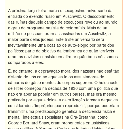
A próxima terça-feira marca o sexagésimo aniversário da
entrada do exército russo em Auschwitz. O descobrimento
das ruínas daquele campo de execuções revelou ao mundo
o grau do programa nazista de extermínio. Mais de um
milhão de pessoas foram assassinadas em Auschwitz, a
maior parte delas judeus. Este triste aniversário será
inevitavelmente uma ocasião de auto-elogio por parte dos
políticos: parte do objetivo da lembrança de quão terríveis
eram os nazistas consiste em afirmar quão bons nós somos
comparados a eles.
E, no entanto, a depravação moral dos nazistas não está tão
distante de nós como aquelas fotos assustadoras de
câmaras de gás e montes de corpos sugerem. O holocausto
de Hitler começou na década de 1930 com uma política que
não era apenas popular em outros países, mas era mesmo
praticada por alguns deles: a esterilização forçada daqueles
considerados "impróprios para reproduzir", porque poderiam
transmitir uma predisposição genética à deficiência física e
mental. Intelectuais socialistas na Grã-Bretanha, como
George Bernard Shaw, eram proponentes entusiásticos
dessa política. A Suprema Corte dos Estados Unidos julgou