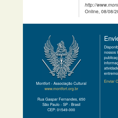
http://www.mont
Online, 08/08/
Envi
Disponi
nossos 
publicaç
informa
ativida
entremo
Enviar C
Montfort - Associação Cultural
www.montfort.org.br
Rua Gaspar Fernandes, 650
São Paulo - SP - Brasil
CEP: 01549-000