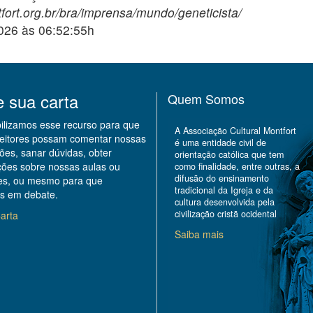
fort.org.br/bra/imprensa/mundo/geneticista/
2026 às 06:52:55h
e sua carta
Quem Somos
bilizamos esse recurso para que
A Associação Cultural Montfort
leitores possam comentar nossas
é uma entidade civil de
ões, sanar dúvidas, obter
orientação católica que tem
ções sobre nossas aulas ou
como finalidade, entre outras, a
difusão do ensinamento
des, ou mesmo para que
tradicional da Igreja e da
s em debate.
cultura desenvolvida pela
civilização cristã ocidental
arta
Saiba mais