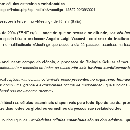
obre células estaminais embrionárias
s.org.br/index.php?op=noticia&wcodigo=18587 29/08/2004
Vescovi
intervem no «Meeting» de Rímini (Itália)
o de 2004
(ZENIT.org).-
Longe do que se pensa e se difunde
, «
as célula
na quarta-feira o
professor Angelo Luigi Vescovi
--co-
diretor do Institut
-- no multitudinário «Meeting» que desde o dia 22 passado acontece na loca
acional neste campo da ciência
, o
professor de Biologia Celular
afirmou 
deiramente a panacéia de todos os males
não
está fundada cientificament
xplicações, «
as células estaminais
estão presentes no organismo humano 
har como uma grande e extraordinária oficina de manutenção
» que funciona 
 banal dos movimentos morrem
».
istência de
células estaminais disponíveis para todo tipo de tecido, pro
ze dias todos os glóbulos vermelhos da pessoa são restabelecidos
.
sublinhou que as «
verdadeiras células estaminais são as dos adultos
», q