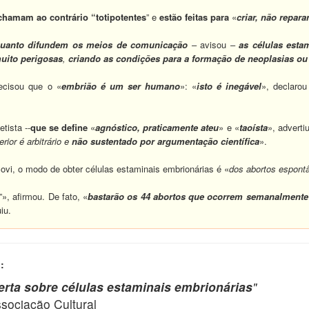
chamam ao contrário “totipotentes
” e
estão feitas para
«
criar, não repara
quanto difundem os meios de comunicação
– avisou –
as células esta
muito perigosas
,
criando as condições para a formação de neoplasias o
recisou que o «
embrião é um ser humano
»: «
isto é inegável
», declarou
tista --
que se define
«
agnóstico, praticamente ateu
» e «
taoísta
», adverti
ior é arbitrário e
não sustentado por argumentação científica
».
ovi, o modo de obter células estaminais embrionárias é «
dos abortos espont
”», afirmou. De fato, «
bastarão os 44 abortos que ocorrem semanalmente s
iu.
:
lerta sobre células estaminais embrionárias
"
ciação Cultural