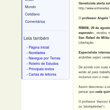
Geneticista alerta s
Mundo
http://www.entrerede
Cotidiano
O
professor Angelo 
Comentários
RÍMINI, 29 de agost
esperado
», revelou 
Leia também
San Rafael de Milão
Libertação.
Página inicial
Especialista intern
Novidades
embriões sejam verda
Navegue por Temas
Roteiro de Estudos
De acordo com suas e
Principais textos
estão ali para trabal
Cartas de leitores
inclusive com o mais
Assim descreveu a ex
pensar que
cada quin
O professor Vescovi 
ou “plurioptentes
”».