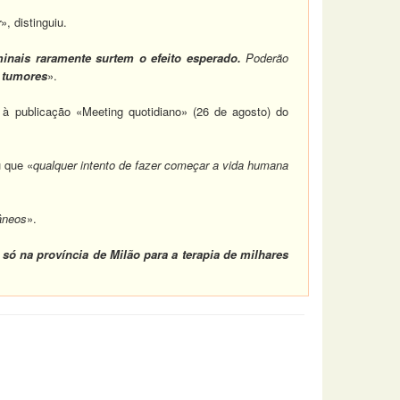
r
», distinguiu.
minais raramente surtem o efeito esperado.
Poderão
u tumores
».
 à publicação «Meeting quotidiano» (26 de agosto) do
u que «
qualquer intento de fazer começar a vida humana
âneos
».
ó na província de Milão para a terapia de milhares