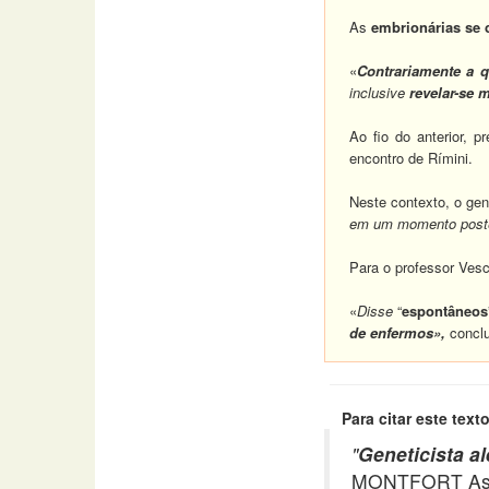
As
embrionárias se 
«
Contrariamente a 
inclusive
revelar-se 
Ao fio do anterior, p
encontro de Rímini.
Neste contexto, o gene
em um momento poster
Para o professor Vesc
«
Disse
“
espontâneos
de enfermos»,
conclu
Para citar este texto
"
Geneticista a
MONTFORT Asso