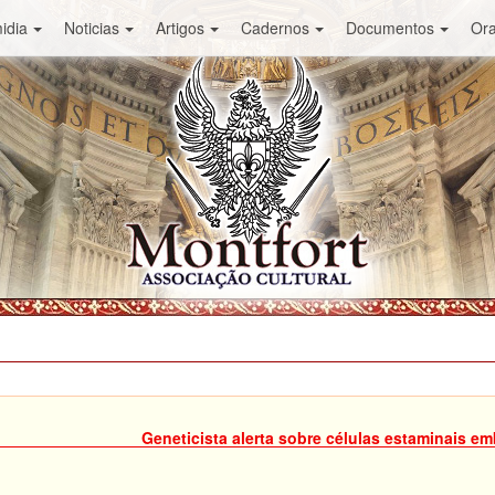
idia
Noticias
Artigos
Cadernos
Documentos
Or
Geneticista alerta sobre células estaminais em