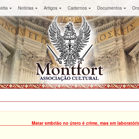
idia
Noticias
Artigos
Cadernos
Documentos
Or
Matar embrião no útero é crime, mas em laboratóri