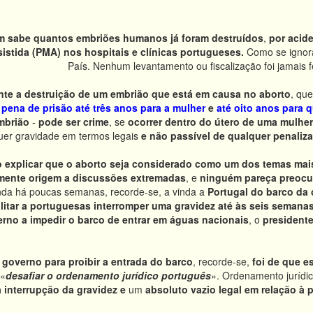
 sabe quantos embriões humanos já foram destruídos
,
por acid
stida (PMA) nos hospitais e clínicas portugueses.
Como se ignor
País. Nenhum levantamento ou fiscalização foi jamais f
nte a destruição de um embrião que está em causa no aborto
, qu
pena de prisão até três
anos
para a mulher
e
até oito anos para 
mbrião
-
pode ser crime
, se
ocorrer dentro do útero de uma mulher
uer gravidade em termos legais
e não passível de qualquer penaliz
explicar que o aborto seja considerado como um dos temas mai
mente origem a discussões extremadas
, e
ninguém pareça preocu
da há poucas semanas, recorde-se, a vinda a
Portugal do barco da
litar a portuguesas interromper uma gravidez até às seis semana
erno a impedir o barco de entrar em águas nacionais
, o
president
o governo para proibir a entrada do barco
, recorde-se,
foi de que es
 «
desafiar o ordenamento jurídico português
». Ordenamento jurídic
a interrupção da gravidez e
um
absoluto vazio legal em relação à p