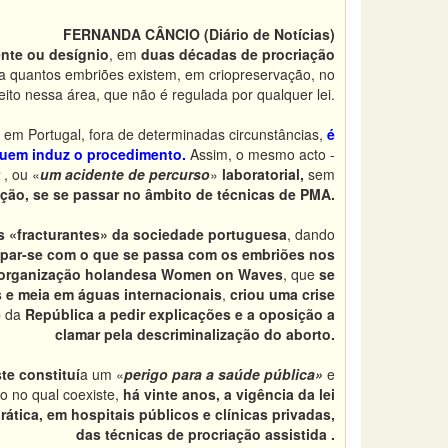
FERNANDA CÂNCIO (Diário de Notícias)
ente ou desígnio
, em
duas décadas de procriação
a quantos embriões existem, em criopreservação, no
eito nessa área, que não é regulada por qualquer lei.
e em Portugal, fora de determinadas circunstâncias,
é
quem induz o procedimento.
Assim, o mesmo acto -
, ou «
um acidente de percurso
»
laboratorial,
sem
ação, se se passar no âmbito de técnicas de PMA.
s «fracturantes» da sociedade portuguesa
, dando
par-se com o que se passa com os embriões nos
 organização holandesa Women on Waves
, que
se
s e meia em águas internacionais
,
criou uma crise
e
da
República a pedir explicações e a oposição a
clamar pela descriminalização do aborto.
te constituí
a um «
perigo para a saúde pública»
e
o no qual coexiste,
há vinte anos, a vigência da lei
rática, em hospitais públicos e clínicas privadas,
das técnicas de procriação assistida .