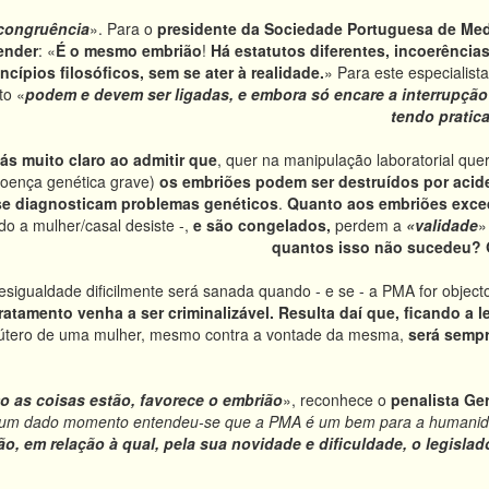
congruência
». Para o
presidente da Sociedade Portuguesa de Me
tender
: «
É o mesmo embrião
!
Há estatutos diferentes, incoerências
ncípios filosóficos, sem se ater à realidade.
» Para este especialist
to «
podem e devem ser ligadas, e embora só encare a interrupção
tendo pratic
iás muito claro ao admitir que
, quer na manipulação laboratorial que
doença genética grave)
os embriões podem ser destruídos por acid
e diagnosticam problemas genéticos
.
Quanto aos embriões exce
do a mulher/casal desiste -,
e são congelados,
perdem a
«validade
quantos isso não sucedeu? Q
desigualdade dificilmente será sanada quando - e se - a PMA for objecto
ratamento venha a ser criminalizável.
Resulta daí que, ficando a l
 útero de uma mulher, mesmo contra a vontade da mesma,
será sempr
o as coisas estão, favorece o embrião
», reconhece o
penalista Ge
 Num dado momento entendeu-se que a PMA é um bem para a humanid
ão, em relação à qual, pela sua novidade e dificuldade, o legisl