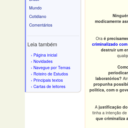
Mundo
Ninguém
Cotidiano
modicamente assi
Comentários
Ora
é precisame
Leia também
criminalizado com 
destruir um e
Página inicial
qualq
Novidades
Como 
Navegue por Temas
periodica
Roteiro de Estudos
laboratórios?
Ain
Principais textos
propunha possibi
Cartas de leitores
política, com o gov
A
justificação d
tinha a intenção de
que criminaliza 