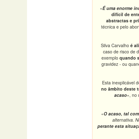
«
É uma enorme in
difícil de en
abstractas e pri
técnica e pelo abor
Silva Carvalho
é al
caso de risco de 
exemplo
quando s
gravidez - ou quan
Esta inexplicável 
no âmbito deste t
acaso
», no
«
O acaso, tal com
alternativa.
perante esta situaç