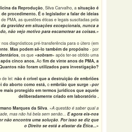
dicina da Reprodução
, Silva Carvalho, a
situação é
 de procedimento. É o legislador a falar de ideias
a de PMA, as questões éticas e legais suscitadas pela
 da gravidez em situações excepcionais, nunca a
ado, não vejo motivo para escamotear as
coisas.»
r nos diagnósticos pré-transferência para o útero (em
ente
.
Mas podem sê-lo também de propósito
- por
dentários
, os que
«sobram
» após ter-se obtido uma
»
após cinco anos.
Ao
fim de vinte anos de PMA, a
uantos não foram utilizados para investigação?
 de lei:
não é crível que a destruição de embriões
ei do aborto como está,
o
embrião que surge
«
por
e mais protegido em termos jurídicos que aquele
deliberadamente criado em laboratório .
rmano Marques da Silva
. «
A questão é saber qual a
ade, mas não há bela sem senão...
E agora eis-nos
ador não encontra uma solução
.
Por isso se diz que
o Direito se está a afastar da Ética.
..»