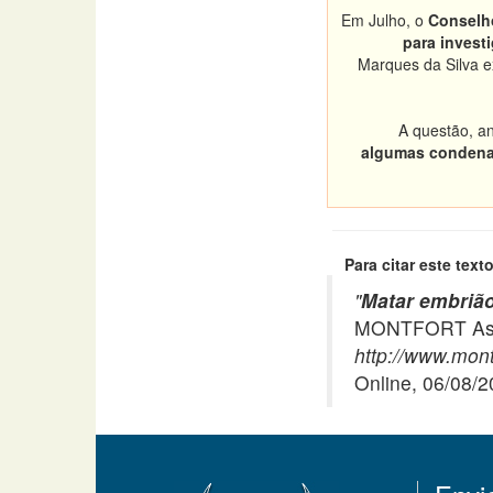
Em Julho, o
Conselho
para invest
Marques da Silva ex
A questão, a
algumas condenaç
Para citar este texto
"
Matar embrião
MONTFORT Asso
http://www.mont
Online, 06/08/