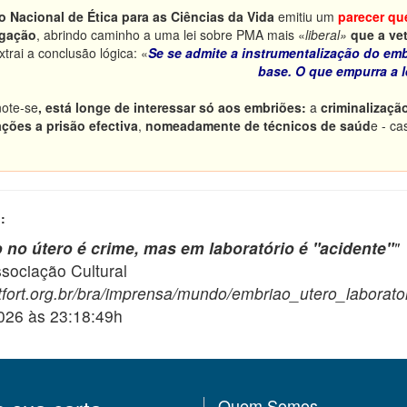
 Nacional de Ética para as Ciências da Vida
emitiu um
parecer qu
igação
, abrindo caminho a uma lei sobre PMA mais «
liberal»
que a ve
trai a conclusão lógica: «
Se se admite a instrumentalização do embr
base. O que empurra a l
note-se
, está longe de interessar só aos embriões:
a
criminalizaçã
ões a prisão efectiva
,
nomeadamente de técnicos de saúd
e - ca
:
 no útero é crime, mas em laboratório é "acidente"
"
ciação Cultural
fort.org.br/bra/imprensa/mundo/embriao_utero_laborator
2026 às 23:18:49h
Quem Somos