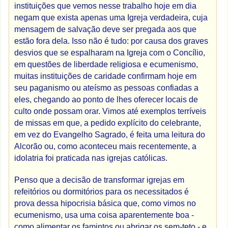
instituições que vemos nesse trabalho hoje em dia
negam que exista apenas uma Igreja verdadeira, cuja
mensagem de salvação deve ser pregada aos que
estão fora dela. Isso não é tudo: por causa dos graves
desvios que se espalharam na Igreja com o Concílio,
em questões de liberdade religiosa e ecumenismo,
muitas instituições de caridade confirmam hoje em
seu paganismo ou ateísmo as pessoas confiadas a
eles, chegando ao ponto de lhes oferecer locais de
culto onde possam orar. Vimos até exemplos terríveis
de missas em que, a pedido explícito do celebrante,
em vez do Evangelho Sagrado, é feita uma leitura do
Alcorão ou, como aconteceu mais recentemente, a
idolatria foi praticada nas igrejas católicas.
Penso que a decisão de transformar igrejas em
refeitórios ou dormitórios para os necessitados é
prova dessa hipocrisia básica que, como vimos no
ecumenismo, usa uma coisa aparentemente boa -
como alimentar os famintos ou abrigar os sem-teto - e