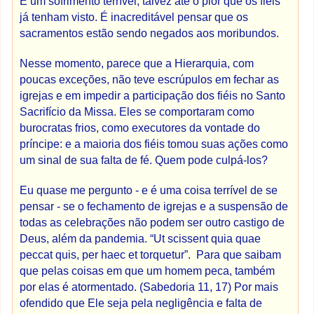
É um sofrimento terrível, talvez até o pior que os fiéis
já tenham visto. É inacreditável pensar que os
sacramentos estão sendo negados aos moribundos.
Nesse momento, parece que a Hierarquia, com
poucas exceções, não teve escrúpulos em fechar as
igrejas e em impedir a participação dos fiéis no Santo
Sacrifício da Missa. Eles se comportaram como
burocratas frios, como executores da vontade do
príncipe: e a maioria dos fiéis tomou suas ações como
um sinal de sua falta de fé. Quem pode culpá-los?
Eu quase me pergunto - e é uma coisa terrível de se
pensar - se o fechamento de igrejas e a suspensão de
todas as celebrações não podem ser outro castigo de
Deus, além da pandemia.
“Ut scissent quia quae
peccat quis, per haec et torquetur”.
Para que saibam
que pelas coisas em que um homem peca, também
por elas é atormentado. (Sabedoria 11, 17) Por mais
ofendido que Ele seja pela negligência e falta de