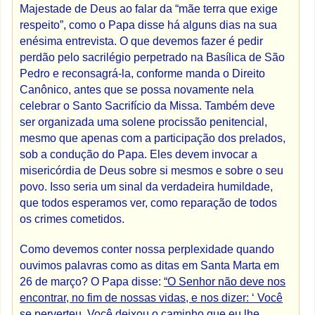
Majestade de Deus ao falar da “mãe terra que exige
respeito”, como o Papa disse há alguns dias na sua
enésima entrevista. O que devemos fazer é pedir
perdão pelo sacrilégio perpetrado na Basílica de São
Pedro e reconsagrá-la, conforme manda o Direito
Canônico, antes que se possa novamente nela
celebrar o Santo Sacrifício da Missa. Também deve
ser organizada uma solene procissão penitencial,
mesmo que apenas com a participação dos prelados,
sob a condução do Papa. Eles devem invocar a
misericórdia de Deus sobre si mesmos e sobre o seu
povo. Isso seria um sinal da verdadeira humildade,
que todos esperamos ver, como reparação de todos
os crimes cometidos.
Como devemos conter nossa perplexidade quando
ouvimos palavras como as ditas em Santa Marta em
26 de março? O Papa disse:
“O Senhor não deve nos
encontrar, no fim de nossas vidas, e nos dizer: ‘ Você
se perverteu. Você deixou o caminho que eu lhe