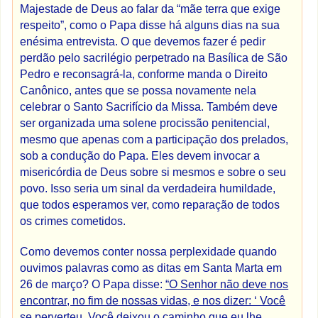
Majestade de Deus ao falar da “mãe terra que exige
respeito”, como o Papa disse há alguns dias na sua
enésima entrevista. O que devemos fazer é pedir
perdão pelo sacrilégio perpetrado na Basílica de São
Pedro e reconsagrá-la, conforme manda o Direito
Canônico, antes que se possa novamente nela
celebrar o Santo Sacrifício da Missa. Também deve
ser organizada uma solene procissão penitencial,
mesmo que apenas com a participação dos prelados,
sob a condução do Papa. Eles devem invocar a
misericórdia de Deus sobre si mesmos e sobre o seu
povo. Isso seria um sinal da verdadeira humildade,
que todos esperamos ver, como reparação de todos
os crimes cometidos.
Como devemos conter nossa perplexidade quando
ouvimos palavras como as ditas em Santa Marta em
26 de março? O Papa disse:
“O Senhor não deve nos
encontrar, no fim de nossas vidas, e nos dizer: ‘ Você
se perverteu. Você deixou o caminho que eu lhe