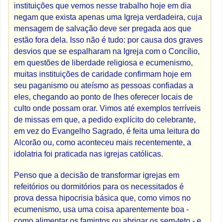
instituições que vemos nesse trabalho hoje em dia
negam que exista apenas uma Igreja verdadeira, cuja
mensagem de salvação deve ser pregada aos que
estão fora dela. Isso não é tudo: por causa dos graves
desvios que se espalharam na Igreja com o Concílio,
em questões de liberdade religiosa e ecumenismo,
muitas instituições de caridade confirmam hoje em
seu paganismo ou ateísmo as pessoas confiadas a
eles, chegando ao ponto de lhes oferecer locais de
culto onde possam orar. Vimos até exemplos terríveis
de missas em que, a pedido explícito do celebrante,
em vez do Evangelho Sagrado, é feita uma leitura do
Alcorão ou, como aconteceu mais recentemente, a
idolatria foi praticada nas igrejas católicas.
Penso que a decisão de transformar igrejas em
refeitórios ou dormitórios para os necessitados é
prova dessa hipocrisia básica que, como vimos no
ecumenismo, usa uma coisa aparentemente boa -
como alimentar os famintos ou abrigar os sem-teto - e