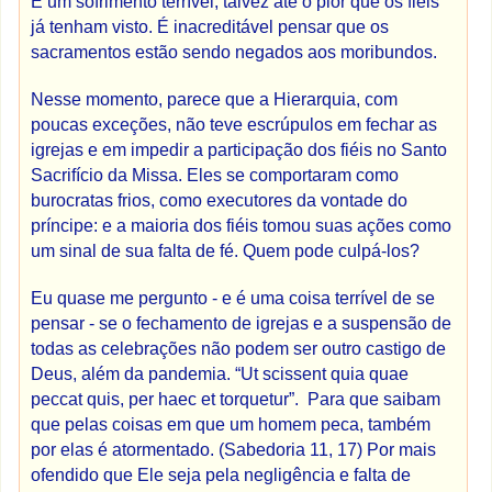
É um sofrimento terrível, talvez até o pior que os fiéis
já tenham visto. É inacreditável pensar que os
sacramentos estão sendo negados aos moribundos.
Nesse momento, parece que a Hierarquia, com
poucas exceções, não teve escrúpulos em fechar as
igrejas e em impedir a participação dos fiéis no Santo
Sacrifício da Missa. Eles se comportaram como
burocratas frios, como executores da vontade do
príncipe: e a maioria dos fiéis tomou suas ações como
um sinal de sua falta de fé. Quem pode culpá-los?
Eu quase me pergunto - e é uma coisa terrível de se
pensar - se o fechamento de igrejas e a suspensão de
todas as celebrações não podem ser outro castigo de
Deus, além da pandemia.
“Ut scissent quia quae
peccat quis, per haec et torquetur”.
Para que saibam
que pelas coisas em que um homem peca, também
por elas é atormentado. (Sabedoria 11, 17) Por mais
ofendido que Ele seja pela negligência e falta de