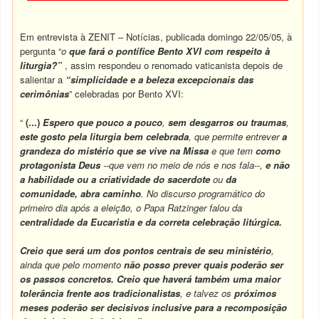
Em entrevista à ZENIT – Notícias, publicada domingo 22/05/05, à
pergunta “
o
que fará o pontífice Bento XVI com respeito à
liturgia?”
, assim respondeu o renomado vaticanista depois de
salientar a
“simplicidade e a beleza excepcionais das
cerimônias
” celebradas por Bento XVI:
“
(...)
Espero que
pouco a pouco
,
sem desgarros ou traumas
,
este gosto pela liturgia bem celebrada
, que permite entrever
a
grandeza do mistério que se vive na Missa
e que tem
como
protagonista Deus
--que vem no meio de nós e nos fala--,
e não
a habilidade ou a criatividade do sacerdote
ou
da
comunidade, abra caminho
. No discurso programático do
primeiro dia após a eleição, o Papa Ratzinger falou da
centralidade da Eucaristia e da correta celebração litúrgica.
Creio que será
um dos pontos centrais de seu ministério
,
ainda que pelo momento
não posso prever quais poderão ser
os passos concretos.
Creio que haverá também uma maior
tolerância frente aos tradicionalistas
, e talvez os
próximos
meses poderão ser decisivos inclusive para a recomposição