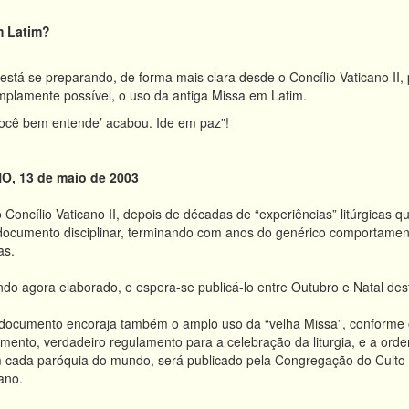
m Latim?
 está se preparando, de forma mais clara desde o Concílio Vaticano II, 
mplamente possível, o uso da antiga Missa em Latim.
você bem entende’ acabou. Ide em paz”!
, 13 de maio de 2003
Concílio Vaticano II, depois de décadas de “experiências” litúrgicas 
documento disciplinar, terminando com anos do genérico comportamento
as.
o agora elaborado, e espera-se publicá-lo entre Outubro e Natal des
cumento encoraja também o amplo uso da “velha Missa”, conforme o ri
mento, verdadeiro regulamento para a celebração da liturgia, e a ord
cada paróquia do mundo, será publicado pela Congregação do Culto Di
ano.