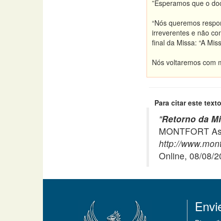
”Esperamos que o docu
“Nós queremos respond
irreverentes e não c
final da Missa: “A Mi
Nós voltaremos com ma
Para citar este texto
"
Retorno da M
MONTFORT Asso
http://www.mont
Online, 08/08/
Envi