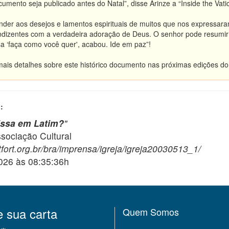
mento seja publicado antes do Natal”, disse Arinze a “Inside the Vatic
er aos desejos e lamentos espirituais de muitos que nos expressaram
ondizentes com a verdadeira adoração de Deus. O senhor pode resum
ssa ‘faça como você quer', acabou. Ide em paz”!
is detalhes sobre este histórico documento nas próximas edições do “
:
issa em Latim?
"
ciação Cultural
fort.org.br/bra/imprensa/igreja/igreja20030513_1/
2026 às 08:35:36h
e sua carta
Quem Somos