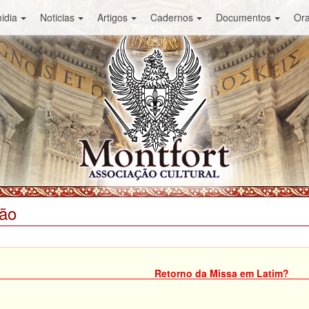
idia
Noticias
Artigos
Cadernos
Documentos
Or
ião
Retorno da Missa em Latim?