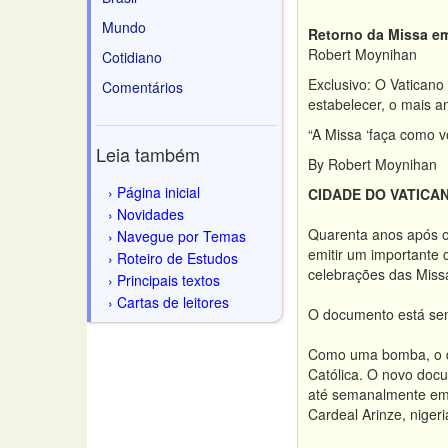
Mundo
Retorno da Missa e
Robert Moynihan
Cotidiano
Exclusivo: O Vaticano
Comentários
estabelecer, o mais a
“A Missa ‘faça como 
Leia também
By Robert Moynihan
Página inicial
CIDADE DO VATICANO
Novidades
Quarenta anos após o 
Navegue por Temas
emitir um importante 
Roteiro de Estudos
celebrações das Miss
Principais textos
Cartas de leitores
O documento está send
Como uma bomba, o do
Católica. O novo docu
até semanalmente em 
Cardeal Arinze, nigeri