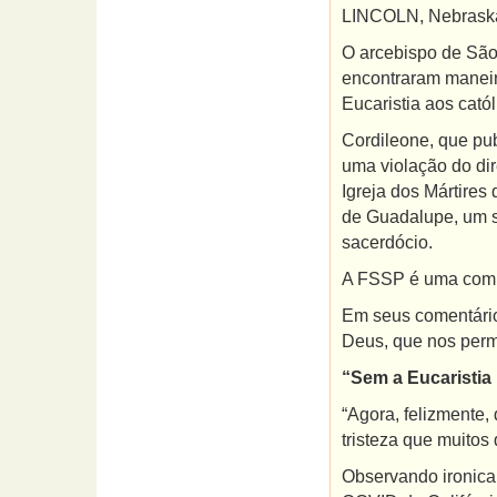
LINCOLN, Nebraska
O arcebispo de São 
encontraram maneir
Eucaristia aos cató
Cordileone, que pu
uma violação do di
Igreja dos Mártire
de Guadalupe, um s
sacerdócio.
A FSSP é uma comun
Em seus comentário
Deus, que nos permi
“Sem a Eucaristia
“Agora, felizmente,
tristeza que muitos
Observando ironica