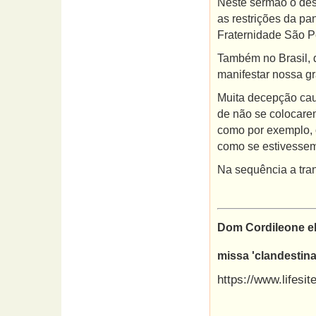
Neste sermão o dest
as restrições da p
Fraternidade São P
Também no Brasil, 
manifestar nossa gr
Muita decepção cau
de não se colocare
como por exemplo, 
como se estivessem 
Na sequência a tran
Dom Cordileone el
missa 'clandestin
https://www.lifesi