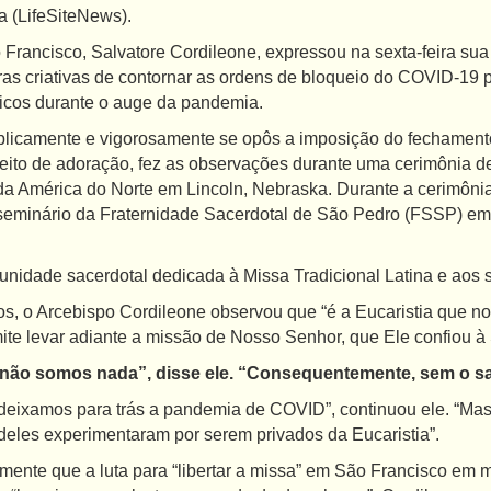
 (LifeSiteNews).
Francisco, Salvatore Cordileone, expressou na sexta-feira sua
as criativas de contornar as ordens de bloqueio do COVID-19 p
licos durante o auge da pandemia.
blicamente e vigorosamente se opôs a imposição do fechamen
reito de adoração, fez as observações durante uma cerimônia 
s da América do Norte em Lincoln, Nebraska. Durante a cerimôn
eminário da Fraternidade Sacerdotal de São Pedro (FSSP) em
idade sacerdotal dedicada à Missa Tradicional Latina e aos 
s, o Arcebispo Cordileone observou que “é a Eucaristia que 
te levar adiante a missão de Nosso Senhor, que Ele confiou à 
 não somos nada”, disse ele. “Consequentemente, sem o s
 deixamos para trás a pandemia de COVID”, continuou ele. “Ma
 deles experimentaram por serem privados da Eucaristia”.
mente que a luta para “libertar a missa” em São Francisco em 