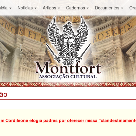
idia
Noticias
Artigos
Cadernos
Documentos
Or
ião
m Cordileone elogia padres por oferecer missa "clandestinamen