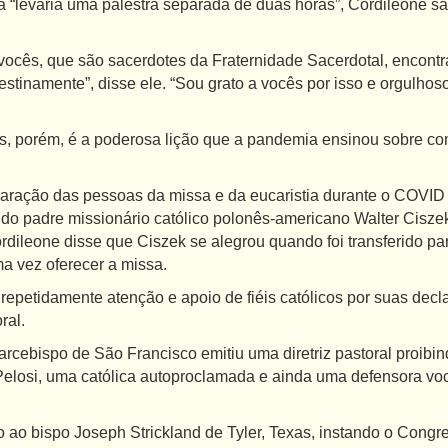
a “levaria uma palestra separada de duas horas”, Cordileone 
vocês, que são sacerdotes da Fraternidade Sacerdotal, encont
tinamente”, disse ele. “Sou grato a vocês por isso e orgulhoso d
, porém, é a poderosa lição que a pandemia ensinou sobre com
paração das pessoas da missa e da eucaristia durante o COVID
do padre missionário católico polonês-americano Walter Ciszek
rdileone disse que Ciszek se alegrou quando foi transferido p
a vez oferecer a missa.
epetidamente atenção e apoio de fiéis católicos por suas dec
ral.
arcebispo de São Francisco emitiu uma diretriz pastoral proib
losi, uma católica autoproclamada e ainda uma defensora voci
 ao bispo Joseph Strickland de Tyler, Texas, instando o Congres