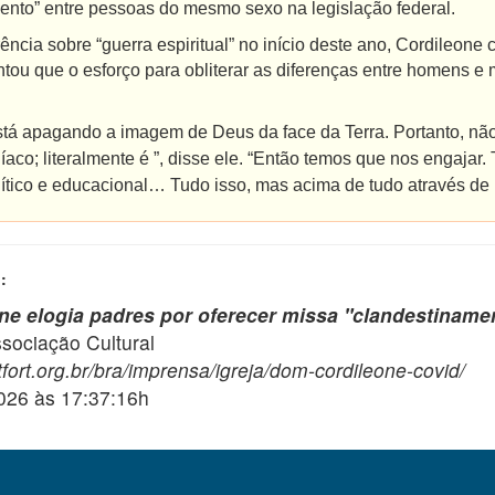
ento” entre pessoas do mesmo sexo na legislação federal.
ncia sobre “guerra espiritual” no início deste ano, Cordileone 
tou que o esforço para obliterar as diferenças entre homens e
está apagando a imagem de Deus da face da Terra. Portanto, nã
co; literalmente é ”, disse ele. “Então temos que nos engajar
lítico e educacional… Tudo isso, mas acima de tudo através de 
:
e elogia padres por oferecer missa "clandestiname
ciação Cultural
fort.org.br/bra/imprensa/igreja/dom-cordileone-covid/
2026 às 17:37:16h