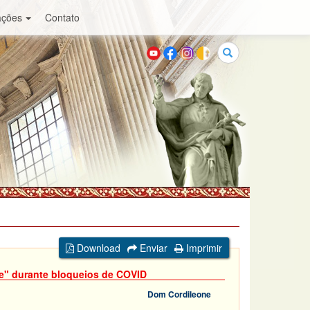
ações
Contato
Buscar
Download
Enviar
Imprimir
te" durante bloqueios de COVID
Dom Cordileone