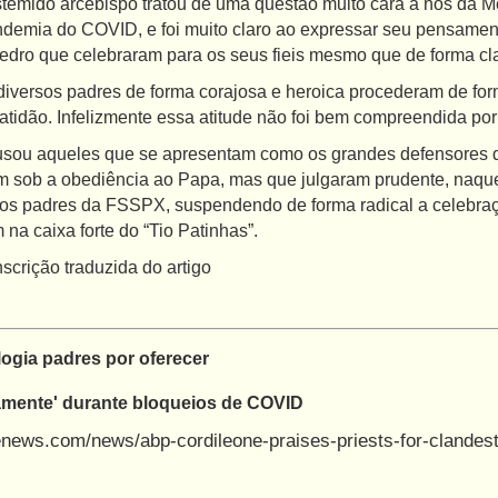
emido arcebispo tratou de uma questão muito cara a nós da Mon
andemia do COVID, e foi muito claro ao expressar seu pensamen
edro que celebraram para os seus fieis mesmo que de forma cl
diversos padres de forma corajosa e heroica procederam de fo
atidão. Infelizmente essa atitude não foi bem compreendida por 
sou aqueles que se apresentam como os grandes defensores da l
m sob a obediência ao Papa, mas que julgaram prudente, naquel
os padres da FSSPX, suspendendo de forma radical a celebra
na caixa forte do “Tio Patinhas”.
scrição traduzida do artigo
ogia padres por oferecer
amente' durante bloqueios de COVID
tenews.com/news/abp-cordileone-praises-priests-for-clandes