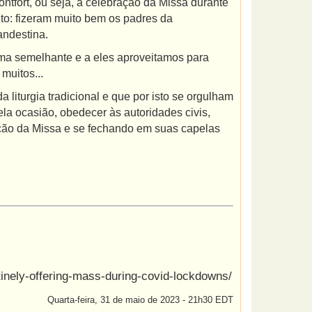
tfort, ou seja, a celebração da Missa durante
to: fizeram muito bem os padres da
andestina.
rma semelhante e a eles aproveitamos para
muitos...
iturgia tradicional e que por isto se orgulham
a ocasião, obedecer às autoridades civis,
ção da Missa e se fechando em suas capelas
tinely-offering-mass-during-covid-lockdowns/
Quarta-feira, 31 de maio de 2023 - 21h30 EDT