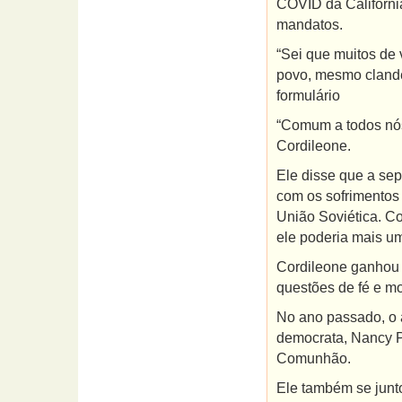
COVID da Califórni
mandatos.
“Sei que muitos de 
povo, mesmo clandes
formulário
“Comum a todos nós
Cordileone.
Ele disse que a se
com os sofrimentos 
União Soviética. Co
ele poderia mais um
Cordileone ganhou r
questões de fé e mo
No ano passado, o 
democrata, Nancy Pe
Comunhão.
Ele também se junto