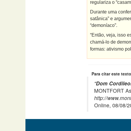
regulariza o “casam
Durante uma conferê
satânica” e argumen
“demoníaco”.
“Então, veja, isso 
chamá-lo de demonía
formas: ativismo po
Para citar este texto
"
Dom Cordileon
MONTFORT Asso
http://www.mont
Online, 08/08/