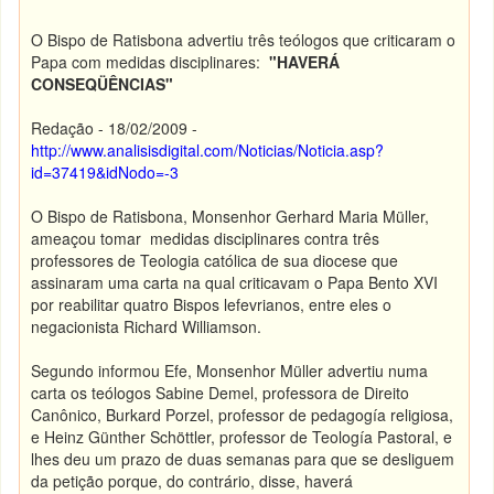
O Bispo de Ratisbona advertiu três teólogos que criticaram o
Papa com medidas disciplinares:
"HAVERÁ
CONSEQÜÊNCIAS"
Redação - 18/02/2009 -
http://www.analisisdigital.com/Noticias/Noticia.asp?
id=37419&idNodo=-3
O Bispo de Ratisbona, Monsenhor Gerhard Maria Müller,
ameaçou tomar medidas disciplinares contra três
professores de Teologia católica de sua diocese que
assinaram uma carta na qual criticavam o Papa Bento XVI
por reabilitar quatro Bispos lefevrianos, entre eles o
negacionista Richard Williamson.
Segundo informou Efe, Monsenhor Müller advertiu numa
carta os teólogos Sabine Demel, professora de Direito
Canônico, Burkard Porzel, professor de pedagogía religiosa,
e Heinz Günther Schöttler, professor de Teología Pastoral, e
lhes deu um prazo de duas semanas para que se desliguem
da petição porque, do contrário, disse, haverá