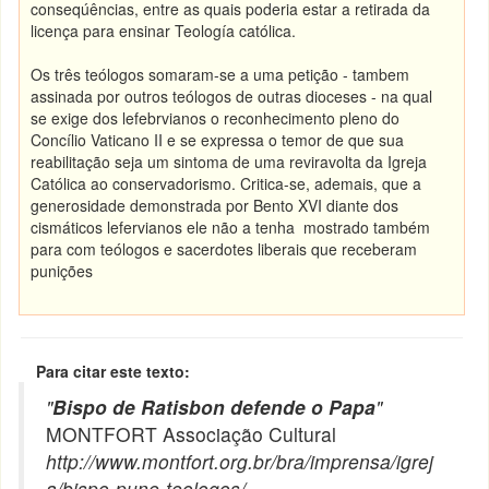
conseqúências, entre as quais poderia estar a retirada da
licença para ensinar Teología católica.
Os três teólogos somaram-se a uma petição - tambem
assinada por outros teólogos de outras dioceses - na qual
se exige dos lefebrvianos o reconhecimento pleno do
Concílio Vaticano II e se expressa o temor de que sua
reabilitação seja um sintoma de uma reviravolta da Igreja
Católica ao conservadorismo. Critica-se, ademais, que a
generosidade demonstrada por Bento XVI diante dos
cismáticos lefervianos ele não a tenha mostrado também
para com teólogos e sacerdotes liberais que receberam
punições
Para citar este texto:
"
Bispo de Ratisbon defende o Papa
"
MONTFORT Associação Cultural
http://www.montfort.org.br/bra/imprensa/igrej
a/bispo-pune-teologos/