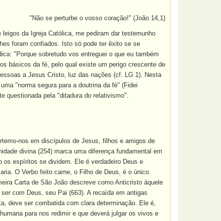
"Não se perturbe o vosso coração!" (João 14,1)
e leigos da Igreja Católica, me pediram dar testemunho
es foram confiados. Isto só pode ter êxito se se
dica: "Porque sobretudo vos entreguei o que eu também
os básicos da fé, pelo qual existe um perigo crescente de
pessoas a Jesus Cristo, luz das nações (cf. LG 1). Nesta
 uma "norma segura para a doutrina da fé" (Fidei
e questionada pela "ditadura do relativismo".
ertemo-nos em discípulos de Jesus, filhos e amigos de
unidade divina (254) marca uma diferença fundamental em
os espíritos se dividem. Ele é verdadeiro Deus e
aria
. O Verbo feito carne, o Filho de Deus, é o único
eira Carta de São João descreve como Anticristo àquele
m ser com Deus, seu Pai (663). A recaída em antigas
a, deve ser combatida com clara determinação. Ele é,
umana para nos redimir e que deverá julgar os vivos e