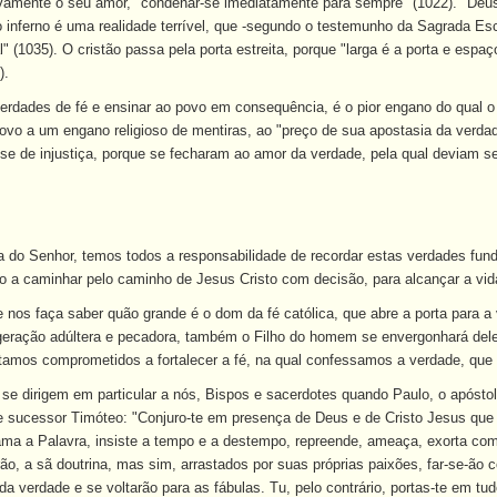
itivamente o seu amor, "condenar-se imediatamente para sempre" (1022). "Deus 
o inferno é uma realidade terrível, que -segundo o testemunho da Sagrada Esc
" (1035). O cristão passa pela porta estreita, porque "larga é a porta e esp
).
verdades de fé e ensinar ao povo em consequência, é o pior engano do qual 
 povo a um engano religioso de mentiras, ao "preço de sua apostasia da verda
se de injustiça, porque se fecharam ao amor da verdade, pela qual deviam se
a do Senhor, temos todos a responsabilidade de recordar estas verdades f
 a caminhar pelo caminho de Jesus Cristo com decisão, para alcançar a vi
nos faça saber quão grande é o dom da fé católica, que abre a porta para a
geração adúltera e pecadora, também o Filho do homem se envergonhará dele 
stamos comprometidos a fortalecer a fé, na qual confessamos a verdade, qu
se dirigem em particular a nós, Bispos e sacerdotes quando Paulo, o apósto
sucessor Timóteo: "Conjuro-te em presença de Deus e de Cristo Jesus que há
ama a Palavra, insiste a tempo e a destempo, repreende, ameaça, exorta co
o, a sã doutrina, mas sim, arrastados por suas próprias paixões, far-se-ão 
da verdade e se voltarão para as fábulas. Tu, pelo contrário, portas-te em tu