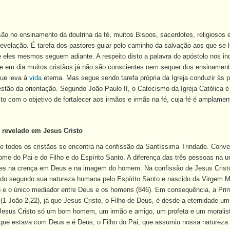
ão no ensinamento da doutrina da fé, muitos Bispos, sacerdotes, religiosos 
evelação. É tarefa dos pastores guiar pelo caminho da salvação aos que se lh
 eles mesmos seguem adiante. A respeito disto a palavra do apóstolo nos in
oje em dia muitos cristãos já não são conscientes nem sequer dos ensinament
que leva à
vida
eterna. Mas segue sendo tarefa própria da Igreja conduzir às 
estão da orientação. Segundo João Paulo II, o
Catecismo
da Igreja Católica é
to com o objetivo de fortalecer aos irmãos e irmãs na fé, cuja fé é amplament
, revelado em Jesus Cristo
de todos os cristãos se encontra na confissão da Santíssima Trindade. Conv
me do Pai e do Filho e do Espírito Santo. A diferença das três pessoas na 
iões na crença em Deus e na imagem do homem. Na confissão de Jesus Cristo 
do segundo sua natureza humana pelo Espírito Santo e nascido da
Virgem M
) e o único mediador entre Deus e os homens (846). Em consequência, a Prim
(1 João 2,22), já que Jesus Cristo, o Filho de Deus, é desde a eternidade u
Jesus Cristo só um bom homem, um irmão e amigo, um profeta e um moralist
que estava com Deus e é Deus, o Filho do Pai, que assumiu nossa natureza h