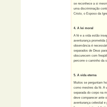
se reconhece a si mesm
uma discriminação contr
Cristo, o Esposo da Igre
4. A lei moral
A fé e a vida estão ins
aventurança prometida (
observância é necessár
separados de Deus para 
obscurecem com freqüênc
percorre o caminho da s
5. A vida eterna
Muitos se perguntam hoj
como mestres da fé. A v
separada do corpo na mo
deve comparecer ante o
aventurança celestial e