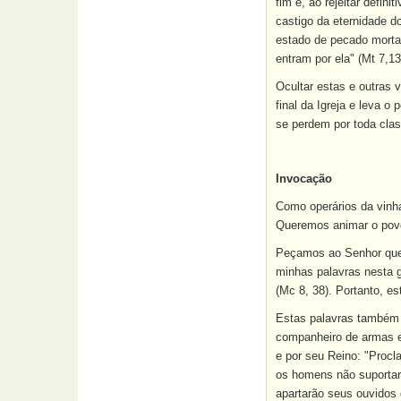
fim e, ao rejeitar defin
castigo da eternidade d
estado de pecado mortal
entram por ela" (Mt 7,13
Ocultar estas e outras 
final da Igreja e leva o
se perdem por toda clas
Invocação
Como operários da vinh
Queremos animar o povo
Peçamos ao Senhor que 
minhas palavras nesta 
(Mc 8, 38). Portanto, e
Estas palavras também 
companheiro de armas e 
e por seu Reino: "Procl
os homens não suportarã
apartarão seus ouvidos 