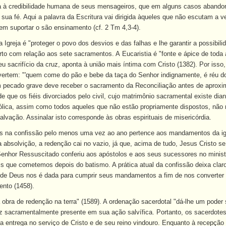
da à credibilidade humana de seus mensageiros, que em alguns casos abando
sua fé. Aqui a palavra da Escritura vai dirigida àqueles que não escutam a
m suportar o são ensinamento (cf. 2 Tm 4,3-4).
a Igreja é "proteger o povo dos desvios e das falhas e lhe garantir a possibili
erto com relação aos sete sacramentos. A
Eucaristia
é "fonte e ápice de toda a
eu sacrifício da cruz, aponta à união mais íntima com Cristo (1382). Por iss
rtem: "'quem come do pão e bebe da taça do Senhor indignamente, é réu do
 pecado grave deve receber o sacramento da Reconciliação antes de aproxim
 que os fiéis divorciados pelo civil, cujo matrimônio sacramental existe dia
ica, assim como todos aqueles que não estão propriamente dispostos, não r
alvação. Assinalar isto corresponde às obras espirituais de misericórdia.
s na confissão pelo menos uma vez ao ano pertence aos mandamentos da igr
absolvição, a redenção cai no vazio, já que, acima de tudo, Jesus Cristo s
Senhor Ressuscitado conferiu aos apóstolos e aos seus sucessores no minist
s que cometemos depois do batismo. A prática atual da confissão deixa claro
a de Deus nos é dada para cumprir seus mandamentos a fim de nos converter
nto (1458).
 obra de redenção na terra" (1589). A ordenação sacerdotal "dá-lhe um poder s
az sacramentalmente presente em sua ação salvífica. Portanto, os sacerdotes
da entrega no serviço de Cristo e de seu reino vindouro. Enquanto à recepção 