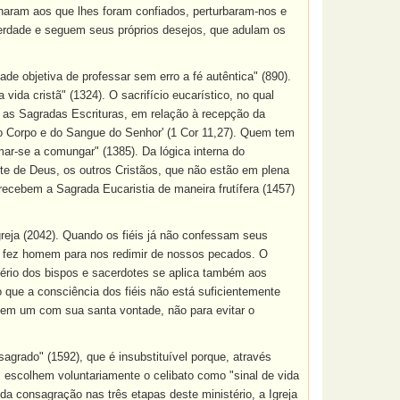
naram aos que lhes foram confiados, perturbaram-nos e
 verdade e seguem seus próprios desejos, que adulam os
dade objetiva de professar sem erro a fé autêntica" (890).
 vida cristã" (1324). O sacrifício eucarístico, no qual
o, as Sagradas Escrituras, em relação à recepção da
 Corpo e do Sangue do Senhor' (1 Cor 11,27). Quem tem
ar-se a comungar" (1385). Da lógica interna do
nte de Deus, os outros Cristãos, que não estão em plena
ecebem a Sagrada Eucaristia de maneira frutífera (1457)
eja (2042). Quando os fiéis já não confessam seus
e fez homem para nos redimir de nossos pecados. O
ério dos bispos e sacerdotes se aplica também aos
 que a consciência dos fiéis não está suficientemente
 em um com sua santa vontade, não para evitar o
agrado" (1592), que é insubstituível porque, através
 escolhem voluntariamente o celibato como "sinal de vida
da consagração nas três etapas deste ministério, a Igreja