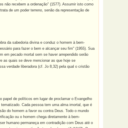
res não recebem a ordenação" (1577). Assumir isto como
trata de um poder terreno, senão da representação de
é obra da sabedoria divina e conduz o homem à bem-
essário para fazer o bem e alcançar seu fim" (1955). Sua
em em pecado mortal sem se haver arrependido serão
re as quais se deve mencionar as que hoje se
a verdade liberadora (cf. Jo 8,32) pela qual o cristão
 o papel de políticos em lugar de proclamar o Evangelho
ser tematizado. Cada pessoa tem uma alma imortal, que é
ecisão do homem a favor ou contra Deus. Todo o mundo
urificação ou o homem chega diretamente à bem-
 um ser humano permaneça em contradição com Deus até o