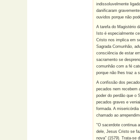
indissoluvelmente liga
danificaram gravemente 
ouvidos porque não pode
A tarefa do Magistério d
Isto é especialmente c
Cristo nos implica em s
Sagrada Comunhão, adve
consciência de estar em
sacramento se desprende
comunhão com a fé catól
porque não lhes traz a s
A confissão dos pecado
pecados nem recebem a 
poder do perdão que o 
pecados graves e veniai
formada. A misericórdi
chamado ao arrependime
"O sacerdote continua a
dele, Jesus Cristo se f
nova" (1579). Trata-se 