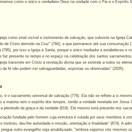
oramos como o único e verdadeiro Deus na unidade com o Pai e o Espírito S
greja como sinal visível e instrumento de salvação, que subsiste na Igreja C
lado de Cristo dormido na Cruz" (766), e que permanece até sua consumação 
(795), por isso a Igreja é Santa, porque o único mediador a estabeleceu e ma
se faz presente no tempo e no espaço na celebração dos santos
sacramentos
greja transmite em Cristo a revelação divina que se estende a todos os elemen
o da fé não podem ser salvaguardadas, expostas ou observadas" (2035).
al
o, é o sacramento universal de salvação (776). Ela não se reflete a si mesmo
 a maioria nem o espírito dos tempos, senão a verdade revelada em Jesus Cr
ca a plenitude da graça e da verdade (819): Ele mesmo está presente nos sacr
ociação fundada pelo homem cuja estrutura é votada por seus membros à vont
e o instituiu, deu-lhe autoridade e missão, orientação e finalidade" (874). A 
 pregue outro evangelho seja amaldiçoado, "embora sejamos nós mesmos ou u