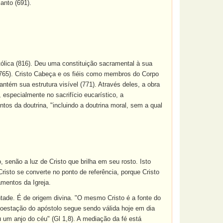
anto (691).
atólica (816). Deu uma constituição sacramental à sua
(765). Cristo Cabeça e os fiéis como membros do Corpo
ntém sua estrutura visível (771). Através deles, a obra
, especialmente no sacrifício eucarístico, a
tos da doutrina, "incluindo a doutrina moral, sem a qual
, senão a luz de Cristo que brilha em seu rosto. Isto
isto se converte no ponto de referência, porque Cristo
amentos da Igreja.
ade. É de origem divina. "O mesmo Cristo é a fonte do
admoestação do apóstolo segue sendo válida hoje em dia
m anjo do céu" (Gl 1,8). A mediação da fé está