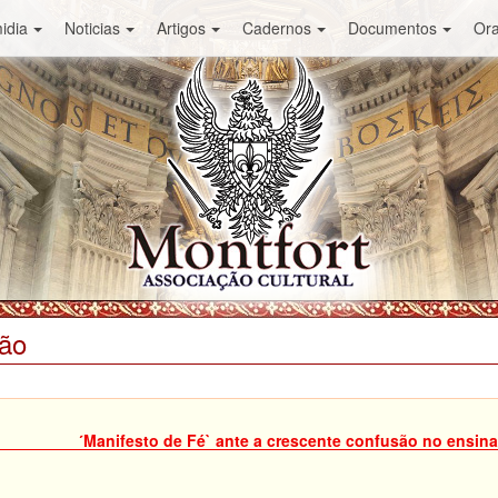
idia
Noticias
Artigos
Cadernos
Documentos
Or
ião
´Manifesto de Fé` ante a crescente confusão no ensin