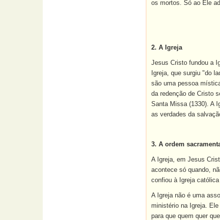
os mortos. Só ao Ele ad
2. A Igreja
Jesus Cristo fundou a I
Igreja, que surgiu "do 
são uma pessoa mística 
da redenção de Cristo 
Santa
Missa
(1330). A I
as verdades da salvaçã
3. A ordem sacrament
A Igreja, em Jesus Crist
acontece só quando, não
confiou à Igreja católi
A Igreja não é uma ass
ministério na Igreja. El
para que quem quer que