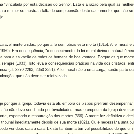
a "vinculada por esta decisão do Senhor. Esta é a razão pela qual as mulhe
a a mulher só mostra a falta de compreensão deste sacramento, que não se 
ja.
eparavelmente unidas, porque a fé sem obras está morta (1815). A lei moral 
1950). Em consequência, "o conhecimento da lei moral divina e natural é nec
ia para a salvação de todos os homens de boa vontade. Porque os que morr
sempre (1033). Isto leva a conseqüências práticas na vida dos cristãos, ent
ia (cf. 2270-2283; 2350-2381). A lei moral não é uma carga, senão parte dess
alvação, que não deve ser relativizada.
e por que a Igreja, todavia está ali, embora os bispos prefiram desempenhar
isão não deve ser diluída por trivialidades, mas o proprium da Igreja deve 
rte, esperando a ressurreição dos mortos (366). A morte faz definitiva a d
 tribunal imediatamente depois de sua morte (1021). Ou é necessária uma p
 pode ver deus cara a cara. Existe também a terrível possibilidade de que