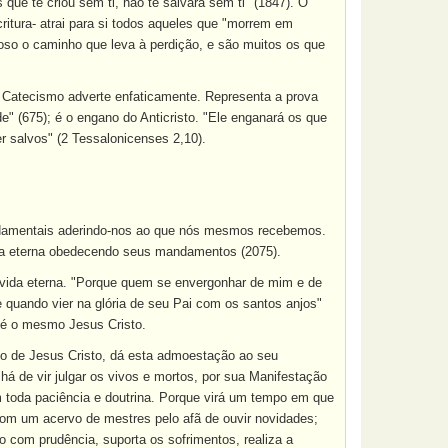
que te criou sem ti, não te salvará sem ti" (1847). O
ritura- atrai para si todos aqueles que "morrem em
açoso o caminho que leva à perdição, e são muitos os que
o Catecismo adverte enfaticamente. Representa a prova
de" (675); é o engano do Anticristo. "Ele enganará os que
r salvos" (2 Tessalonicenses 2,10).
undamentais aderindo-nos ao que nós mesmos recebemos.
da eterna obedecendo seus mandamentos (2075).
 vida eterna. "Porque quem se envergonhar de mim e de
quando vier na glória de seu Pai com os santos anjos"
e é o mesmo Jesus Cristo.
lo de Jesus Cristo, dá esta admoestação ao seu
 de vir julgar os vivos e mortos, por sua Manifestação
m toda paciência e doutrina. Porque virá um tempo em que
com um acervo de mestres pelo afã de ouvir novidades;
do com prudência, suporta os sofrimentos, realiza a