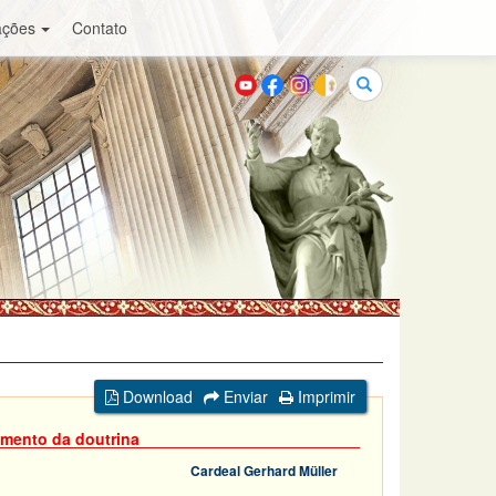
ações
Contato
Buscar
Download
Enviar
Imprimir
amento da doutrina
Cardeal Gerhard Müller