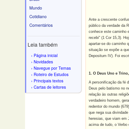
Mundo
Cotidiano
Ante a crescente confus
Comentários
público da verdade da R
conhece este caminho e
recebi" (1 Cor 15,3). H
Leia também
apartar-se do caminho 
situação se expõe a qu
Página inicial
Depositum IV). Foi escri
Novidades
Navegue por Temas
1. O Deus Uno e Trino
Roteiro de Estudos
Principais textos
A personificação da fé 
Cartas de leitores
Deus pelo
batismo
no no
relação às outras relig
verdadeiro homem, gera
redentor do mundo (679
que nega sua divindade 
heresias, que viam em 
acima de tudo, o Verbo 