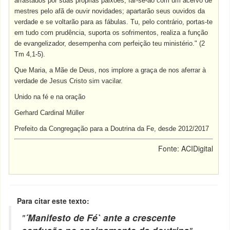
arrastados por suas próprias paixões, far-se-ão com um acervo de
mestres pelo afã de ouvir novidades; apartarão seus ouvidos da
verdade e se voltarão para as fábulas. Tu, pelo contrário, portas-te
em tudo com prudência, suporta os sofrimentos, realiza a função
de evangelizador, desempenha com perfeição teu ministério." (2
Tm 4,1-5).
Que Maria, a Mãe de Deus, nos implore a graça de nos aferrar à
verdade de Jesus Cristo sim vacilar.
Unido na fé e na oração
Gerhard Cardinal Müller
Prefeito da Congregação para a Doutrina da Fe, desde 2012/2017
Fonte: ACIDigital
Para citar este texto:
"
´Manifesto de Fé` ante a crescente