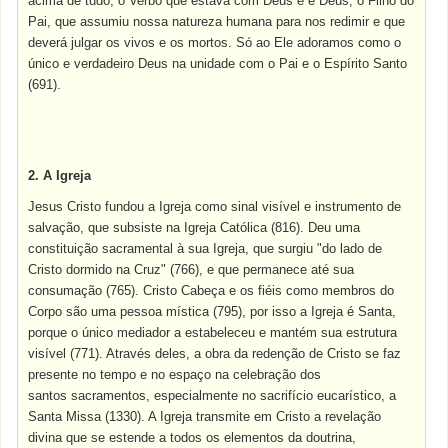
acima de tudo, o Verbo que estava com Deus e é Deus, o Filho do
Pai, que assumiu nossa natureza humana para nos redimir e que
deverá julgar os vivos e os mortos. Só ao Ele adoramos como o
único e verdadeiro Deus na unidade com o Pai e o Espírito Santo
(691).
2. A Igreja
Jesus Cristo fundou a Igreja como sinal visível e instrumento de
salvação, que subsiste na Igreja Católica (816). Deu uma
constituição sacramental à sua Igreja, que surgiu "do lado de
Cristo dormido na Cruz" (766), e que permanece até sua
consumação (765). Cristo Cabeça e os fiéis como membros do
Corpo são uma pessoa mística (795), por isso a Igreja é Santa,
porque o único mediador a estabeleceu e mantém sua estrutura
visível (771). Através deles, a obra da redenção de Cristo se faz
presente no tempo e no espaço na celebração dos
santos
sacramentos
, especialmente no sacrifício eucarístico, a
Santa
Missa
(1330). A Igreja transmite em Cristo a revelação
divina que se estende a todos os elementos da doutrina,