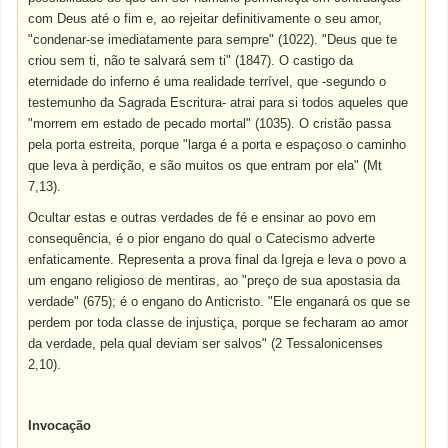
com Deus até o fim e, ao rejeitar definitivamente o seu amor,
"condenar-se imediatamente para sempre" (1022). "Deus que te
criou sem ti, não te salvará sem ti" (1847). O castigo da
eternidade do inferno é uma realidade terrível, que -segundo o
testemunho da Sagrada Escritura- atrai para si todos aqueles que
"morrem em estado de pecado mortal" (1035). O cristão passa
pela porta estreita, porque "larga é a porta e espaçoso o caminho
que leva à perdição, e são muitos os que entram por ela" (Mt
7,13).
Ocultar estas e outras verdades de fé e ensinar ao povo em
consequência, é o pior engano do qual o Catecismo adverte
enfaticamente. Representa a prova final da Igreja e leva o povo a
um engano religioso de mentiras, ao "preço de sua apostasia da
verdade" (675); é o engano do Anticristo. "Ele enganará os que se
perdem por toda classe de injustiça, porque se fecharam ao amor
da verdade, pela qual deviam ser salvos" (2 Tessalonicenses
2,10).
Invocação