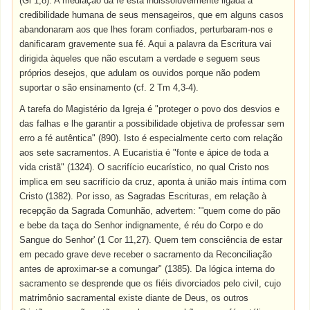
(Gl 1,8). A mediação da fé está indissoluvelmente ligada à
credibilidade humana de seus mensageiros, que em alguns casos
abandonaram aos que lhes foram confiados, perturbaram-nos e
danificaram gravemente sua fé. Aqui a palavra da Escritura vai
dirigida àqueles que não escutam a verdade e seguem seus
próprios desejos, que adulam os ouvidos porque não podem
suportar o são ensinamento (cf. 2 Tm 4,3-4).
A tarefa do Magistério da Igreja é "proteger o povo dos desvios e
das falhas e lhe garantir a possibilidade objetiva de professar sem
erro a fé autêntica" (890). Isto é especialmente certo com relação
aos sete sacramentos. A
Eucaristia
é "fonte e ápice de toda a
vida cristã" (1324). O sacrifício eucarístico, no qual Cristo nos
implica em seu sacrifício da cruz, aponta à união mais íntima com
Cristo (1382). Por isso, as Sagradas Escrituras, em relação à
recepção da Sagrada Comunhão, advertem: "'quem come do pão
e bebe da taça do Senhor indignamente, é réu do Corpo e do
Sangue do Senhor' (1 Cor 11,27). Quem tem consciência de estar
em pecado grave deve receber o sacramento da Reconciliação
antes de aproximar-se a comungar" (1385). Da lógica interna do
sacramento se desprende que os fiéis divorciados pelo civil, cujo
matrimônio sacramental existe diante de Deus, os outros