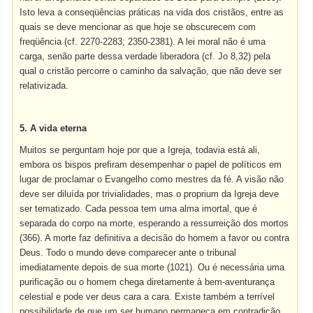
Isto leva a conseqüências práticas na vida dos cristãos, entre as
quais se deve mencionar as que hoje se obscurecem com
freqüência (cf. 2270-2283; 2350-2381). A lei moral não é uma
carga, senão parte dessa verdade liberadora (cf. Jo 8,32) pela
qual o cristão percorre o caminho da salvação, que não deve ser
relativizada.
5. A vida eterna
Muitos se perguntam hoje por que a Igreja, todavia está ali,
embora os bispos prefiram desempenhar o papel de políticos em
lugar de proclamar o Evangelho como mestres da fé. A visão não
deve ser diluída por trivialidades, mas o proprium da Igreja deve
ser tematizado. Cada pessoa tem uma alma imortal, que é
separada do corpo na morte, esperando a ressurreição dos mortos
(366). A morte faz definitiva a decisão do homem a favor ou contra
Deus. Todo o mundo deve comparecer ante o tribunal
imediatamente depois de sua morte (1021). Ou é necessária uma
purificação ou o homem chega diretamente à bem-aventurança
celestial e pode ver deus cara a cara. Existe também a terrível
possibilidade de que um ser humano permaneça em contradição