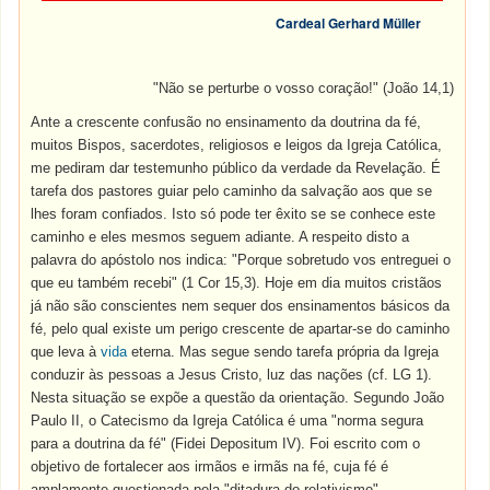
Cardeal Gerhard Müller
"Não se perturbe o vosso coração!" (João 14,1)
Ante a crescente confusão no ensinamento da doutrina da fé,
muitos Bispos, sacerdotes, religiosos e leigos da Igreja Católica,
me pediram dar testemunho público da verdade da Revelação. É
tarefa dos pastores guiar pelo caminho da salvação aos que se
lhes foram confiados. Isto só pode ter êxito se se conhece este
caminho e eles mesmos seguem adiante. A respeito disto a
palavra do apóstolo nos indica: "Porque sobretudo vos entreguei o
que eu também recebi" (1 Cor 15,3). Hoje em dia muitos cristãos
já não são conscientes nem sequer dos ensinamentos básicos da
fé, pelo qual existe um perigo crescente de apartar-se do caminho
que leva à
vida
eterna. Mas segue sendo tarefa própria da Igreja
conduzir às pessoas a Jesus Cristo, luz das nações (cf. LG 1).
Nesta situação se expõe a questão da orientação. Segundo João
Paulo II, o
Catecismo
da Igreja Católica é uma "norma segura
para a doutrina da fé" (Fidei Depositum IV). Foi escrito com o
objetivo de fortalecer aos irmãos e irmãs na fé, cuja fé é
amplamente questionada pela "ditadura do relativismo".