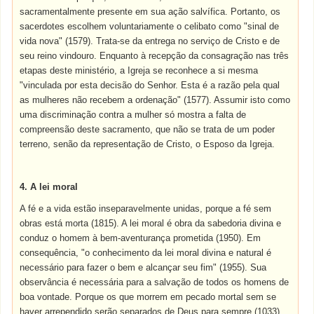
sacramentalmente presente em sua ação salvífica. Portanto, os
sacerdotes escolhem voluntariamente o celibato como "sinal de
vida nova" (1579). Trata-se da entrega no serviço de Cristo e de
seu reino vindouro. Enquanto à recepção da consagração nas três
etapas deste ministério, a Igreja se reconhece a si mesma
"vinculada por esta decisão do Senhor. Esta é a razão pela qual
as mulheres não recebem a ordenação" (1577). Assumir isto como
uma discriminação contra a mulher só mostra a falta de
compreensão deste sacramento, que não se trata de um poder
terreno, senão da representação de Cristo, o Esposo da Igreja.
4. A lei moral
A fé e a vida estão inseparavelmente unidas, porque a fé sem
obras está morta (1815). A lei moral é obra da sabedoria divina e
conduz o homem à bem-aventurança prometida (1950). Em
consequência, "o conhecimento da lei moral divina e natural é
necessário para fazer o bem e alcançar seu fim" (1955). Sua
observância é necessária para a salvação de todos os homens de
boa vontade. Porque os que morrem em pecado mortal sem se
haver arrependido serão separados de Deus para sempre (1033).