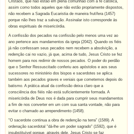
Cristãos, que não estão em plena comunhão com a fé católica,
assim como todos aqueles que não estão propriamente dispostos,
não recebem a Sagrada Eucaristia de maneira frutífera (1457)
porque não lhes traz a salvação. Assinalar isto corresponde às
obras espirituais de misericórdia.
A confissão dos pecados na confissão pelo menos uma vez ao
ano pertence aos mandamentos da igreja (2042). Quando os fiéis
já não confessam seus pecados nem recebem a absolvição, a
redenção cai no vazio, já que, acima de tudo, Jesus Cristo se fez
homem para nos redimir de nossos pecados. O poder do perdão
que o Senhor Ressuscitado conferiu aos apóstolos e aos seus
sucessores no ministério dos bispos e sacerdotes se aplica
também aos pecados graves e veniais que cometemos depois do
batismo. A prática atual da confissão deixa claro que a
consciência dos fiéis não está suficientemente formada. A
misericórdia de Deus nos é dada para cumprir seus mandamentos
a fim de nos converter em um com sua santa vontade, não para
evitar o chamado ao arrependimento (1458).
"O sacerdote continua a obra de redenção na terra" (1589). A
ordenação sacerdotal "dá-lhe um poder sagrado" (1592), que é
insubstituível porque, através dele, Jesus Cristo se faz