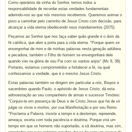
Como operários da vinha do Senhor, temos todos a
responsabilidade de recordar estas verdades fundamentais
aderindo-nos ao que nós mesmos recebemos. Queremos animar o
povo a caminhar pelo caminho de Jesus Cristo com decisão, para
alcançar a vida eterna obedecendo seus mandamentos (2075).
Peçamos ao Senhor que nos faça saber quão grande é o dom da
fé católica, que abre a porta para a vida eterna. "Porque quem se
envergonhar de mim e de minhas palavras nesta geração adúltera
e pecadora, também o Filho do homem se envergonhará dele
quando vier na glória de seu Pai com os santos anjos" (Mc 8, 38).
Portanto, estamos comprometidos a fortalecer a fé, na qual
confessamos a verdade, que é o mesmo Jesus Cristo.
Estas palavras também se dirigem em particular a nós, Bispos e
sacerdotes quando Paulo, o apóstolo de Jesus Cristo, dá esta
admoestação ao seu companheiro de armas e sucessor Timóteo:
"Conjuro-te em presença de Deus e de Cristo Jesus que há de vir
julgar os vivos e mortos, por sua Manifestação e por seu Reino:
"Proclama a Palavra, insiste a tempo e a destempo, repreende,
ameaça, exorta com toda paciência e doutrina. Porque virá um
tempo em que os homens não suportarão, a sã doutrina, mas sim,