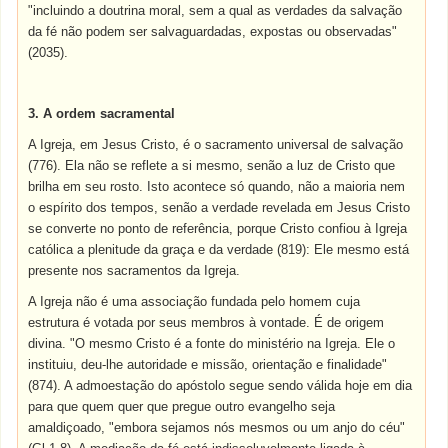
"incluindo a doutrina moral, sem a qual as verdades da salvação
da fé não podem ser salvaguardadas, expostas ou observadas"
(2035).
3. A ordem sacramental
A Igreja, em Jesus Cristo, é o sacramento universal de salvação
(776). Ela não se reflete a si mesmo, senão a luz de Cristo que
brilha em seu rosto. Isto acontece só quando, não a maioria nem
o espírito dos tempos, senão a verdade revelada em Jesus Cristo
se converte no ponto de referência, porque Cristo confiou à Igreja
católica a plenitude da graça e da verdade (819): Ele mesmo está
presente nos sacramentos da Igreja.
A Igreja não é uma associação fundada pelo homem cuja
estrutura é votada por seus membros à vontade. É de origem
divina. "O mesmo Cristo é a fonte do ministério na Igreja. Ele o
instituiu, deu-lhe autoridade e missão, orientação e finalidade"
(874). A admoestação do apóstolo segue sendo válida hoje em dia
para que quem quer que pregue outro evangelho seja
amaldiçoado, "embora sejamos nós mesmos ou um anjo do céu"