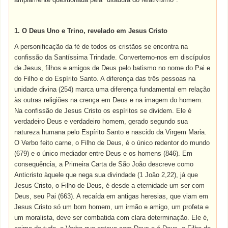
1. O Deus Uno e Trino, revelado em Jesus Cristo
A personificação da fé de todos os cristãos se encontra na
confissão da Santíssima Trindade. Convertemo-nos em discípulos
de Jesus, filhos e amigos de Deus pelo
batismo
no nome do Pai e
do Filho e do Espírito Santo. A diferença das três pessoas na
unidade divina (254) marca uma diferença fundamental em relação
às outras religiões na crença em Deus e na imagem do homem.
Na confissão de Jesus Cristo os espíritos se dividem. Ele é
verdadeiro Deus e verdadeiro homem, gerado segundo sua
natureza humana pelo Espírito Santo e nascido da
Virgem Maria
.
O Verbo feito carne, o Filho de Deus, é o único redentor do mundo
(679) e o único mediador entre Deus e os homens (846). Em
consequência, a Primeira Carta de São João descreve como
Anticristo àquele que nega sua divindade (1 João 2,22), já que
Jesus Cristo, o Filho de Deus, é desde a eternidade um ser com
Deus, seu Pai (663). A recaída em antigas heresias, que viam em
Jesus Cristo só um bom homem, um irmão e amigo, um profeta e
um moralista, deve ser combatida com clara determinação. Ele é,