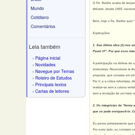
O Pe. Barthe acaba de lança
Mundo
littéraire
, desde 1955, escreve
Cotidiano
Bem, hoje o Pe. Barthe quer “
Comentários
Explicações:
Leia também
1. Sua última obra (1) nos 
Paulo VI”. Por que esse int
Página inicial
Novidades
A participação na defesa de u
entrevistas:
Reconstruire la lit
Navegue por Temas
proposta, que consiste em obse
Roteiro de Estudos
Pio V, e a crítica reformista
Principais textos
realizar-se sem a coluna vert
Cartas de leitores
sem a recriação de um meio vi
2. Os integristas da “forma 
que se pode enriquecê-lo. 
Eu penso primeiramente que é
Por outro lado, eu constato c