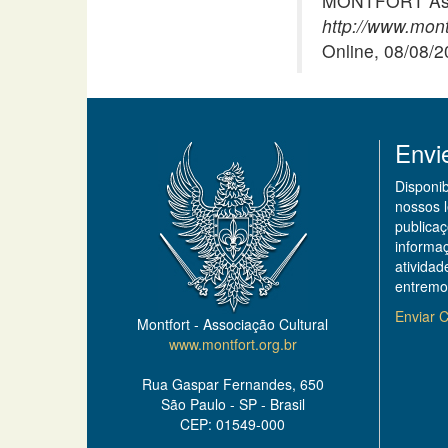
MONTFORT Asso
http://www.mont
Online, 08/08/
Envi
Disponi
nossos 
publicaç
informa
ativida
entremo
Enviar C
Montfort - Associação Cultural
www.montfort.org.br
Rua Gaspar Fernandes, 650
São Paulo - SP - Brasil
CEP: 01549-000