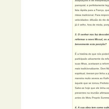
adaptações e de interpretaçõe
paroquial, e perfeitamente leg
lista rápida para a França, q
missa tradicional. Para respo
velocidades: difusão do rito 
já é velho, fora de moda, por
3. O senhor nos faz descobr
reformar o novo Missal, os 
brevemente esta posição?
É a história do que nós poder
participado ativamente da re
suas filhas, aceitaram a ref
mais tradicionalizante. Dom M
espiritual, tiveram por linha
maneira muito severa ao Katho
àquele que se tornou Prefeito
Sabe-se hoje que ele tinha o
presentes na reunião afirmas
antes do Motu Proprio Summo
4. A sua obra tem como subt