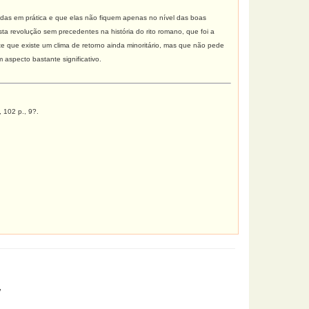
ocadas em prática e que elas não fiquem apenas no nível das boas
ta revolução sem precedentes na história do rito romano, que foi a
e que existe um clima de retorno ainda minoritário, mas que não pede
 aspecto bastante significativo.
 102 p., 9?.