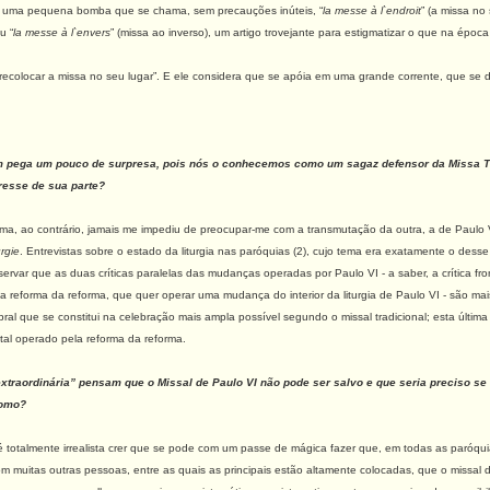
r uma pequena bomba que se chama, sem precauções inúteis, “
la messe à l`endroit
” (a missa no
u “
la messe à l`envers
” (missa ao inverso), um artigo trovejante para estigmatizar o que na época
recolocar a missa no seu lugar”. E ele considera que se apóia em uma grande corrente, que se d
um pega um pouco de surpresa, pois nós o conhecemos como um sagaz defensor da Missa Tr
eresse de sua parte?
ma, ao contrário, jamais me impediu de preocupar-me com a transmutação da outra, a de Paulo V
urgie
. Entrevistas sobre o estado da liturgia nas paróquias (2), cujo tema era exatamente o desse
rvar que as duas críticas paralelas das mudanças operadas por Paulo VI - a saber, a crítica fron
, dita reforma da reforma, que quer operar uma mudança do interior da liturgia de Paulo VI - são
ebral que se constitui na celebração mais ampla possível segundo o missal tradicional; esta últi
tal operado pela reforma da reforma.
extraordinária” pensam que o Missal de Paulo VI não pode ser salvo e que seria preciso se 
Como?
 totalmente irrealista crer que se pode com um passe de mágica fazer que, em todas as paróqu
om muitas outras pessoas, entre as quais as principais estão altamente colocadas, que o missal 