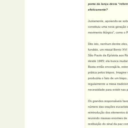
ponta da lança desta “refor
efetivamente?
Justamente, apoiando-se sobre
constituiu uma nova geração d
movimento litúrgico”, como o 
Dito isto, nenhum dentre eles
fundido, um missal Bento XVI
São Paulo da Epístola aos Rom
desde 1985: ela busca mudar o
Basta então encorajá-la, est
prática pelos bispos. Imagine
produziria o fato de um bispo, 
regularmente a missa tradicio
necessidade para existir nas 
Os grandes responsáveis favo
número das orações eucarístic
reintrodução dos elementos da 
reunindo massas enormes de f
restituição do sinal da paz co