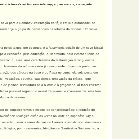
enão de levá-la ao fim sem interrupção, ao menos, começá-la
o novo para o Senhor; A celebração da fé) e em sua autoridade, se
 formam hoje o grupo de pensadores da reforma da reforma. Um “novo
a pelos textos, por decretos, e a
fortiori
pela edição de um novo Missal
 pela exortação, pela educação, e, sobretudo, para evocar o tema de
nária”. É, aliás, uma característica da restauração ratzingueriana
im. A reforma da reforma existe já num grande número de paróquias.
 uma ação dos párocos na base e do Papa no cume, ela seja posta em
ia - vocações, doutrina, catecismos, renovação da prática - que
 de joelhos, reintroduzir nela o latim e o gregoriano, aí fazer celebrar
xtensa possível segundo o missal tradicional; e inversamente, esta tem
eforma da reforma.
mero de concelebrantes e mesmo de concelebrações; a redução do
eniência teológica estão às vezes no limite do suportável (3); a
r, os antiqüíssimos sinais da cruz do Cânon); a substituição das missas
o litúrgica, por horas-santas, bênçãos do Santíssimo Sacramento; a