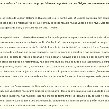
ma da reforma”, se constitui um grupo influente de prelados e de clérigos que pretendem, s
 os textos de Joseph Ratzinger (Diálogo sobre a fé; Minha vida; O Espírito da liturgia; Um cant
e teólogos, de historiadores do culto divino, de responsáveis muitas vezes de alto nível. Eles
Papa gosta de dizer, e de sustento do Motu Proprio.
, e especialmente o primeiro dentre eles, o Papa, não pretendem promover uma reforma da reform
 que se acrescentaria aos missais de Pio V e Paulo VI, mas eles querem proceder pelo exemplo,
anos, provocando uma sadia “inveja” da forma hoje dita “ordinária” em relação à forma “extraordi
 curso da evolução das coisas conciliares, porém de maneira exortativa e não coercitiva. É ass
endê-la e, sobretudo, fazê-la passar ao nível diocesano. Conviria que no lugar de ser somente
 o efeito prodigioso da restauração, não somente litúrgica, mas de tudo o que acompanha a liturg
depois dois, depois três..., voltar
versus Dei
o altar de sua catedral, restabelecer nela a comunhão
nal. Eu insisto: este projeto de reforma da reforma não pode se realizar sem a celebração mais e
paróquias comuns de um estado de espírito de retorno às fontes tradicionais representada pela r
ráveis a este “novo movimento litúrgico” evocam também com muito prazer: a diminuição do nú
as, cuja variedade revela uma situação preocupante, tanto quanto mais que sua qualidade e conv
missa tradicional nas múltiplas “lacunas” rituais da forma Paulo VI (genuflexões, ósculos no alta
iéis, onde o culto se torna uma manifestação, certamente de intenção piedosa porém muito pouc
mo ação sacra e não um sinal de civilidade burguesa; etc, etc.