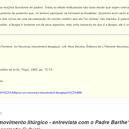
rosas reações favoráveis de padres. Todas as idéias retificadoras são boas desde que sejam col
mente de pastores que, no terreno paroquial, se tornaram bi-ritualistas. Quarenta anos após es
o das ruínas de uma secularização do mundo católico que ela “no mínimo” não impediu, é patent
dido, a liturgia é somente um de seus aspectos, mas, pela natureza do que é a liturgia, ele é um
 l?endroit. Un Nouveau mouvement liturgique, coll. Hora Decima, Éditions de L?Homme Nouveau,
ration de la foi, Téqui, 1985, pp. 72-73.
che
3706/%C2%ABpour-un-nouveau-mouvement-liturgique%C2%BB/
:
ovimento litúrgico - entrevista com o Padre Barthe
"