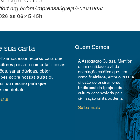
ciação Cultural
fort.org.br/bra/imprensa/igreja/20101003/
2026 às 06:45:45h
e sua carta
Quem Somos
bilizamos esse recurso para que
A Associação Cultural Montfort
leitores possam comentar nossas
é uma entidade civil de
ões, sanar dúvidas, obter
orientação católica que tem
ções sobre nossas aulas ou
como finalidade, entre outras, a
difusão do ensinamento
des, ou mesmo para que
tradicional da Igreja e da
s em debate.
cultura desenvolvida pela
civilização cristã ocidental
arta
Saiba mais