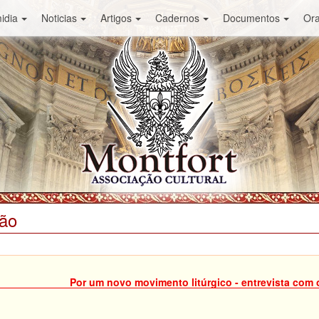
idia
Noticias
Artigos
Cadernos
Documentos
Or
ião
Por um novo movimento litúrgico - entrevista com 