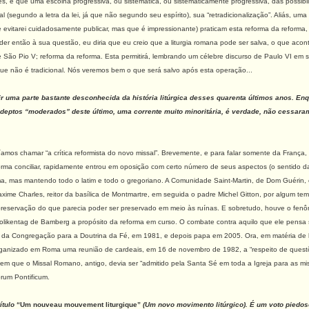
s, e que uma escolha progressiva, ou sistemática, ou sistematicamente progressiva, das possibili
al (segundo a letra da lei, já que não segundo seu espírito), sua “retradicionalização”. Aliás, 
ue evitarei cuidadosamente publicar, mas que é impressionante) praticam esta reforma da reform
nder então à sua questão, eu diria que eu creio que a liturgia romana pode ser salva, o que a
de São Pio V; reforma da reforma. Esta permitirá, lembrando um célebre discurso de Paulo VI em
que não é tradicional. Nós veremos bem o que será salvo após esta operação...
ir uma parte bastante desconhecida da história litúrgica desses quarenta últimos anos. E
adeptos “moderados” deste último, uma corrente muito minoritária, é verdade, não cessara
íamos chamar “a crítica reformista do novo missal”. Brevemente, e para falar somente da Franç
forma conciliar, rapidamente entrou em oposição com certo número de seus aspectos (o sentido 
orma, mas mantendo todo o latim e todo o gregoriano. A Comunidade Saint-Martin, de Dom Guérin
axime Charles, reitor da basílica de Montmartre, em seguida o padre Michel Gitton, por algum tem
 a preservação do que parecia poder ser preservado em meio às ruínas. E sobretudo, houve o fen
likentag de Bamberg a propósito da reforma em curso. O combate contra aquilo que ele pensa ser 
 da Congregação para a Doutrina da Fé, em 1981, e depois papa em 2005. Ora, em matéria de lit
rganizado em Roma uma reunião de cardeais, em 16 de novembro de 1982, a “respeito de questõ
sem que o Missal Romano, antigo, devia ser “admitido pela Santa Sé em toda a Igreja para as m
rum Pontificum.
ítulo
“Um nouveau mouvement liturgique”
(Um novo movimento litúrgico). É um voto piedos