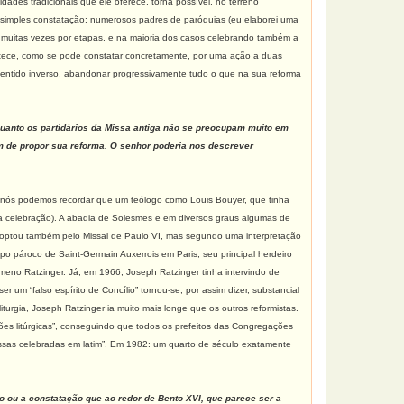
dades tradicionais que ele oferece, torna possível, no terreno
uma simples constatação: numerosos padres de paróquias (eu elaborei uma
a, muitas vezes por etapas, e na maioria dos casos celebrando também a
contece, como se pode constatar concretamente, por uma ação a duas
 sentido inverso, abandonar progressivamente tudo o que na sua reforma
nquanto os partidários da Missa antiga não se preocupam muito em
m de propor sua reforma. O senhor poderia nos descrever
a, nós podemos recordar que um teólogo como Louis Bouyer, que tinha
da celebração). A abadia de Solesmes e em diversos graus algumas de
, optou também pelo Missal de Paulo VI, mas segundo uma interpretação
po pároco de Saint-Germain Auxerrois em Paris, seu principal herdeiro
ômeno Ratzinger. Já, em 1966, Joseph Ratzinger tinha intervindo de
um “falso espírito de Concílio” tornou-se, por assim dizer, substancial
urgia, Joseph Ratzinger ia muito mais longe que os outros reformistas.
es litúrgicas”, conseguindo que todos os prefeitos das Congregações
issas celebradas em latim”. Em 1982: um quarto de século exatamente
o ou a constatação que ao redor de Bento XVI, que parece ser a