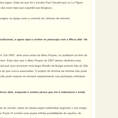
 seu lugar). Sabe-se que foi o escritor Paul Claudel que no
Le Figaro
 não eram mais que experiências litúrgicas...
esigna na Igreja como a corrente da “reforma da reforma”.
adicional, e agora aqui o senhor se preocupa com a Missa dita “de
I. Em 1997, vinte anos antes do Motu Proprio, eu publiquei um livro de
 livro. Está claro que o Motu Proprio de 2007 deixou dinâmica esta
tal que quer promover uma larga difusão da liturgia anterior dita de São
 mais do que nunca associadas. O projeto de reforma da reforma não pode
ma não pode esperar se reinserir massivamente nas paróquias ordinárias
livrar dele, enquanto o senhor pensa que ele é reformável e ainda
ias do mundo, todas as missas sejam celebradas segundo o uso antigo.
de Paulo VI contém uma quase infinita possibilidade de opções, de