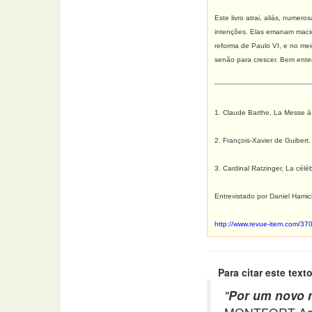
Este livro atrai, aliás, nume
intenções. Elas emanam maciça
reforma de Paulo VI, e no mei
senão para crescer. Bem enten
1. Claude Barthe, La Messe à
2. François-Xavier de Guibert.
3. Cardinal Ratzinger, La céléb
Entrevistado por Daniel Hami
http://www.revue-item.com/
Para citar este texto
"
Por um novo m