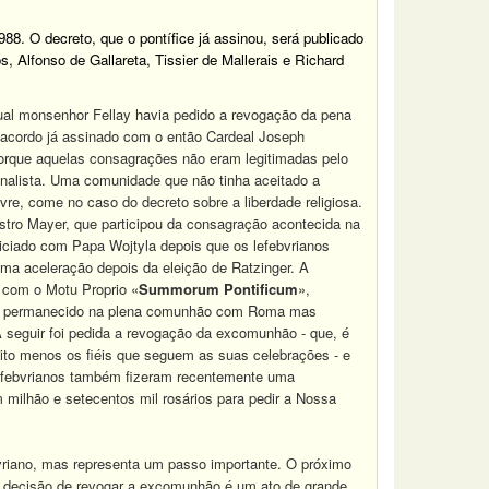
. O decreto, que o pontífice já assinou, será publicado
s, Alfonso de Gallareta, Tissier de Mallerais e Richard
al monsenhor Fellay havia pedido a revogação da pena
cordo já assinado com o então Cardeal Joseph
porque aquelas consagrações não eram legitimadas pelo
ionalista. Uma comunidade que não tinha aceitado a
bvre, come no caso do decreto sobre a liberdade religiosa.
astro Mayer, que participou da consagração acontecida na
iciado com Papa Wojtyla depois que os lefebvrianos
ma aceleração depois da eleição de Ratzinger. A
z com o Motu Proprio «
Summorum Pontificum
»,
viam permanecido na plena comunhão com Roma mas
 A seguir foi pedida a revogação da excomunhão - que, é
ito menos os fiéis que seguem as suas celebrações - e
 lefebvrianos também fizeram recentemente uma
m milhão e setecentos mil rosários para pedir a Nossa
evriano, mas representa um passo importante. O próximo
 A decisão de revogar a excomunhão é um ato de grande