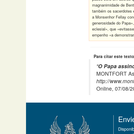
magnanimidade de Bento 
também os sacerdotes e 
a Monsenhor Fellay cond
generosidade do Papa»,
eclesial», que «evitass
empenho «a demonstrar a
Para citar este texto
"
O Papa assino
MONTFORT Asso
http://www.mont
Online, 07/08/
Envi
Disponi