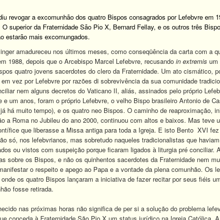
iu revogar a excomunhão dos quatro Bispos consagrados por Lefebvre em 1988
O superior da Fraternidade São Pio X, Bernard Fellay, e os outros três Bispo
não estarão mais excomungados.
inger amadureceu nos últimos meses, como conseqüência da carta com a qu
 em 1988, depois que o Arcebispo Marcel Lefebvre, recusando
in extremis
um a
spos quatro jovens sacerdotes do clero da Fraternidade. Um ato cismático, 
ado em vez por Lefebvre por razões di sobrevivência da sua comunidade tradic
nciliar nem alguns decretos do Vaticano II, aliás, assinados pelo próprio Lefe
e um anos, foram o próprio Lefebvre, o velho Bispo brasileiro Antonio de C
já há muito tempo), e os quatro neo Bispos. O caminho de reaproximação, in
ão a Roma no Jubileu do ano 2000, continuou com altos e baixos. Mas teve u
ontífice que liberasse a Missa antiga para toda a Igreja. E isto Bento XVI fe
não só, nos lefebvrianos, mas sobretudo naqueles tradicionalistas que ha
dos ou vistos com suspeição porque ficaram ligados à liturgia pré conciliar.
nas sobre os Bispos, e não os quinhentos sacerdotes da Fraternidade nem mu
s manifestar o respeito e apego ao Papa e a vontade da plena comunhão. Os
onde os quatro Bispos lançaram a iniciativa de fazer recitar por seus fiéis u
ão fosse retirada.
ecido nas próximas horas não significa de per si a solução do problema lef
e conceda à Fraternidade São Pio X um status jurídico na Igreja Católica.