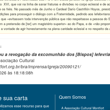
XVI, que vai na linha de sanar fraturas e divisões no corpo eclesial e de
os fiéis. No passado mês de Junho o Cardeal Darío Castrillón Hoyos, presid
ições para prosseguir o diálogo com a Fraternidade, pedindo aos lefebvria
 que «evitassem toda intervenção pública que não respeitasse a pessoa do S
em a pretensão de [ter] um magistério superior» ao do Papa, e de «não propo
 vontade de agir honestamente na plena caridade eclesial e no respeito da a
:
u a revogação da excomunhão dos [Bispos] lefevri
ciação Cultural
fort.org.br/bra/imprensa/igreja/20090121/
2026 às 18:18:08h
e sua carta
Quem Somos
bilizamos esse recurso para que
A Associação Cultural Montfort