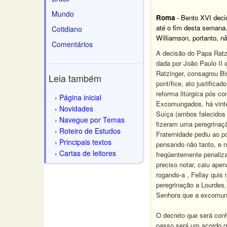
Mundo
Roma
- Bento XVI decid
até o fim desta semana. 
Cotidiano
Williamson, portanto, 
Comentários
A decisão do Papa Ratz
dada por João Paulo II
Ratzinger, consagrou Bi
Leia também
pontífice, ato justific
reforma litúrgica pós co
Página inicial
Excomungados, há vinte 
Novidades
Suíça (ambos falecidos 
Navegue por Temas
fizeram uma peregrinaç
Roteiro de Estudos
Fraternidade pediu ao p
Principais textos
pensando não tanto, e 
Cartas de leitores
freqüentemente penaliza
preciso notar, caiu ape
rogando-a , Fellay qui
peregrinação a Lourdes, 
Senhora que a excomunh
O decreto que será conh
passo será um acordo qu