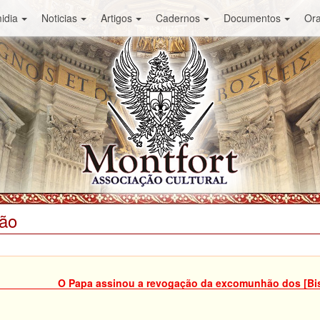
idia
Noticias
Artigos
Cadernos
Documentos
Or
ião
O Papa assinou a revogação da excomunhão dos [Bis