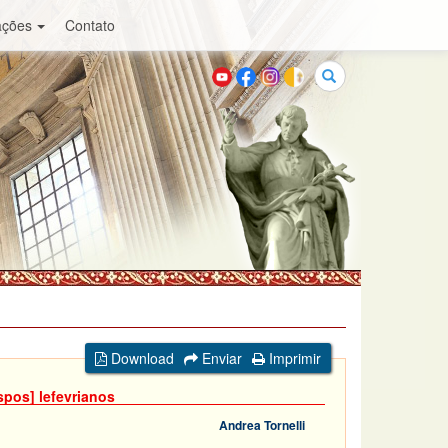
ações
Contato
Buscar
Download
Enviar
Imprimir
pos] lefevrianos
Andrea Tornelli