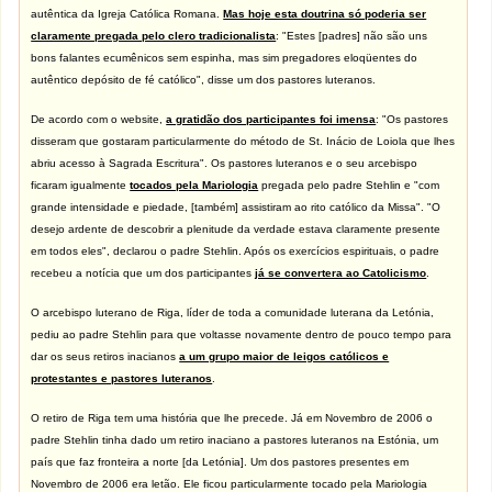
autêntica da Igreja Católica Romana.
Mas hoje esta doutrina só poderia ser
claramente pregada pelo clero tradicionalista
: "Estes [padres] não são uns
bons falantes ecumênicos sem espinha, mas sim pregadores eloqüentes do
autêntico depósito de fé católico", disse um dos pastores luteranos.
De acordo com o website,
a gratidão dos participantes foi imensa
: "Os pastores
disseram que gostaram particularmente do método de St. Inácio de Loiola que lhes
abriu acesso à Sagrada Escritura". Os pastores luteranos e o seu arcebispo
ficaram igualmente
tocados pela Mariologia
pregada pelo padre Stehlin e "com
grande intensidade e piedade, [também] assistiram ao rito católico da Missa". "O
desejo ardente de descobrir a plenitude da verdade estava claramente presente
em todos eles", declarou o padre Stehlin. Após os exercícios espirituais, o padre
recebeu a notícia que um dos participantes
já se convertera ao Catolicismo
.
O arcebispo luterano de Riga, líder de toda a comunidade luterana da Letónia,
pediu ao padre Stehlin para que voltasse novamente dentro de pouco tempo para
dar os seus retiros inacianos
a um grupo maior de leigos católicos e
protestantes e pastores luteranos
.
O retiro de Riga tem uma história que lhe precede. Já em Novembro de 2006 o
padre Stehlin tinha dado um retiro inaciano a pastores luteranos na Estónia, um
país que faz fronteira a norte [da Letónia]. Um dos pastores presentes em
Novembro de 2006 era letão. Ele ficou particularmente tocado pela Mariologia