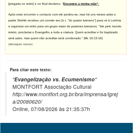
[pregada no retiro] e no final declarou: "
Encontrei a minha mãe".
Após esse encontro o contacto com ele perdeu-se, mas há uns meses atrás o
padre Stehlin recebeu um convite seu [n.t. "do pastor luterano"] para vir à Letónia
e organizar um retiro para um grupo maior de pastores luteranos. "Ide pelo mundo
inteiro, proclamai o Evangelho a toda a criatura. Quem acreditar e for baptizado
será salvo, mas quem não acreditar será condenado." (Mc 16:15-16)
(destaques nossos)
Para citar este texto:
"
Evangelização vs. Ecumenismo
"
MONTFORT Associação Cultural
http://www.montfort.org.br/bra/imprensa/igrej
a/20080620/
Online, 07/08/2026 às 21:35:37h