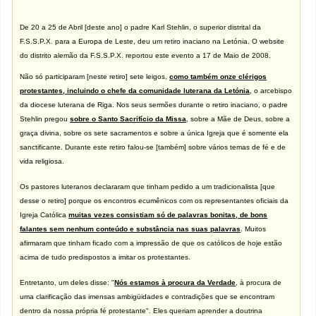
De
20 a
25 de Abril [deste ano] o padre Karl Stehlin, o superior distrital da
F.S.S.P.X. para a Europa de Leste, deu um retiro inaciano na Letónia. O website
do distrito alemão da F.S.S.P.X.
reportou este evento a 17 de Maio de 2008
.
Não só participaram [neste retiro] sete leigos,
como também onze clérigos
protestantes, incluindo o chefe da comunidade luterana da Letónia
, o arcebispo
da diocese luterana de Riga. Nos seus sermões durante o retiro inaciano, o padre
Stehlin pregou
sobre o Santo Sacrifício da Missa
, sobre a Mãe de Deus, sobre a
graça divina, sobre os sete sacramentos e sobre a única Igreja que é somente ela
sanctificante. Durante este retiro falou-se [também] sobre vários temas de fé e de
vida religiosa.
Os pastores luteranos declararam que tinham pedido a um tradicionalista [que
desse o retiro] porque os encontros ecumênicos com os representantes oficiais da
Igreja Católica
muitas vezes consistiam só de palavras bonitas, de bons
falantes sem nenhum conteúdo e substância nas suas palavras
. Muitos
afirmaram que tinham ficado com a impressão de que os católicos de hoje estão
acima de tudo predispostos a imitar os protestantes.
Entretanto, um deles disse: "
Nós estamos à procura da Verdade
, à procura de
uma clarificação das imensas ambigüidades e contradições que se encontram
dentro da nossa própria fé protestante"
. Eles queriam aprender a doutrina