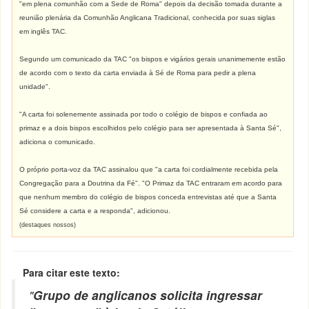
"em plena comunhão com a Sede de Roma" depois da decisão tomada durante a
reunião plenária da Comunhão Anglicana Tradicional, conhecida por suas siglas
em inglês TAC.
Segundo um comunicado da TAC "os bispos e vigários gerais unanimemente estão
de acordo com o texto da carta enviada à Sé de Roma para pedir a plena
unidade".
"A carta foi solenemente assinada por todo o colégio de bispos e confiada ao
primaz e a dois bispos escolhidos pelo colégio para ser apresentada à Santa Sé",
adiciona o comunicado.
O próprio porta-voz da TAC assinalou que "a carta foi cordialmente recebida pela
Congregação para a Doutrina da Fé". "O Primaz da TAC entraram em acordo para
que nenhum membro do colégio de bispos conceda entrevistas até que a Santa
Sé considere a carta e a responda", adicionou.
(destaques nossos)
Para citar este texto:
"
Grupo de anglicanos solicita ingressar