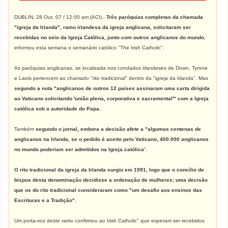
DUBLIN, 28 Out. 07 / 12:00 am (ACI).-
Três paróquias completas da chamada
"igreja da Irlanda", ramo irlandesa da igreja anglicana, solicitaram ser
recebidas no seio da Igreja Católica, junto com outros anglicanos do mundo
,
informou esta semana o semanário católico "The Irish Catholic".
As paróquias anglicanas, se localizada nos condados irlandeses de Down, Tyrone
e Laois pertencem ao chamado "rito tradicional" dentro da "igreja da Irlanda". Mas
segundo a nota "anglicanos de outros 12 países assinaram uma carta dirigida
ao Vaticano solicitando 'união plena, corporativa e sacramental'" com a Igreja
católica sob a autoridade do Papa.
Também
segundo o jornal, embora a decisão afete a "algumas centenas de
anglicanos na Irlanda, se o pedido é aceito pelo Vaticano, 400.000 anglicanos
no mundo poderiam ser admitidos na Igreja católica
".
O rito tradicional da igreja da Irlanda surgiu em 1991, logo que o concílio de
bispos desta denominação decidisse a ordenação de mulheres; uma decisão
que os do rito tradicional consideraram como "um desafio aos ensinos das
Escrituras e a Tradição".
Um porta-voz deste ramo confirmou ao Irish Catholic" que esperam ser recebidos