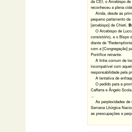
da CEI, o Arcebispo de
reconheceu a plena cida
Ainda, desde as prime
pequeno parlamento da C
[arcebispo] de Chieti,
B
O Arcebispo de Lucc
consistório), e o Bispo 
diante de “Redemptionis
com a [Congregação] par
Pontífice reinante.
A linha comum de todos
incompatível com aquela
responsabilidade pela p
A tentativa de enfraqu
O pedido para a promul
Caffarra e Ângelo Scola
...
As perplexidades de set
Semana Litúrgica Nacion
as preocupações e perpl