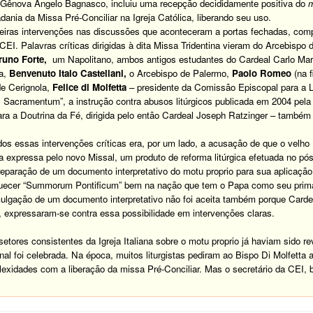
 Gênova Ângelo Bagnasco, incluiu uma recepção decididamente positiva do
m
dania da Missa Pré-Conciliar na Igreja Católica, liberando seu uso.
iras intervenções nas discussões que aconteceram a portas fechadas, co
EI. Palavras críticas dirigidas à dita Missa Tridentina vieram do Arcebispo
runo Forte,
um Napolitano, ambos antigos estudantes do Cardeal Carlo Mari
a,
Benvenuto Italo Castellani,
o Arcebispo de Palermo,
Paolo Romeo
(na 
de Cerignola,
Felice di Molfetta
– presidente da Comissão Episcopal para a L
 Sacramentum”, a instrução contra abusos litúrgicos publicada em 2004 pela
a a Doutrina da Fé, dirigida pelo então Cardeal Joseph Ratzinger – também f
 essas intervenções críticas era, por um lado, a acusação de que o velho 
 expressa pelo novo Missal, um produto de reforma litúrgica efetuada no pós
reparação de um documento interpretativo do motu proprio para sua aplicação, 
ecer “Summorum Pontificum” bem na nação que tem o Papa como seu primaz 
gação de um documento interpretativo não foi aceita também porque Cardeai
, expressaram-se contra essa possibilidade em intervenções claras.
ores consistentes da Igreja Italiana sobre o motu proprio já haviam sido re
al foi celebrada. Na época, muitos liturgistas pediram ao Bispo Di Molfett
exidades com a liberação da missa Pré-Conciliar. Mas o secretário da CEI, b