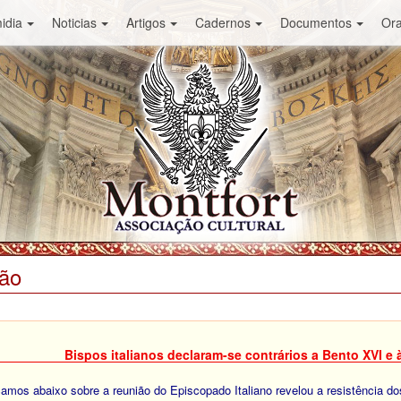
idia
Noticias
Artigos
Cadernos
Documentos
Or
ião
Bispos italianos declaram-se contrários a Bento XVI e
mos abaixo sobre a reunião do Episcopado Italiano revelou a resistência d