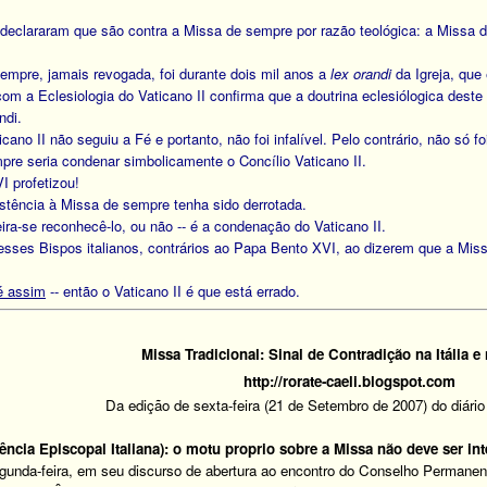
 declararam que são contra a Missa de sempre por razão teológica: a Missa
mpre, jamais revogada, foi durante dois mil anos a
lex orandi
da Igreja, que
m a Eclesiologia do Vaticano II confirma que a doutrina eclesiólogica deste C
ndi.
ano II não seguiu a Fé e portanto, não foi infalível. Pelo contrário, não só fo
mpre seria condenar simbolicamente o Concílio Vaticano II.
I profetizou!
istência à Missa de sempre tenha sido derrotada.
ra-se reconhecê-lo, ou não -- é a condenação do Vaticano II.
sses Bispos italianos, contrários ao Papa Bento XVI, ao dizerem que a Miss
é assim
-- então o Vaticano II é que está errado.
Missa Tradicional: Sinal de Contradição na Itália
http://rorate-caeli.blogspot.com
Da edição de sexta-feira (21 de Setembro de 2007) do diário
ncia Episcopal Italiana): o motu proprio sobre a Missa não deve ser in
gunda-feira, em seu discurso de abertura ao encontro do Conselho Permanent