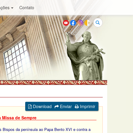
ações
Contato
Buscar
Download
Enviar
Imprimir
 à Missa de Sempre
os Bispos da península ao Papa Bento XVI e contra a