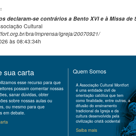
:
nos declaram-se contrários a Bento XVI e à Missa de
ciação Cultural
fort.org.br/bra/imprensa/igreja/20070921/
2026 às 08:43:34h
e sua carta
Quem Somos
bilizamos esse recurso para que
A Associação Cultural Montfort
leitores possam comentar nossas
é uma entidade civil de
ões, sanar dúvidas, obter
orientação católica que tem
ções sobre nossas aulas ou
como finalidade, entre outras, a
difusão do ensinamento
des, ou mesmo para que
tradicional da Igreja e da
s em debate.
cultura desenvolvida pela
civilização cristã ocidental
arta
Saiba mais