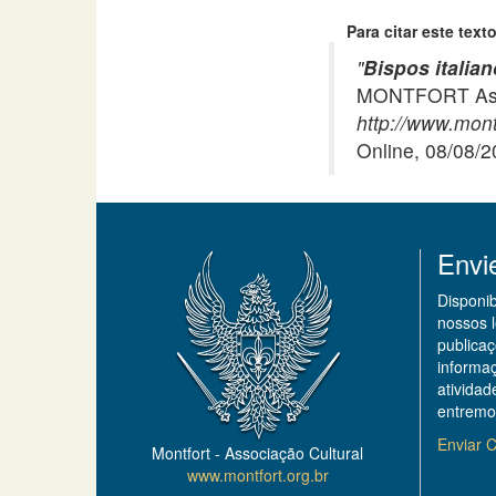
Para citar este texto
"
Bispos italia
MONTFORT Asso
http://www.mont
Online, 08/08/
Envi
Disponi
nossos 
publicaç
informa
ativida
entremo
Enviar C
Montfort - Associação Cultural
www.montfort.org.br