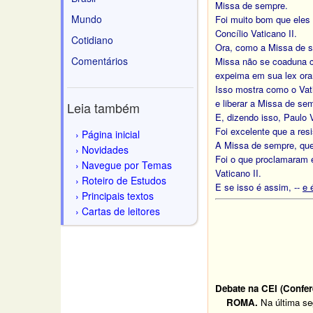
Missa de sempre.
Mundo
Foi muito bom que eles
Concílio Vaticano II.
Cotidiano
Ora, como a Missa de se
Comentários
Missa não se coaduna co
expeima em sua lex ora
Isso mostra como o Vatic
e liberar a Missa de se
Leia também
E, dizendo isso, Paulo V
Foi excelente que a res
Página inicial
A Missa de sempre, quei
Novidades
Foi o que proclamaram e
Navegue por Temas
Vaticano II.
Roteiro de Estudos
E se isso é assim, --
e 
Principais textos
Cartas de leitores
Debate na CEI (Conferê
ROMA.
Na última se