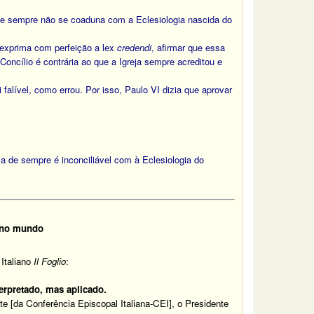
 de sempre não se coaduna com a Eclesiologia nascida do
 exprima com perfeição a lex
credendi
, afirmar que essa
oncílio é contrária ao que a Igreja sempre acreditou e
i falível, como errou. Por isso, Paulo VI dizia que aprovar
a de sempre é inconciliável com à Eclesiologia do
 e no mundo
 Italiano
Il Foglio
:
terpretado, mas aplicado.
e [da Conferência Episcopal Italiana-CEI], o Presidente