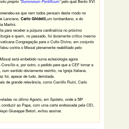
otu proprio “
Summorum Pontificum
”
pelo qual Bento XVI
mpreendeu-se que nem todos pensam deste modo no
 de Lanciano,
Carlo Ghidelli,
um lombardiano, e do
a Martini.
fila para receber a púrpura cardinalícia no próximo
iturgia e quem, no passado, foi duramente crítico mesmo
 vaticana Congregação para o Culto Divino, em conjunto
alou contra o Missal plenamente reabilitado pelo
Missal está embebido numa eclesiologia agora
-Concílio e, por outro, o pedido para que a CEF tomar a
num sentido obviamente restrito, na Igreja Italiana.
foi, apesar de tudo, derrotada.
s de grande relevância, como Camillo Ruini, Carlo
veladas no último Agosto, em Spoleto, onde a 58ª
a a conduzir ao Papa, com uma carta endossada pela CEI,
ispo Giuseppe Betori, evitou assinar.