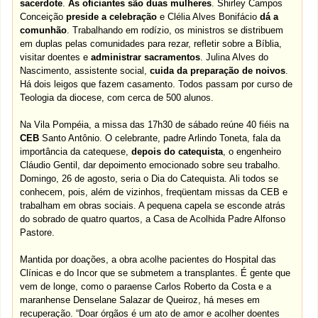
sacerdote
.
As oficiantes são duas mulheres
.
Shirley Campos
Conceição
preside a celebração
e
Clélia Alves Bonifácio
dá a
comunhão
. Trabalhando em rodízio, os ministros se distribuem
em duplas pelas comunidades para rezar, refletir sobre a Bíblia,
visitar doentes e
administrar sacramentos
.
Julina Alves do
Nascimento
, assistente social,
cuida da preparação de noivos
.
Há dois leigos que fazem casamento. Todos passam por curso de
Teologia da diocese, com cerca de 500 alunos.
Na
Vila Pompéia
, a
missa das 17h30
de sábado reúne 40 fiéis na
CEB
Santo Antônio. O celebrante,
padre Arlindo Toneta
, fala da
importância da catequese,
depois do catequista
, o
engenheiro
Cláudio Gentil
,
dar depoimento emocionado sobre seu trabalho
.
Domingo, 26 de agosto, seria o Dia do Catequista. Ali todos se
conhecem, pois, além de vizinhos, freqüentam missas da CEB e
trabalham em obras sociais. A pequena capela se esconde atrás
do sobrado de quatro quartos, a Casa de Acolhida Padre Alfonso
Pastore.
Mantida por doações, a obra acolhe pacientes do Hospital das
Clínicas e do Incor que se submetem a transplantes. É gente que
vem de longe, como o paraense Carlos Roberto da Costa e a
maranhense Denselane Salazar de Queiroz, há meses em
recuperação. “Doar órgãos é um ato de amor e acolher doentes