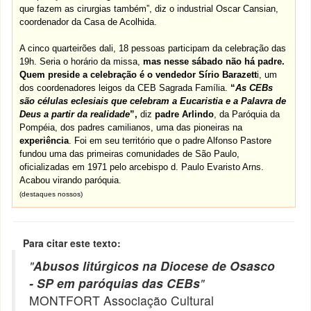
que fazem as cirurgias também”, diz o industrial Oscar Cansian,
coordenador da Casa de Acolhida.
A cinco quarteirões dali, 18 pessoas participam da celebração das
19h.
Seria o horário da missa
,
mas nesse sábado não há padre.
Quem preside a celebração é o vendedor Sírio
Barazett
i
, um
dos
coordenadores leigos da CEB Sagrada Família
.
“
As CEBs
são células eclesiais que celebram a Eucaristia e a Palavra de
Deus a partir da realidade
”,
diz
padre Arlindo
, da
Paróquia da
Pompéia
, dos
padres camilianos
, uma das pioneiras na
experiência
. Foi em seu território que o
padre Alfonso Pastore
fundou uma das
primeiras comunidades de São Paulo
,
oficializadas em 1971 pelo arcebispo
d. Paulo Evaristo Arns
.
Acabou virando paróquia.
(destaques nossos)
Para citar este texto:
"
Abusos litúrgicos na Diocese de Osasco
- SP em paróquias das CEBs
"
MONTFORT Associação Cultural