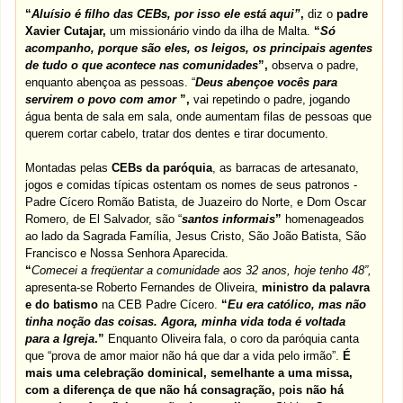
“
Aluísio é filho das CEBs, por isso ele está aqui”
,
diz o
padre
Xavier Cutajar,
um
missionário vindo da ilha de Malta
.
“
Só
acompanho, porque são eles, os leigos, os principais agentes
de tudo o que acontece nas comunidades
”,
observa o padre
,
enquanto abençoa as pessoas. “
Deus abençoe vocês para
servirem o povo com amor
”,
vai repetindo o padre, jogando
água benta de sala em sala, onde aumentam filas de pessoas que
querem cortar cabelo, tratar dos dentes e tirar documento
.
Montadas pelas
CEBs da paróquia
, as
barracas de artesanato
,
jogos e comidas típicas ostentam os nomes de seus patronos -
Padre Cícero Romão Batista, de Juazeiro do Norte, e
Dom Oscar
Romero
, de El Salvador, são “
santos informais
”
homenageados
ao lado da Sagrada Família, Jesus Cristo, São João Batista, São
Francisco e Nossa Senhora Aparecida
.
“
Comecei a freqüentar a comunidade aos 32 anos, hoje tenho 48”,
apresenta-se
Roberto Fernandes de Oliveira
,
ministro da palavra
e do batismo
na CEB Padre Cícero
.
“
Eu era católico, mas não
tinha noção das coisas. Agora, minha vida toda é voltada
para a Igreja
.”
Enquanto Oliveira fala, o coro da paróquia canta
que “prova de amor maior não há que dar a vida pelo irmão”.
É
mais uma celebração dominical, semelhante a uma missa,
com a diferença de que não há consagração,
p
ois não há