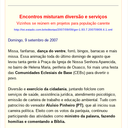
Encontros misturam diversão e serviços
Vizinhos se reúnem em projetos para população carente
http://txt.estado.com.br/editorias/2007/09/09/ger-1.93.7.20070909.4.1.xml
Domingo, 9 setembro de 2007
Missa, fanfarras,
dança do ventre
, forró, bingos, barracas e mais
missa
. Essa animação toda do último domingo de agosto que
levou tanta gente à Praça da
Igreja de Nossa Senhora Aparecida
,
no
bairro de Helena Maria, periferia de Osasco
, foi mais uma festa
das
Comunidades Eclesiais de Base
(CEBs) para divertir o
povo.
Diversão e
exercício da cidadania
, juntando folclore com
serviços de saúde, assistência jurídica, atendimento psicológico,
emissão de carteira de trabalho e educação ambiental
. Tudo
com
patrocínio do vereador
Aluísio Pinheiro (PT)
, que ali iniciou
sua
carreira política
.
Eleito com os votos da paróquia
,
continuou
participando das atividades c
omo
ministro da palavra, fazendo
homilias e comentando a Bíblia.