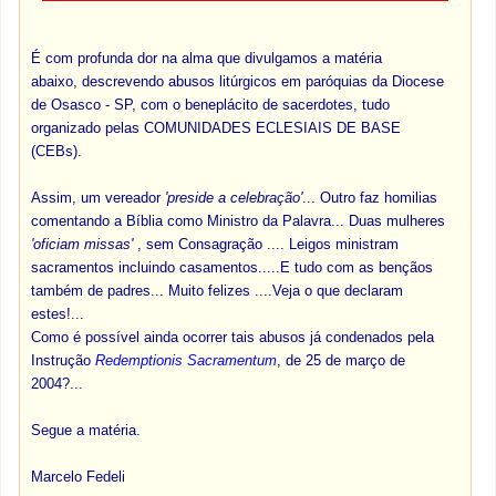
É com profunda dor na alma que divulgamos a matéria
abaixo, descrevendo
abusos litúrgicos
em paróquias da
Diocese
de Osasco - SP,
com o beneplácito de sacerdotes, tudo
organizado pelas
COMUNIDADES ECLESIAIS DE BASE
(CEBs).
Assim, um
vereador
'preside a celebração'
... Outro
faz homilias
comentando a Bíblia
como Ministro da Palavra... D
uas mulheres
'oficiam missas'
, sem Consagração .... Leigos ministram
sacramentos incluindo casamentos.....E tudo com as bençãos
também de padres... Muito felizes ....Veja o que declaram
estes!...
Como é possível ainda ocorrer tais abusos já condenados pela
Instrução
Redemptionis Sacramentum
, de 25 de março de
2004?...
Segue a matéria.
Marcelo Fedeli