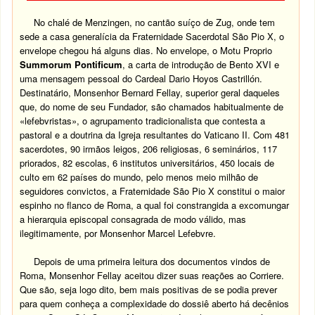
No chalé de Menzingen, no cantão suíço de Zug, onde tem
sede a casa generalícia da Fraternidade Sacerdotal São Pio X, o
envelope chegou há alguns dias. No envelope, o Motu Proprio
Summorum Pontificum
, a carta de introdução de Bento XVI e
uma mensagem pessoal do Cardeal Dario Hoyos Castrillón.
Destinatário, Monsenhor Bernard Fellay, superior geral daqueles
que, do nome de seu Fundador, são chamados habitualmente de
«lefebvristas», o agrupamento tradicionalista que contesta a
pastoral e a doutrina da Igreja resultantes do Vaticano II. Com 481
sacerdotes, 90 irmãos leigos, 206 religiosas, 6 seminários, 117
priorados, 82 escolas, 6 institutos universitários, 450 locais de
culto em 62 países do mundo, pelo menos meio milhão de
seguidores convictos, a Fraternidade São Pio X constitui o maior
espinho no flanco de Roma, a qual foi constrangida a excomungar
a hierarquia episcopal consagrada de modo válido, mas
ilegitimamente, por Monsenhor Marcel Lefebvre.
Depois de uma primeira leitura dos documentos vindos de
Roma, Monsenhor Fellay aceitou dizer suas reações ao Corriere.
Que são, seja logo dito, bem mais positivas de se podia prever
para quem conheça a complexidade do dossiê aberto há decênios