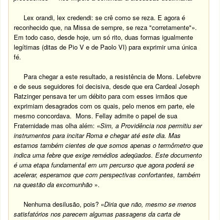
Lex orandi, lex credendi: se crê como se reza. E agora é
reconhecido que, na Missa de sempre, se reza "corretamente"».
Em todo caso, desde hoje, um só rito, duas formas igualmente
legítimas (ditas de Pio V e de Paolo VI) para exprimir uma única
fé.
Para chegar a este resultado, a resistência de Mons. Lefebvre
e de seus seguidores foi decisiva, desde que era Cardeal Joseph
Ratzinger pensava ter um débito para com esses irmãos que
exprimiam desagrados com os quais, pelo menos em parte, ele
mesmo concordava. Mons. Fellay admite o papel de sua
Fraternidade mas olha além: «
Sim, a Providência nos permitiu ser
instrumentos para incitar Roma e chegar até este dia.
Mas
estamos também cientes de que somos apenas o termômetro que
indica uma febre que exige remédios adeqüados.
Este documento
é uma etapa fundamental em um percurso que agora poderá se
acelerar, esperamos que com perspectivas confortantes, também
na questão da excomunhão
».
Nenhuma desilusão, pois? «
Diria que não, mesmo se menos
satisfatórios nos parecem algumas passagens da carta de