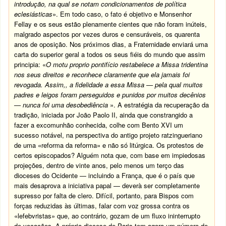
introdução, na qual se notam condicionamentos de política
eclesiásticas
». Em todo caso, o fato é objetivo e Monsenhor
Fellay e os seus estão plenamente cientes que não foram inúteis,
malgrado aspectos por vezes duros e censuráveis, os quarenta
anos de oposição. Nos próximos dias, a Fraternidade enviará uma
carta do superior geral a todos os seus fiéis do mundo que assim
principia: «
O motu proprio pontifício restabelece a Missa tridentina
nos seus direitos e reconhece claramente que ela jamais foi
revogada. Assim,, a fidelidade a essa Missa — pela qual muitos
padres e leigos foram perseguidos e punidos por muitos decênios
— nunca foi uma desobediência
». A estratégia da recuperação da
tradição, iniciada por João Paolo II, ainda que constrangido a
fazer a excomunhão conhecida, colhe com Bento XVI um
sucesso notável, na perspectiva do antigo projeto ratzingueriano
de uma «reforma da reforma» e não só litúrgica. Os protestos de
certos episcopados? Alguém nota que, com base em impiedosas
projeções, dentro de vinte anos, pelo menos um terço das
dioceses do Ocidente — incluindo a França, que é o país que
mais desaprova a iniciativa papal — deverà ser completamente
supresso por falta de clero. Difícil, portanto, para Bispos com
forças reduzidas às últimas, falar com voz grossa contra os
«lefebvristas» que, ao contrário, gozam de um fluxo ininterrupto
de vocações. A própria diocese de Paris tem agora um número de