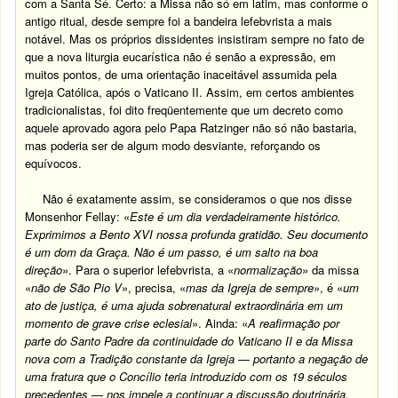
com a Santa Sé. Certo: a Missa não só em latim, mas conforme o
antigo ritual, desde sempre foi a bandeira lefebvrista a mais
notável. Mas os próprios dissidentes insistiram sempre no fato de
que a nova liturgia eucarística não é senão a expressão, em
muitos pontos, de uma orientação inaceitável assumida pela
Igreja Católica, após o Vaticano II. Assim, em certos ambientes
tradicionalistas, foi dito freqüentemente que um decreto como
aquele aprovado agora pelo Papa Ratzinger não só não bastaria,
mas poderia ser de algum modo desviante, reforçando os
equívocos.
Não é exatamente assim, se consideramos o que nos disse
Monsenhor Fellay: «
Este é um dia verdadeiramente histórico.
Exprimimos a Bento XVI nossa profunda gratidão. Seu documento
é um dom da Graça. Não é um passo, é um salto na boa
direção
». Para o superior lefebvrista, a «
normalização
» da missa
«
não de São Pio V
», precisa, «
mas da Igreja de sempre
», é «
um
ato de justiça, é uma ajuda sobrenatural extraordinária em um
momento de grave crise eclesial
». Ainda: «
A reafirmação por
parte do Santo Padre da continuidade do Vaticano II e da Missa
nova com a Tradição constante da Igreja — portanto a negação de
uma fratura que o Concílio teria introduzido com os 19 séculos
precedentes — nos impele a continuar a discussão doutrinária.