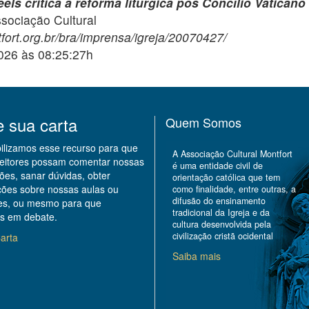
ls critica a reforma litúrgica pós Concílio Vaticano 
ciação Cultural
fort.org.br/bra/imprensa/igreja/20070427/
2026 às 08:25:27h
e sua carta
Quem Somos
bilizamos esse recurso para que
A Associação Cultural Montfort
leitores possam comentar nossas
é uma entidade civil de
ões, sanar dúvidas, obter
orientação católica que tem
ções sobre nossas aulas ou
como finalidade, entre outras, a
difusão do ensinamento
des, ou mesmo para que
tradicional da Igreja e da
s em debate.
cultura desenvolvida pela
civilização cristã ocidental
arta
Saiba mais