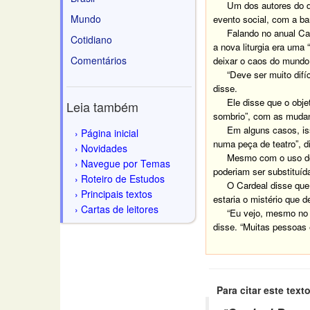
Um dos autores do docu
Mundo
evento social, com a ba
Falando no anual Canis
Cotidiano
a nova liturgia era uma
Comentários
deixar o caos do mundo 
“Deve ser muito difícil
disse.
Ele disse que o objetivo
Leia também
sombrio”, com as mudan
Em alguns casos, isso 
Página inicial
numa peça de teatro”, di
Novidades
Mesmo com o uso do ver
Navegue por Temas
poderiam ser substituíd
Roteiro de Estudos
O Cardeal disse que, de
Principais textos
estaria o mistério que d
Cartas de leitores
“Eu vejo, mesmo no mun
disse. “Muitas pessoas 
Para citar este texto