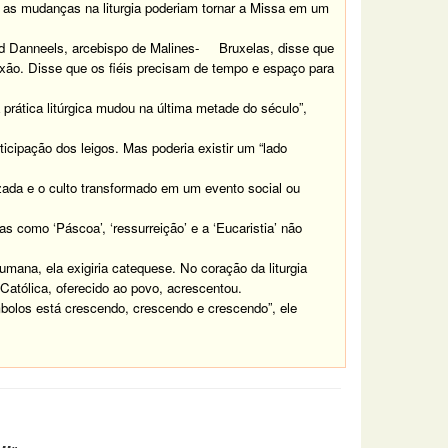
 as mudanças na liturgia poderiam tornar a Missa em um
ed Danneels, arcebispo de Malines- Bruxelas, disse que
exão. Disse que os fiéis precisam de tempo e espaço para
rática litúrgica mudou na última metade do século”,
ticipação dos leigos. Mas poderia existir um “lado
ada e o culto transformado em um evento social ou
como ‘Páscoa’, ‘ressurreição’ e a ‘Eucaristia’ não
mana, ela exigiria catequese. No coração da liturgia
 Católica, oferecido ao povo, acrescentou.
olos está crescendo, crescendo e crescendo”, ele