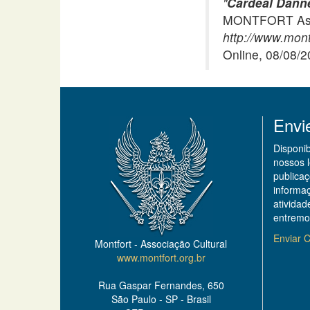
"
Cardeal Dannee
MONTFORT Asso
http://www.mont
Online, 08/08/
Envi
Disponi
nossos 
publicaç
informa
ativida
entremo
Enviar C
Montfort - Associação Cultural
www.montfort.org.br
Rua Gaspar Fernandes, 650
São Paulo - SP - Brasil