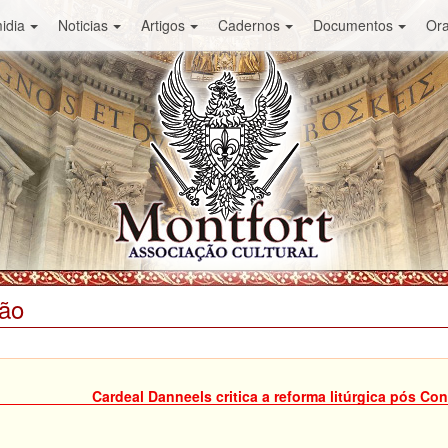
idia
Noticias
Artigos
Cadernos
Documentos
Or
ião
Cardeal Danneels critica a reforma litúrgica pós Conc