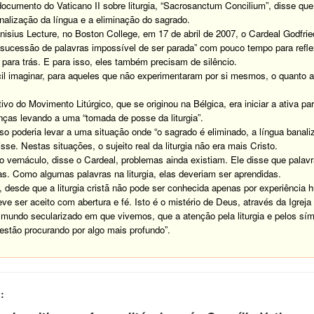
mento do Vaticano II sobre liturgia, “Sacrosanctum Concilium”, disse que
nalização da língua e a eliminação do sagrado.
ius Lecture, no Boston College, em 17 de abril de 2007, o Cardeal Godfri
 “sucessão de palavras impossível de ser parada” com pouco tempo para refl
para trás. E para isso, eles também precisam de silêncio.
 imaginar, para aqueles que não experimentaram por si mesmos, o quanto a p
 do Movimento Litúrgico, que se originou na Bélgica, era iniciar a ativa par
ças levando a uma “tomada de posse da liturgia”.
poderia levar a uma situação onde “o sagrado é eliminado, a língua banaliz
sse. Nestas situações, o sujeito real da liturgia não era mais Cristo.
náculo, disse o Cardeal, problemas ainda existiam. Ele disse que palavras 
as. Como algumas palavras na liturgia, elas deveriam ser aprendidas.
sde que a liturgia cristã não pode ser conhecida apenas por experiência hu
eve ser aceito com abertura e fé. Isto é o mistério de Deus, através da Igreja
do secularizado em que vivemos, que a atenção pela liturgia e pelos símb
estão procurando por algo mais profundo”.
: