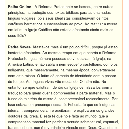
Folha Online
- A Reforma Protestante se baseou, entre outros
princípios, na tradução dos textos bíblicos para as chamadas
línguas vulgares, pois seus idealistas consideravam os ritos
católicos herméticos e inacessíveis ao povo. Ao restituir a missa
em latim, a Igreja Católica não estaria afastando ainda mais os
seus fiéis?
Padre Navas
- Afastá-los mais é um pouco difícil, porque já estão
bastante afastados. Ao mesmo tempo em que ocorria a Reforma
Protestante, igual número pessoas se vinculavam à igreja, na
América Latina, e não sabiam nem sequer o castelhano, como os
indígenas, que massivamente, na mesma época, convertiam-se
com esta missa. O latim dá garantia de identidade com o passar
do tempo. As línguas vivas vão mudando. O latim não. No
entanto, sempre existiram dentro da igreja os missários com a
tradução para quem queria compreender a parte material. Mas o
fundo do mistério da missa é incompreensível racionalmente. Por
isso estava em presença nossa fé. Foi esta fé que os indígenas
intuíram, compreenderam e aceitaram, e explicaram os grandes
doutores da igreja. É esta fé que hoje falta ao mundo, que a
compreensão material fez perder o sentido sobrenatural, espiritual,
transcendente, que é o verdadeiro vínculo com Deus. Quando se