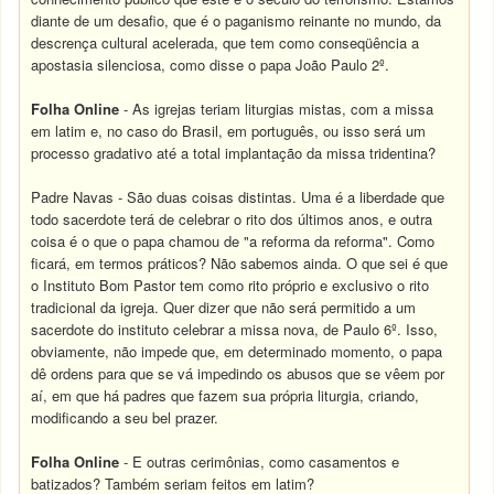
diante de um desafio, que é o paganismo reinante no mundo, da
descrença cultural acelerada, que tem como conseqüência a
apostasia silenciosa, como disse o papa João Paulo 2º.
Folha Online
- As igrejas teriam liturgias mistas, com a missa
em latim e, no caso do Brasil, em português, ou isso será um
processo gradativo até a total implantação da missa tridentina?
Padre Navas - São duas coisas distintas. Uma é a liberdade que
todo sacerdote terá de celebrar o rito dos últimos anos, e outra
coisa é o que o papa chamou de "a reforma da reforma". Como
ficará, em termos práticos? Não sabemos ainda. O que sei é que
o Instituto Bom Pastor tem como rito próprio e exclusivo o rito
tradicional da igreja. Quer dizer que não será permitido a um
sacerdote do instituto celebrar a missa nova, de Paulo 6º. Isso,
obviamente, não impede que, em determinado momento, o papa
dê ordens para que se vá impedindo os abusos que se vêem por
aí, em que há padres que fazem sua própria liturgia, criando,
modificando a seu bel prazer.
Folha Online
- E outras cerimônias, como casamentos e
batizados? Também seriam feitos em latim?