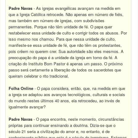
Padre Navas
- As igrejas evangélicas avançam na medida em
que a Igreja Católica retrocede. Não apenas em número de fiéis,
mas também em número de igrejas, com subdivisões
permanentes. Porque não têm unidade de fé. O papa quer
restabelecer essa unidade de culto e corrigir todos os abusos. Por
isso mesmo nos chamou. Para que nessa unidade de culto,
manifeste-se essa unidade de fé, que não têm os protestantes,
pois crêem no querem crer. Sua autoridade são eles mesmos. A
preocupação do papa é a unidade da igreja em torno da fé. A
criação do Instituto Bom Pastor é apenas um passo. O próximo
passo será certamente a liberação de todos os sacerdotes que
queiram celebrar o rito tradicional.
Folha Online
- O papa considera, então, que, na medida em que
a igreja se adaptou aos avanços tecnológicos, culturais e sociais
do mundo nestes últimos 40 anos, ela retrocedeu, ao invés de
igualmente avançar?
Padre Navas
- O papa encontra, neste momento, circunstâncias
próprias para continuar ensinando a doutrina. Dizia-se que o
século 21 seria a civilização do amor e, no entanto, é de
conhecimento público que este é o século do terrorismo. Estamos