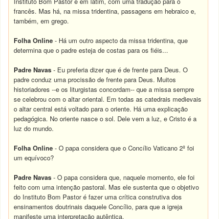
Instituto Bom Pastor é em latim, com uma tradução para o
francês. Mas há, na missa tridentina, passagens em hebraico e,
também, em grego.
Folha Online
- Há um outro aspecto da missa tridentina, que
determina que o padre esteja de costas para os fiéis...
Padre Navas
- Eu preferia dizer que é de frente para Deus. O
padre conduz uma procissão de frente para Deus. Muitos
historiadores --e os liturgistas concordam-- que a missa sempre
se celebrou com o altar oriental. Em todas as catedrais medievais
o altar central está voltado para o oriente. Há uma explicação
pedagógica. No oriente nasce o sol. Dele vem a luz, e Cristo é a
luz do mundo.
Folha Online
- O papa considera que o Concílio Vaticano 2º foi
um equívoco?
Padre Navas
- O papa considera que, naquele momento, ele foi
feito com uma intenção pastoral. Mas ele sustenta que o objetivo
do Instituto Bom Pastor é fazer uma crítica construtiva dos
ensinamentos doutrinais daquele Concílio, para que a igreja
manifeste uma interpretação autêntica.