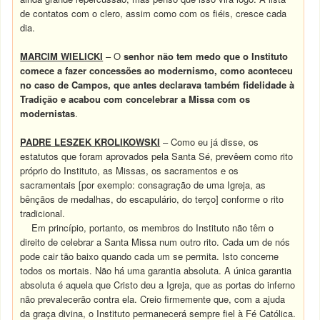
de contatos com o clero, assim como com os fiéis, cresce cada
dia.
MARCIM WIELICKI
– O
senhor não tem medo que o Instituto
comece a fazer concessões ao modernismo, como aconteceu
no caso de Campos, que antes declarava também fidelidade à
Tradição e acabou com concelebrar a Missa com os
modernistas
.
PADRE LESZEK KROLIKOWSKI
– Como eu já disse, os
estatutos que foram aprovados pela Santa Sé, prevêem como rito
próprio do Instituto, as Missas, os sacramentos e os
sacramentais [por exemplo: consagração de uma Igreja, as
bênçãos de medalhas, do escapulário, do terço] conforme o rito
tradicional.
Em princípio, portanto, os membros do Instituto não têm o
direito de celebrar a Santa Missa num outro rito. Cada um de nós
pode cair tão baixo quando cada um se permita. Isto concerne
todos os mortais. Não há uma garantia absoluta. A única garantia
absoluta é aquela que Cristo deu a Igreja, que as portas do inferno
não prevalecerão contra ela. Creio firmemente que, com a ajuda
da graça divina, o Instituto permanecerá sempre fiel à Fé Católica.