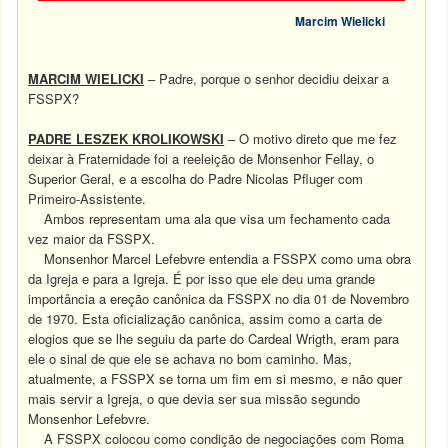
Marcim Wielicki
MARCIM WIELICKI
– Padre, porque o senhor decidiu deixar a
FSSPX?
PADRE LESZEK KROLIKOWSKI
– O motivo direto que me fez
deixar à Fraternidade foi a reeleição de Monsenhor Fellay, o
Superior Geral, e a escolha do Padre Nicolas Pfluger com
Primeiro-Assistente.
Ambos representam uma ala que visa um fechamento cada
vez maior da FSSPX.
Monsenhor Marcel Lefebvre entendia a FSSPX como uma obra
da Igreja e para a Igreja. É por isso que ele deu uma grande
importância a ereção canônica da FSSPX no dia 01 de Novembro
de 1970. Esta oficialização canônica, assim como a carta de
elogios que se lhe seguiu da parte do Cardeal Wrigth, eram para
ele o sinal de que ele se achava no bom caminho. Mas,
atualmente, a FSSPX se torna um fim em si mesmo, e não quer
mais servir a Igreja, o que devia ser sua missão segundo
Monsenhor Lefebvre.
A FSSPX colocou como condição de negociações com Roma