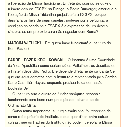
a liberação da Missa Tradicional. Entretanto, quando se ouve o
número dois da FSSPX na França, o Padre Durverger, dizer que a
liberação da Missa Tridentina prejudicaria a FSSPX, porque
desviaria os fiéis de suas capelas, pode-se por a pergunta: a
condição colocado pela FSSPX é a expressão de um desejo
sincero, ou um pretexto para não negociar com Roma?
MARCIM WIELICKI
– Em quem base funcionará o Instituto do
Bom Pastor?
PADRE LESZEK KROLIKOWSKI
– O Instituto é uma Sociedade
de Vida Apostólica como seriam só os Pallotinos, os Jesuítas ou
a Fraternidade São Pedro. Ele depende diretamente da Santa Sé,
que em seus contatos com o Instituto é representada pelo Cardeal
Darío Castrillón Hoyos, enquanto presidente da comissão
Ecclesia Dei.
O Instituto tem o direito de fundar paróquias pessoais,
funcionando com base num princípio semelhante ao do
Ordinariato Militar.
Coisa muito importante: a liturgia tradicional foi reconhecida
como o rito próprio do Instituto, o que quer dizer, entre outras
coisas, que os Padres do Instituto não podem celebrar a Missa