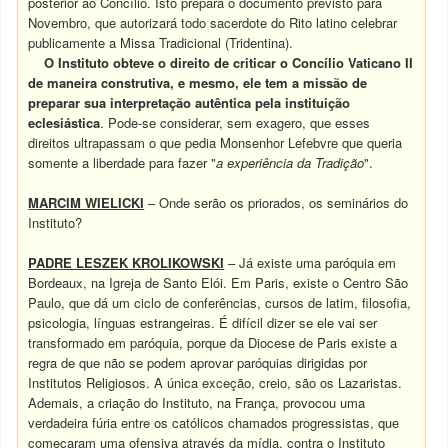
posterior ao Concílio. Isto prepara o documento previsto para
Novembro, que autorizará todo sacerdote do Rito latino celebrar
publicamente a Missa Tradicional (Tridentina).
O Instituto obteve o direito de criticar o Concílio Vaticano II
de maneira construtiva, e mesmo, ele tem a missão de
preparar sua interpretação autêntica pela instituição
eclesiástica
. Pode-se considerar, sem exagero, que esses
direitos ultrapassam o que pedia Monsenhor Lefebvre que queria
somente a liberdade para fazer "
a experiência da Tradição
".
MARCIM WIELICKI
– Onde serão os priorados, os seminários do
Instituto?
PADRE LESZEK KROLIKOWSKI
– Já existe uma paróquia em
Bordeaux, na Igreja de Santo Elói. Em Paris, existe o Centro São
Paulo, que dá um ciclo de conferências, cursos de latim, filosofia,
psicologia, línguas estrangeiras. É difícil dizer se ele vai ser
transformado em paróquia, porque da Diocese de Paris existe a
regra de que não se podem aprovar paróquias dirigidas por
Institutos Religiosos. A única exceção, creio, são os Lazaristas.
Ademais, a criação do Instituto, na França, provocou uma
verdadeira fúria entre os católicos chamados progressistas, que
começaram uma ofensiva através da mídia, contra o Instituto