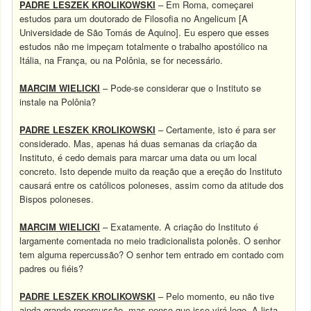
PADRE LESZEK KROLIKOWSKI
– Em Roma, começarei
estudos para um doutorado de Filosofia no Angelicum [A
Universidade de São Tomás de Aquino]. Eu espero que esses
estudos não me impeçam totalmente o trabalho apostólico na
Itália, na França, ou na Polônia, se for necessário.
MARCIM WIELICKI
– Pode-se considerar que o Instituto se
instale na Polônia?
PADRE LESZEK KROLIKOWSKI
– Certamente, isto é para ser
considerado. Mas, apenas há duas semanas da criação da
Instituto, é cedo demais para marcar uma data ou um local
concreto. Isto depende muito da reação que a ereção do Instituto
causará entre os católicos poloneses, assim como da atitude dos
Bispos poloneses.
MARCIM WIELICKI
– Exatamente. A criação do Instituto é
largamente comentada no meio tradicionalista polonês. O senhor
tem alguma repercussão? O senhor tem entrado em contado com
padres ou fiéis?
PADRE LESZEK KROLIKOWSKI
– Pelo momento, eu não tive
ainda grande repercussão, mas penso que isso virá logo. A lista