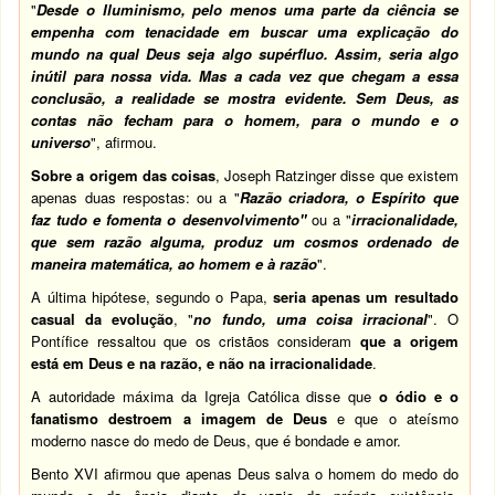
"
Desde o Iluminismo, pelo menos uma parte da ciência se
empenha com tenacidade em buscar uma explicação do
mundo na qual Deus seja algo supérfluo. Assim, seria algo
inútil para nossa vida. Mas a cada vez que chegam a essa
conclusão, a realidade se mostra evidente. Sem Deus, as
contas não fecham para o homem, para o mundo e o
universo
", afirmou.
Sobre a origem das coisas
, Joseph Ratzinger disse que existem
apenas duas respostas: ou a "
Razão criadora, o Espírito que
faz tudo e fomenta o desenvolvimento"
ou a "
irracionalidade,
que sem razão alguma, produz um cosmos ordenado de
maneira matemática, ao homem e à razão
".
A última hipótese, segundo o Papa,
seria apenas um resultado
casual da evolução
, "
no fundo, uma coisa irracional
". O
Pontífice ressaltou que os cristãos consideram
que a origem
está em Deus e na razão, e não na irracionalidade
.
A autoridade máxima da Igreja Católica disse que
o ódio e o
fanatismo destroem a imagem de Deus
e que o ateísmo
moderno nasce do medo de Deus, que é bondade e amor.
Bento XVI afirmou que apenas Deus salva o homem do medo do