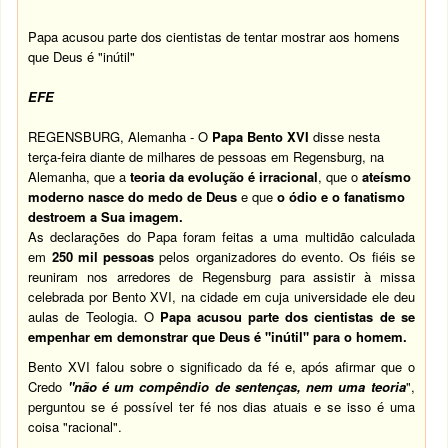
Papa acusou parte dos cientistas de tentar mostrar aos homens
que Deus é "inútil"
EFE
REGENSBURG, Alemanha - O
Papa Bento XVI
disse nesta
terça-feira diante de milhares de pessoas em Regensburg, na
Alemanha, que a
teoria da evolução é irracional
, que o
ateísmo
moderno nasce do medo de Deus
e que
o ódio e o fanatismo
destroem a Sua imagem.
As declarações do Papa foram feitas a uma multidão calculada
em
250 mil pessoas
pelos organizadores do evento. Os fiéis se
reuniram nos arredores de Regensburg para assistir à missa
celebrada por Bento XVI, na cidade em cuja universidade ele deu
aulas de Teologia. O
Papa acusou parte dos cientistas de se
empenhar em demonstrar que Deus é "inútil" para o homem.
Bento XVI falou sobre o significado da fé e, após afirmar que o
Credo
"não é um compêndio de sentenças, nem uma teoria
",
perguntou se é possível ter fé nos dias atuais e se isso é uma
coisa "racional".