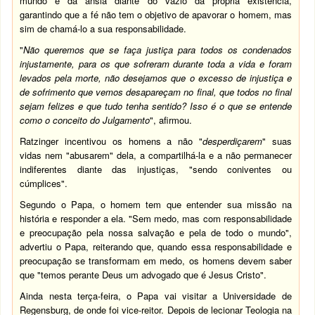
mundo e da ânsia diante do vazio da própria existência,
garantindo que a fé não tem o objetivo de apavorar o homem, mas
sim de chamá-lo a sua responsabilidade.
"
Não queremos que se faça justiça para todos os condenados
injustamente, para os que sofreram durante toda a vida e foram
levados pela morte, não desejamos que o excesso de injustiça e
de sofrimento que vemos desapareçam no final, que todos no final
sejam felizes e que tudo tenha sentido? Isso é o que se entende
como o conceito do Julgamento
", afirmou.
Ratzinger incentivou os homens a não "
desperdiçarem
" suas
vidas nem "abusarem" dela, a compartilhá-la e a não permanecer
indiferentes diante das injustiças, "sendo coniventes ou
cúmplices".
Segundo o Papa, o homem tem que entender sua missão na
história e responder a ela. "Sem medo, mas com responsabilidade
e preocupação pela nossa salvação e pela de todo o mundo",
advertiu o Papa, reiterando que, quando essa responsabilidade e
preocupação se transformam em medo, os homens devem saber
que "temos perante Deus um advogado que é Jesus Cristo".
Ainda nesta terça-feira, o Papa vai visitar a Universidade de
Regensburg, de onde foi vice-reitor. Depois de lecionar Teologia na