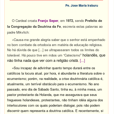
Pe. Jose Maria Iraburu
O Cardeal croata
Franjo Seper
, em
1972,
sendo
Prefeito de
la Congregação da Doutrina da Fe
, escrevia estas palavras ao
padre Mikvlich:
«Causa-me grande alegria saber que o senhor está empenhado
no bom combate da ortodoxia em matéria de educação religiosa.
No há dúvida de que [...] se ultrapassaram todos os limites do
” holandês, que
tolerável. Há pouco tive em mãos um “Catecismo
não tinha nada que ver com a religião cristã
.
[...]
«Sou incapaz de adivinhar quanto tempo durará entre os
católicos la locura atual. por hora, é abundante a literatura sobre o
ecumenismo; porém, na realidade, a crise doutrinnária católica é,
atualmente, um terrível obstáculo para o ecumenismo. No ano
passado, eno dia de Sábado Santo, tinha eu, à minha mesa, um
pastor protestante da Holanda, que me assegurava que seus
fregueses holandeses, protestantes, não tinham idéia alguna dos
interlocutores com os quais poderiam dialogar, pois não podem
discernir quem representa a doutrina católica. E recentemente, si