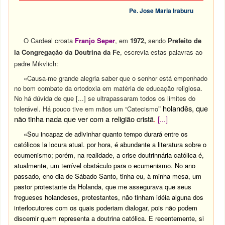
Pe. Jose Maria Iraburu
O Cardeal croata
Franjo Seper
, em
1972,
sendo
Prefeito de
la Congregação da Doutrina da Fe
, escrevia estas palavras ao
padre Mikvlich:
«Causa-me grande alegria saber que o senhor está empenhado
no bom combate da ortodoxia em matéria de educação religiosa.
No há dúvida de que [...] se ultrapassaram todos os limites do
” holandês, que
tolerável. Há pouco tive em mãos um “Catecismo
não tinha nada que ver com a religião cristã
.
[...]
«Sou incapaz de adivinhar quanto tempo durará entre os
católicos la locura atual. por hora, é abundante a literatura sobre o
ecumenismo; porém, na realidade, a crise doutrinnária católica é,
atualmente, um terrível obstáculo para o ecumenismo. No ano
passado, eno dia de Sábado Santo, tinha eu, à minha mesa, um
pastor protestante da Holanda, que me assegurava que seus
fregueses holandeses, protestantes, não tinham idéia alguna dos
interlocutores com os quais poderiam dialogar, pois não podem
discernir quem representa a doutrina católica. E recentemente, si