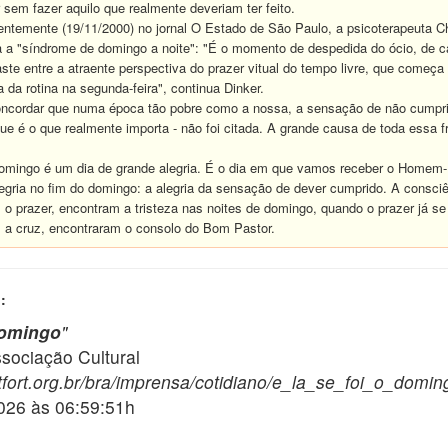
sem fazer aquilo que realmente deveriam ter feito.
entemente (19/11/2000) no jornal O Estado de São Paulo, a psicoterapeuta Ch
 a "síndrome de domingo a noite": "É o momento de despedida do ócio, de cá
aste entre a atraente perspectiva do prazer vitual do tempo livre, que começa
 da rotina na segunda-feira", continua Dinker.
ncordar que numa época tão pobre como a nossa, a sensação de não cumpri
ue é o que realmente importa - não foi citada. A grande causa de toda essa 
 domingo é um dia de grande alegria. É o dia em que vamos receber o Homem-
legria no fim do domingo: a alegria da sensação de dever cumprido. A consciê
o prazer, encontram a tristeza nas noites de domingo, quando o prazer já se f
 a cruz, encontraram o consolo do Bom Pastor.
:
 domingo
"
ciação Cultural
fort.org.br/bra/imprensa/cotidiano/e_la_se_foi_o_domin
2026 às 06:59:51h