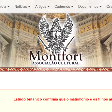
idia
Noticias
Artigos
Cadernos
Documentos
Or
Estudo britânico confirma que o matrimônio e os filhos 