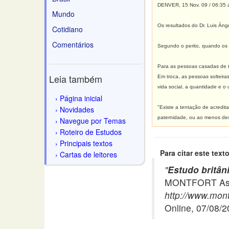
DENVER, 15 Nov. 09 / 06:35 
Mundo
Os resultados do Dr. Luis Áng
Cotidiano
Comentários
Segundo o perito, quando os e
Para as pessoas casadas de t
Leia também
Em troca, as pessoas solteira
vida social, a quantidade e o 
Página inicial
Novidades
"Existe a tentação de acredi
paternidade, ou ao menos des
Navegue por Temas
Roteiro de Estudos
Principais textos
Para citar este texto
Cartas de leitores
"
Estudo britân
MONTFORT Asso
http://www.mont
Online, 07/08/