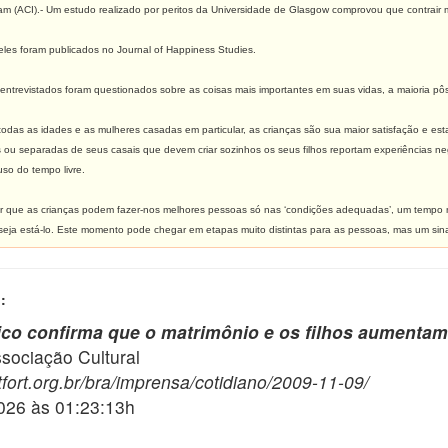
am (ACI)
.- Um estudo realizado por peritos da Universidade de Glasgow comprovou que contrair mat
eles foram publicados no Journal of Happiness Studies.
ntrevistados foram questionados sobre as coisas mais importantes em suas vidas, a maioria pôs a 
odas as idades e as mulheres casadas em particular, as crianças são sua maior satisfação e e
s ou separadas de seus casais que devem criar sozinhos os seus filhos reportam experiências n
uso do tempo livre.
tar que as crianças podem fazer-nos melhores pessoas só nas ‘condições adequadas’, um tempo
eja está-lo. Este momento pode chegar em etapas muito distintas para as pessoas, mas um sin
:
ico confirma que o matrimônio e os filhos aumentam 
ciação Cultural
fort.org.br/bra/imprensa/cotidiano/2009-11-09/
2026 às 01:23:13h