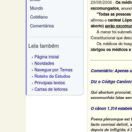
29/08/2006
-
Os médic
Mundo
excomungados
, anunc
"Todas as pessoas que
Cotidiano
afirmou o
cardeal López
Comentários
aborto)
serão excomu
A menor foi submetida 
Constitucional que desc
Os médicos do hospital
Leia também
obrigou os médicos a 
Página inicial
Novidades
Navegue por Temas
Comentário:
Apenas um
Roteiro de Estudos
Diz o Código Canônic
Principais textos
Cartas de leitores
Qui abortum procurat,
excomunhão
latae sen
O cânon 1.314 estabel
Poena plerumque est
facto comissi delicti,
depois de infligida; é