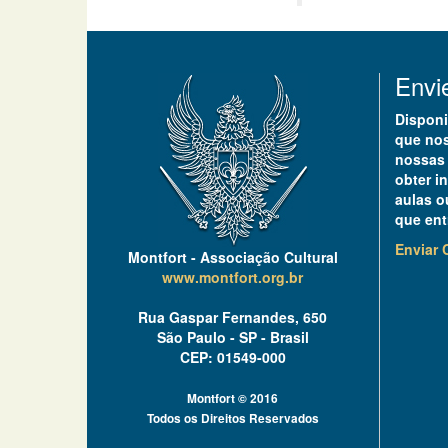
Envi
Disponi
que nos
nossas 
obter i
aulas o
que ent
Enviar 
Montfort - Associação Cultural
www.montfort.org.br
Rua Gaspar Fernandes, 650
São Paulo - SP - Brasil
CEP: 01549-000
Montfort © 2016
Todos os Direitos Reservados