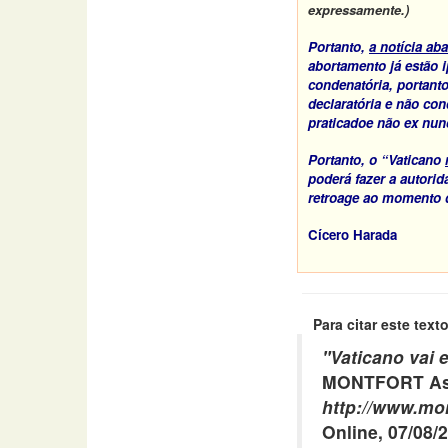
expressamente.)
Portanto,
a notícia aba
abortamento já estão
i
condenatória, portant
declaratória e não con
praticadoe não
ex nun
Portanto, o “Vaticano
poderá fazer a autori
retroage ao momento
Cícero Harada
Para citar este texto
"
Vaticano vai
MONTFORT Ass
http://www.mon
Online, 07/08/