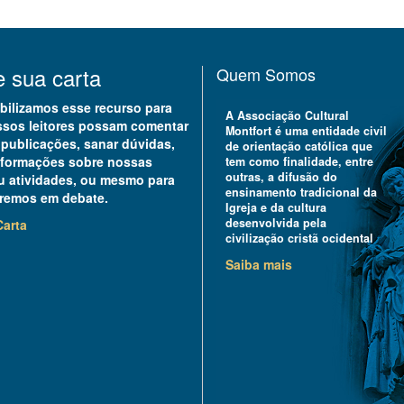
e sua carta
Quem Somos
bilizamos esse recurso para
A Associação Cultural
sos leitores possam comentar
Montfort é uma entidade civil
publicações, sanar dúvidas,
de orientação católica que
nformações sobre nossas
tem como finalidade, entre
outras, a difusão do
u atividades, ou mesmo para
ensinamento tradicional da
remos em debate.
Igreja e da cultura
desenvolvida pela
Carta
civilização cristã ocidental
Saiba mais