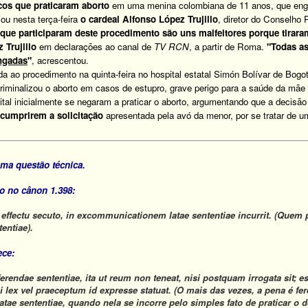
os que praticaram aborto
em uma menina colombiana de 11 anos, que engra
iou nesta terça-feira
o cardeal
Alfonso López Trujillo
, diretor do Conselho 
 participaram deste procedimento são uns malfeitores porque tiraram
 Trujillo
em declarações ao canal de
TV RCN
, a partir de Roma.
"Todas as
ngadas
"
, acrescentou.
ao procedimento na quinta-feira no hospital estatal Simón Bolívar de Bog
riminalizou o aborto em casos de estupro, grave perigo para a saúde da mãe
 inicialmente se negaram a praticar o aborto, argumentando que a decisão
cumprirem a solicitação
apresentada pela avó da menor, por se tratar de u
a questão técnica.
o no cânon 1.398:
 effectu secuto, in excommunicationem
latae sententiae
incurrit. (Quem 
tentiae
).
ece:
ferendae sententiae
, ita ut reum non teneat, nisi postquam irrogata sit; 
 si lex vel praeceptum id expresse statuat. (O mais das vezes, a pena é
fe
latae sententiae
, quando nela se incorre pelo simples fato de praticar o d