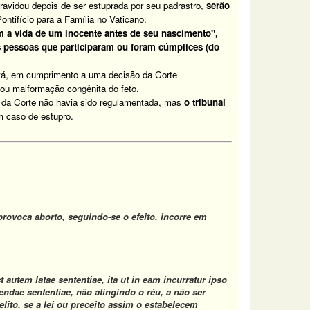
vidou depois de ser estuprada por seu padrastro,
serão
Pontifício para a Família no Vaticano.
 a vida de um inocente antes de seu nascimento",
 pessoas que participaram ou foram cúmplices (do
otá, em cumprimento a uma decisão da Corte
 ou malformação congênita do feto.
 da Corte não havia sido regulamentada, mas
o tribunal
m caso de estupro.
provoca aborto, seguindo-se o efeito, incorre em
est autem
latae sententiae
, ita ut in eam incurratur ipso
rendae sententiae
, não atingindo o réu, a não ser
elito, se a lei ou preceito assim o estabelecem