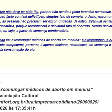
ixo não deve ter sido fiel
, porque não sendo a pena
ferendae sententiae,
pso facto comissi delicti
(pelo simples fato de cometer o delito) excom
o, as pessoas não precisam ser excomungadas. Já estão. Eventual sent
denatória, porque reconhecerá e declarará fato já ocorrido. Sendo declara
c
, ou seja, a partir da sentença condenatória.
não
vai excomungar médicos de aborto em menina”
a excomunhão já o
dade competente, portanto, é apenas declarar, reconhecer, em sentença 
 da consumação do ato.
:
 excomungar médicos de aborto em menina
"
ociação Cultural
tfort.org.br/bra/imprensa/cotidiano/20060829/
2026 às 17:35:41h