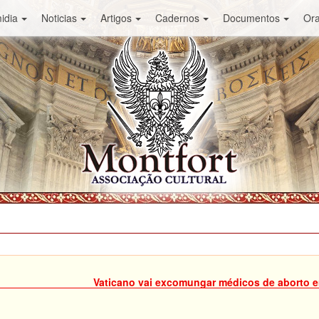
idia
Noticias
Artigos
Cadernos
Documentos
Or
Vaticano vai excomungar médicos de aborto 