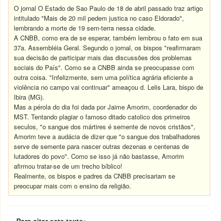
O jornal O Estado de Sao Paulo de 18 de abril passado traz artigo
intitulado "Mais de 20 mil pedem justica no caso Eldorado",
lembrando a morte de 19 sem-terra nessa cidade.
A CNBB, como era de se esperar, também lembrou o fato em sua
37a. Assembléia Geral. Segundo o jornal, os bispos "reafirmaram
sua decisão de participar mais das discussões dos problemas
sociais do País". Como se a CNBB ainda se preocupasse com
outra coisa. "Infelizmente, sem uma política agrária eficiente a
violência no campo vai continuar" ameaçou d. Lelis Lara, bispo de
Ibira (MG).
Mas a pérola do dia foi dada por Jaime Amorim, coordenador do
MST. Tentando plagiar o famoso ditado catolico dos primeiros
seculos, "o sangue dos mártires é semente de novos cristãos",
Amorim teve a audácia de dizer que "o sangue dos trabalhadores
serve de semente para nascer outras dezenas e centenas de
lutadores do povo". Como se isso já não bastasse, Amorim
afirmou tratar-se de um trecho bíblico!
Realmente, os bispos e padres da CNBB precisariam se
preocupar mais com o ensino da religião.