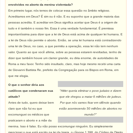
envolvidos no aborto da menina violentada?
Em primeiro lugar, nós temos de colocar essa questão no âmbito religioso.
Acreditamos em Deus? É sim ou é não. E eu suponho que a grande maioria das
pessoas acredita. E acreditar em Deus significa aceitar que Deus é a origem de
tudo e é também o nosso fim. Essa é uma verdade fundamental. É premissa
importantíssima para dizer que a lei de Deus está acima de qualquer lei humana. E
a lei de Deus não permite o aborto. Então, se uma lei humana está contradizendo
uma lei de Deus, no caso, a que permitiu a operação, essa lei não tem nenhum
valor. Quanto ao que você afirma, sobre as pessoas estarem revoltadas, tenho de
dizer que também houve um clamor grande, eu diria enorme, de autoridades de
Roma a meu favor. Tenho sido insultado, claro, mas hoje mesmo recebi uma carta
de Giovanni Battista Re, prefeito da Congregação para os Bispos em Roma, em
que me elogia.
O que o senhor diria aos
católicos que condenaram sua
"Hitler queria eliminar o povo judaico e dizem
atitude?
que ele chegou a matar 6 milhões de judeus.
Antes de tudo, quero deixar bem
Por que nós vamos ficar em silêncio quando
claro que não fui eu que
estão acontecendo 50 milhões de abortos no
excomunguei os médicos que
mundo?"
praticaram o aborto e a mãe da
menina. Isso é falso. Eu não posso excomungar ninguém. Eu simplesmente
mencionei o que está escrito na lei da Igreja, o cânone 1 398, do Código de Direito