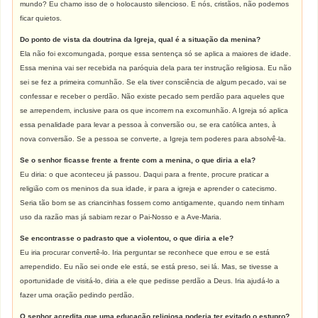
mundo? Eu chamo isso de o holocausto silencioso. E nós, cristãos, não podemos
ficar quietos.
Do ponto de vista da doutrina da Igreja, qual é a situação da menina?
Ela não foi excomungada, porque essa sentença só se aplica a maiores de idade.
Essa menina vai ser recebida na paróquia dela para ter instrução religiosa. Eu não
sei se fez a primeira comunhão. Se ela tiver consciência de algum pecado, vai se
confessar e receber o perdão. Não existe pecado sem perdão para aqueles que
se arrependem, inclusive para os que incorrem na excomunhão. A Igreja só aplica
essa penalidade para levar a pessoa à conversão ou, se era católica antes, à
nova conversão. Se a pessoa se converte, a Igreja tem poderes para absolvê-la.
Se o senhor ficasse frente a frente com a menina, o que diria a ela?
Eu diria: o que aconteceu já passou. Daqui para a frente, procure praticar a
religião com os meninos da sua idade, ir para a igreja e aprender o catecismo.
Seria tão bom se as criancinhas fossem como antigamente, quando nem tinham
uso da razão mas já sabiam rezar o Pai-Nosso e a Ave-Maria.
Se encontrasse o padrasto que a violentou, o que diria a ele?
Eu iria procurar convertê-lo. Iria perguntar se reconhece que errou e se está
arrependido. Eu não sei onde ele está, se está preso, sei lá. Mas, se tivesse a
oportunidade de visitá-lo, diria a ele que pedisse perdão a Deus. Iria ajudá-lo a
fazer uma oração pedindo perdão.
O senhor acredita que uma educação religiosa poderia ter evitado o estupro?