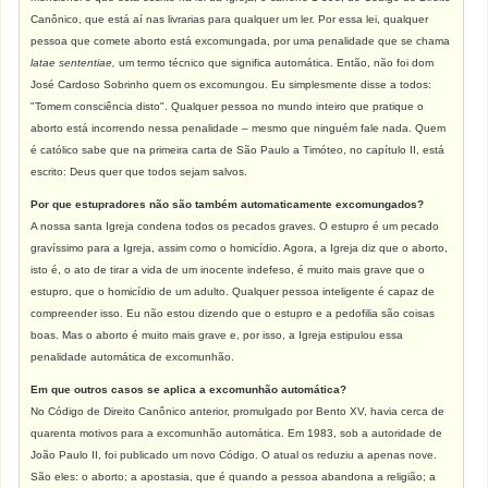
Canônico, que está aí nas livrarias para qualquer um ler. Por essa lei, qualquer
pessoa que comete aborto está excomungada, por uma penalidade que se chama
latae sententiae,
um termo técnico que significa automática. Então, não foi dom
José Cardoso Sobrinho quem os excomungou. Eu simplesmente disse a todos:
"Tomem consciência disto". Qualquer pessoa no mundo inteiro que pratique o
aborto está incorrendo nessa penalidade – mesmo que ninguém fale nada. Quem
é católico sabe que na primeira carta de São Paulo a Timóteo, no capítulo II, está
escrito: Deus quer que todos sejam salvos.
Por que estupradores não são também automaticamente excomungados?
A nossa santa Igreja condena todos os pecados graves. O estupro é um pecado
gravíssimo para a Igreja, assim como o homicídio. Agora, a Igreja diz que o aborto,
isto é, o ato de tirar a vida de um inocente indefeso, é muito mais grave que o
estupro, que o homicídio de um adulto. Qualquer pessoa inteligente é capaz de
compreender isso. Eu não estou dizendo que o estupro e a pedofilia são coisas
boas. Mas o aborto é muito mais grave e, por isso, a Igreja estipulou essa
penalidade automática de excomunhão.
Em que outros casos se aplica a excomunhão automática?
No Código de Direito Canônico anterior, promulgado por Bento XV, havia cerca de
quarenta motivos para a excomunhão automática. Em 1983, sob a autoridade de
João Paulo II, foi publicado um novo Código. O atual os reduziu a apenas nove.
São eles: o aborto; a apostasia, que é quando a pessoa abandona a religião; a