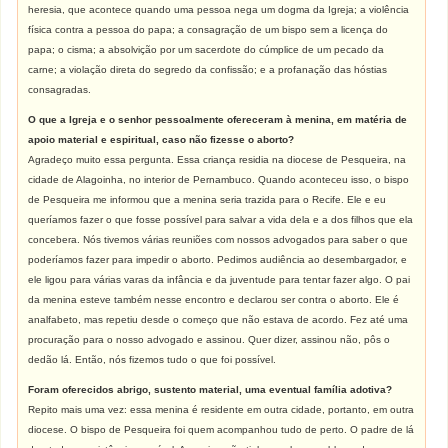
heresia, que acontece quando uma pessoa nega um dogma da Igreja; a violência
física contra a pessoa do papa; a consagração de um bispo sem a licença do
papa; o cisma; a absolvição por um sacerdote do cúmplice de um pecado da
carne; a violação direta do segredo da confissão; e a profanação das hóstias
consagradas.
O que a Igreja e o senhor pessoalmente ofereceram à menina, em matéria de
apoio material e espiritual, caso não fizesse o aborto?
Agradeço muito essa pergunta. Essa criança residia na diocese de Pesqueira, na
cidade de Alagoinha, no interior de Pernambuco. Quando aconteceu isso, o bispo
de Pesqueira me informou que a menina seria trazida para o Recife. Ele e eu
queríamos fazer o que fosse possível para salvar a vida dela e a dos filhos que ela
concebera. Nós tivemos várias reuniões com nossos advogados para saber o que
poderíamos fazer para impedir o aborto. Pedimos audiência ao desembargador, e
ele ligou para várias varas da infância e da juventude para tentar fazer algo. O pai
da menina esteve também nesse encontro e declarou ser contra o aborto. Ele é
analfabeto, mas repetiu desde o começo que não estava de acordo. Fez até uma
procuração para o nosso advogado e assinou. Quer dizer, assinou não, pôs o
dedão lá. Então, nós fizemos tudo o que foi possível.
Foram oferecidos abrigo, sustento material, uma eventual família adotiva?
Repito mais uma vez: essa menina é residente em outra cidade, portanto, em outra
diocese. O bispo de Pesqueira foi quem acompanhou tudo de perto. O padre de lá