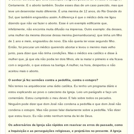
Certamente. E o aborto também. Soube esses dias de um caso parecido, mas que
teve um desenrolar muito diferente. É uma menina de 12 anos, do Rio Grande do
Sul, que também engravidou assim. A diferença é que o médico dela me ligou
dizendo que não vai fazer o aborto. Esse é um exemplo edificante que,
infelizmente, não encontra muita difusão na imprensa. Outro exemplo: dia desses,
uma mulher da mesma diocese dessa menina
(pernambucana),
que tinha um filho
de 1 ano e meio, engravidou de novo. Ela não queria ter esse segundo filho.
Então, foi procurar um médico querendo abortar e levou o menino mais velho
junto, para dizer que não tinha condições. Mas o médico era católico e disse à
mulher que, já que ela não podia ter dois filhos, ele ia matar o primeiro e ela ficava
com o segundo, o que estava na barriga. A mulher, na hora, despertou e não
aceitou mais o aborto.
O senhor já fez sermões contra a pedofilia, contra o estupro?
Nós temos na arquidiocese uma rádio católica. Eu tenho um programa diário e
estou explicando ao povo o catecismo da Igreja. Leio um parágrafo e faço um
comentário. Estou cumprindo o meu dever. E falo sobre todos os pecados.
Ninguém pode dizer que dom José não condena a pedofilia e que dom José não
condena o estupro. Mas não posso falar diariamente sobre a pedofilia. Vão dizer
que estou louco. Eu não omito nenhum tema da lei de Deus.
Os adversários da Igreja são rápidos em reavivar os erros do passado, como
a Inquisição e as perseguições religiosas, e projetá-los no presente. A Igreja