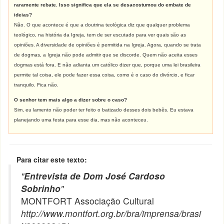
raramente rebate. Isso significa que ela se desacostumou do embate de
ideias?
Não. O que acontece é que a doutrina teológica diz que qualquer problema
teológico, na história da Igreja, tem de ser escutado para ver quais são as
opiniões. A diversidade de opiniões é permitida na Igreja. Agora, quando se trata
de dogmas, a Igreja não pode admitir que se discorde. Quem não aceita esses
dogmas está fora. E não adianta um católico dizer que, porque uma lei brasileira
permite tal coisa, ele pode fazer essa coisa, como é o caso do divórcio, e ficar
tranquilo. Fica não.
O senhor tem mais algo a dizer sobre o caso?
Sim, eu lamento não poder ter feito o batizado desses dois bebês. Eu estava
planejando uma festa para esse dia, mas não aconteceu.
Para citar este texto:
"
Entrevista de Dom José Cardoso
Sobrinho
"
MONTFORT Associação Cultural
http://www.montfort.org.br/bra/imprensa/brasi