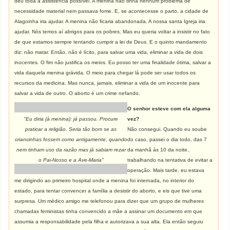
deu toda a assistência possível. A menina não tinha nenhum problema de
necessidade material nem passava fome. E, se acontecesse o parto, a cidade de
Alagoinha iria ajudar. A menina não ficaria abandonada. A nossa santa Igreja iria
ajudar. Nós temos aí abrigos para os pobres. Mas eu queria voltar a insistir no fato
de que estamos sempre tentando cumprir a lei de Deus. E o quinto mandamento
diz: não matar. Então, não é lícito, para salvar uma vida, eliminar a vida de dois
inocentes. O fim não justifica os meios. Eu posso ter uma finalidade ótima, salvar a
vida daquela menina grávida. O meio para chegar lá pode ser usar todos os
recursos da medicina. Mas nunca, jamais, eliminar a vida de um inocente para
salvar a vida de outro. O aborto é um crime nefando.
O senhor esteve com ela alguma
"Eu diria (à menina): já passou. Procure
vez?
praticar a religião. Seria tão bom se as
Não consegui. Quando eu soube
criancinhas fossem como antigamente, quando
do caso, passei o dia todo, das 7
nem tinham uso da razão mas já sabiam rezar
da manhã às 10 da noite,
o Pai-Nosso e a Ave-Maria"
trabalhando na tentativa de evitar a
operação. Mais tarde, eu estava
me dirigindo ao primeiro hospital onde a menina foi internada, no interior do
estado, para tentar convencer a família a desistir do aborto, e eis que tive uma
surpresa. Um médico amigo me telefonou para dizer que um grupo de mulheres
chamadas feministas tinha convencido a mãe a assinar um documento em que
assumia a responsabilidade pela filha e autorizava a sua alta. Ela então seguiu