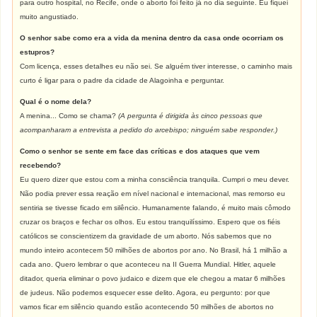
para outro hospital, no Recife, onde o aborto foi feito já no dia seguinte. Eu fiquei
muito angustiado.
O senhor sabe como era a vida da menina dentro da casa onde ocorriam os
estupros?
Com licença, esses detalhes eu não sei. Se alguém tiver interesse, o caminho mais
curto é ligar para o padre da cidade de Alagoinha e perguntar.
Qual é o nome dela?
A menina... Como se chama?
(A pergunta é dirigida às cinco pessoas que
acompanharam a entrevista a pedido do arcebispo; ninguém sabe responder.)
Como o senhor se sente em face das críticas e dos ataques que vem
recebendo?
Eu quero dizer que estou com a minha consciência tranquila. Cumpri o meu dever.
Não podia prever essa reação em nível nacional e internacional, mas remorso eu
sentiria se tivesse ficado em silêncio. Humanamente falando, é muito mais cômodo
cruzar os braços e fechar os olhos. Eu estou tranquilíssimo. Espero que os fiéis
católicos se conscientizem da gravidade de um aborto. Nós sabemos que no
mundo inteiro acontecem 50 milhões de abortos por ano. No Brasil, há 1 milhão a
cada ano. Quero lembrar o que aconteceu na II Guerra Mundial. Hitler, aquele
ditador, queria eliminar o povo judaico e dizem que ele chegou a matar 6 milhões
de judeus. Não podemos esquecer esse delito. Agora, eu pergunto: por que
vamos ficar em silêncio quando estão acontecendo 50 milhões de abortos no