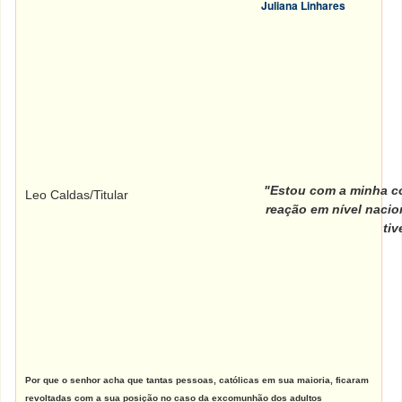
Juliana Linhares
"Estou com a minha co
Leo Caldas/Titular
reação em nível nacion
tiv
Por que o senhor acha que tantas pessoas, católicas em sua maioria, ficaram
revoltadas com a sua posição no caso da excomunhão dos adultos