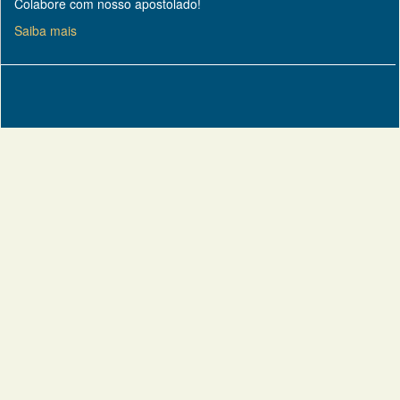
Colabore com nosso apostolado!
Saiba mais