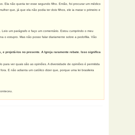
o. Ela não queria ter esse segundo filho. Então, foi procurar um médico
her que, já que ela não podia ter dois filhos, ele ia matar o primeiro e
a. Leio um parágrafo e faço um comentário. Estou cumprindo o meu
 o estupro. Mas não posso falar diariamente sobre a pedofilia. Vão
e projetá-los no presente. A Igreja raramente rebate. Isso significa
o para ver quais são as opiniões. A diversidade de opiniões é permitida
ra. E não adianta um católico dizer que, porque uma lei brasileira
conteceu.