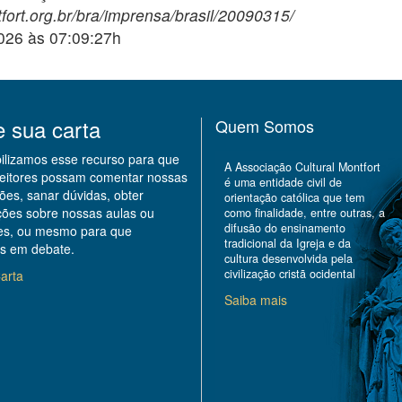
fort.org.br/bra/imprensa/brasil/20090315/
2026 às 07:09:27h
e sua carta
Quem Somos
bilizamos esse recurso para que
A Associação Cultural Montfort
leitores possam comentar nossas
é uma entidade civil de
ões, sanar dúvidas, obter
orientação católica que tem
ções sobre nossas aulas ou
como finalidade, entre outras, a
difusão do ensinamento
des, ou mesmo para que
tradicional da Igreja e da
s em debate.
cultura desenvolvida pela
civilização cristã ocidental
arta
Saiba mais