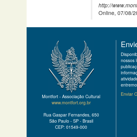
http://www.mont
Online, 07/08/
Envi
Disponi
nossos 
publicaç
informa
ativida
entremo
Enviar C
Montfort - Associação Cultural
www.montfort.org.br
Rua Gaspar Fernandes, 650
São Paulo - SP - Brasil
CEP: 01549-000