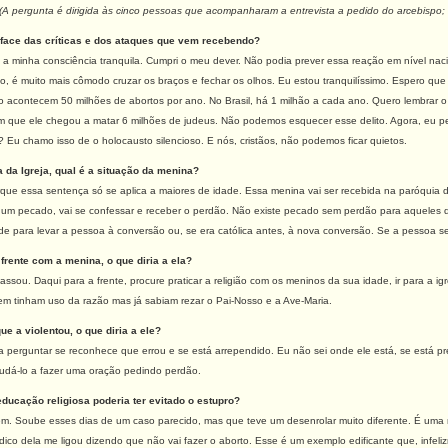
(A pergunta é dirigida às cinco pessoas que acompanharam a entrevista a pedido do arcebispo;
face das críticas e dos ataques que vem recebendo?
a minha consciência tranquila. Cumpri o meu dever. Não podia prever essa reação em nível nacio
, é muito mais cômodo cruzar os braços e fechar os olhos. Eu estou tranquilíssimo. Espero que 
acontecem 50 milhões de abortos por ano. No Brasil, há 1 milhão a cada ano. Quero lembrar o qu
zem que ele chegou a matar 6 milhões de judeus. Não podemos esquecer esse delito. Agora, eu 
Eu chamo isso de o holocausto silencioso. E nós, cristãos, não podemos ficar quietos.
a da Igreja, qual é a situação da menina?
ue essa sentença só se aplica a maiores de idade. Essa menina vai ser recebida na paróquia del
algum pecado, vai se confessar e receber o perdão. Não existe pecado sem perdão para aqueles
ade para levar a pessoa à conversão ou, se era católica antes, à nova conversão. Se a pessoa se
 frente com a menina, o que diria a ela?
assou. Daqui para a frente, procure praticar a religião com os meninos da sua idade, ir para a i
 tinham uso da razão mas já sabiam rezar o Pai-Nosso e a Ave-Maria.
e a violentou, o que diria a ele?
Iria perguntar se reconhece que errou e se está arrependido. Eu não sei onde ele está, se está pres
judá-lo a fazer uma oração pedindo perdão.
ducação religiosa poderia ter evitado o estupro?
m. Soube esses dias de um caso parecido, mas que teve um desenrolar muito diferente. É um
dico dela me ligou dizendo que não vai fazer o aborto. Esse é um exemplo edificante que, infel