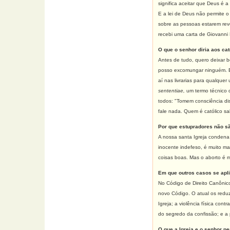
significa aceitar que Deus é 
E a lei de Deus não permite o
sobre as pessoas estarem rev
recebi uma carta de Giovanni
O que o senhor diria aos ca
Antes de tudo, quero deixar 
posso excomungar ninguém. Eu
aí nas livrarias para qualqu
sententiae,
um termo técnico 
todos: "Tomem consciência di
fale nada. Quem é católico sa
Por que estupradores não 
A nossa santa Igreja condena 
inocente indefeso, é muito ma
coisas boas. Mas o aborto é m
Em que outros casos se apl
No Código de Direito Canônic
novo Código. O atual os redu
Igreja; a violência física co
do segredo da confissão; e a
O que a Igreja e o senhor p