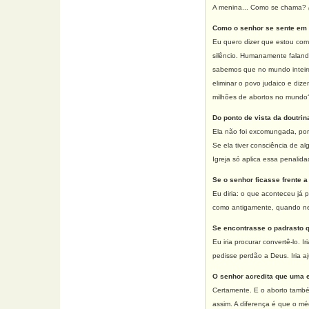
A menina... Como se chama?
Como o senhor se sente em 
Eu quero dizer que estou com 
silêncio. Humanamente falando
sabemos que no mundo inteiro 
eliminar o povo judaico e di
milhões de abortos no mundo? 
Do ponto de vista da doutrin
Ela não foi excomungada, porq
Se ela tiver consciência de 
Igreja só aplica essa penalid
Se o senhor ficasse frente a
Eu diria: o que aconteceu já p
como antigamente, quando nem
Se encontrasse o padrasto qu
Eu iria procurar convertê-lo. 
pedisse perdão a Deus. Iria a
O senhor acredita que uma e
Certamente. E o aborto també
assim. A diferença é que o mé