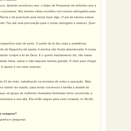
mbuco. Quando aconteceu isso, o bispo de Pesqueira me informou que a
 ela concebera. Nós tivemos várias reuniões com nossos advogados para
fância e da juventude para tentar fazer algo. O pai da menina esteve
ordo. Fez até uma procuração para o nosso advogado e assinou. Quer
companhou tudo de perto. O padre de lá deu toda a assistência
e de Alagoinha iria ajudar. A menina não ficaria abandonada. A nossa
entando cumprir a lei de Deus. E o quinto mandamento diz: não matar.
nalidade ótima, salvar a vida daquela menina grávida. O meio para chegar
o. O aborto é um crime nefando.
 10 da noite, trabalhando na tentativa de evitar a operação. Mais
no interior do estado, para tentar convencer a família a desistir do
r que um grupo de mulheres chamadas feministas tinha convencido a
orizava a sua alta. Ela então seguiu para outro hospital, no Recife,
s estupros?
goinha e perguntar.