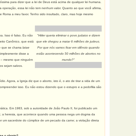
íssima para dizer que a lei de Deus está acima de qualquer lei humana.
 a operação, essa lei não tem nenhum valor. Quanto ao que você afirma,
e Roma a meu favor. Tenho sido insultado, claro, mas hoje mesmo
a. Isso é falso. Eu não
"Hitler queria eliminar o povo judaico e dizem
eito Canônico, que está
que ele chegou a matar 6 milhões de judeus.
ade que se chama
latae
Por que nós vamos ficar em silêncio quando
simplesmente disse a
estão acontecendo 50 milhões de abortos no
de – mesmo que ninguém
mundo?"
os sejam salvos.
 Agora, a Igreja diz que o aborto, isto é, o ato de tirar a vida de um
compreender isso. Eu não estou dizendo que o estupro e a pedofilia são
tica. Em 1983, sob a autoridade de João Paulo II, foi publicado um
ião; a heresia, que acontece quando uma pessoa nega um dogma da
por um sacerdote do cúmplice de um pecado da carne; a violação direta
se o aborto?