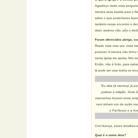
Agradeço muito essa pergunta
menina seria trazida para o R
saber o que poderíamos fazer 
também nesse encontro e decl
dizer, assinou não, pôs o dedã
Foram oferecidos abrigo, sus
Repito mais uma vez: essa me
possível. A menina não tinha
santa Igreja iria ajudar. Nós 
Então, não é lícito, para salv
lá pode ser usar todos os rec
"Eu diria (à menina): já p
praticar a religião. Seria
criancinhas fossem como ant
nem tinham uso da razão mas
o Pai-Nosso e a Ave
Com licença, esses detalhes e
Qual é o nome dela?