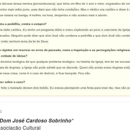
a diocese dessa menina
(pernambucana),
que tinha um filho de 1 ano e meio, engravidou de nov
ino mais velho junto, para dizer que não tinha condições. Mas o médico era católico e disse à mul
ue estava na barriga. A mulher, na hora, despertou e não aceitou mais o aborto.
ra a pedofilia, contra o estupro?
a rádio católica. Eu tenho um programa diário e estou explicando ao povo o catecismo da Igrej
 pecados. Ninguém pode dizer que dom José não condena a pedofilia e que dom José não condena
o omito nenhum tema da lei de Deus.
 rápidos em reavivar os erros do passado, como a Inquisição e as perseguições religiosas, 
 embate de ideias?
outrina teológica diz que qualquer problema teológico, na história da Igreja, tem de ser escutad
rata de dogmas, a Igreja não pode admitir que se discorde. Quem não aceita esses dogmas está fo
er essa coisa, como é o caso do divórcio, e ficar tranquilo. Fica não.
zer sobre o caso?
r feito o batizado desses dois bebês. Eu estava planejando uma festa para esse dia, mas não a
:
e Dom José Cardoso Sobrinho
"
ciação Cultural