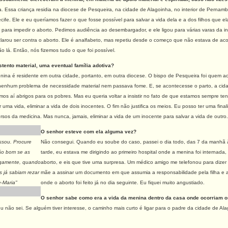
. Essa criança residia na diocese de Pesqueira, na cidade de Alagoinha, no interior de Perna
ecife. Ele e eu queríamos fazer o que fosse possível para salvar a vida dela e a dos filhos que
para impedir o aborto. Pedimos audiência ao desembargador, e ele ligou para várias varas da in
arou ser contra o aborto. Ele é analfabeto, mas repetiu desde o começo que não estava de ac
o lá. Então, nós fizemos tudo o que foi possível.
tento material, uma eventual família adotiva?
nina é residente em outra cidade, portanto, em outra diocese. O bispo de Pesqueira foi quem a
 nenhum problema de necessidade material nem passava fome. E, se acontecesse o parto, a cidad
temos aí abrigos para os pobres. Mas eu queria voltar a insistir no fato de que estamos sempre t
ar uma vida, eliminar a vida de dois inocentes. O fim não justifica os meios. Eu posso ter uma fi
ursos da medicina. Mas nunca, jamais, eliminar a vida de um inocente para salvar a vida de outr
O senhor esteve com ela alguma vez?
assou. Procure
Não consegui. Quando eu soube do caso, passei o dia todo, das 7 da manhã às
 tão bom se as
tarde, eu estava me dirigindo ao primeiro hospital onde a menina foi internada, 
igamente, quando
aborto, e eis que tive uma surpresa. Um médico amigo me telefonou para dize
 já sabiam rezar
mãe a assinar um documento em que assumia a responsabilidade pela filha e aut
-Maria"
onde o aborto foi feito já no dia seguinte. Eu fiquei muito angustiado.
O senhor sabe como era a vida da menina dentro da casa onde ocorriam o
u não sei. Se alguém tiver interesse, o caminho mais curto é ligar para o padre da cidade de Ala