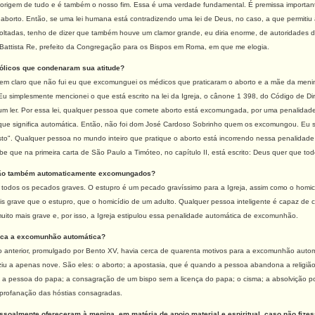
a origem de tudo e é também o nosso fim. Essa é uma verdade fundamental. É premissa important
 aborto. Então, se uma lei humana está contradizendo uma lei de Deus, no caso, a que permitiu
oltadas, tenho de dizer que também houve um clamor grande, eu diria enorme, de autoridades d
 Battista Re, prefeito da Congregação para os Bispos em Roma, em que me elogia.
tólicos que condenaram sua atitude?
bem claro que não fui eu que excomunguei os médicos que praticaram o aborto e a mãe da menin
 simplesmente mencionei o que está escrito na lei da Igreja, o cânone 1 398, do Código de Dir
er um ler. Por essa lei, qualquer pessoa que comete aborto está excomungada, por uma penalid
que significa automática. Então, não foi dom José Cardoso Sobrinho quem os excomungou. Eu 
sto". Qualquer pessoa no mundo inteiro que pratique o aborto está incorrendo nessa penalida
be que na primeira carta de São Paulo a Timóteo, no capítulo II, está escrito: Deus quer que tod
são também automaticamente excomungados?
todos os pecados graves. O estupro é um pecado gravíssimo para a Igreja, assim como o homicídio.
is grave que o estupro, que o homicídio de um adulto. Qualquer pessoa inteligente é capaz de 
uito mais grave e, por isso, a Igreja estipulou essa penalidade automática de excomunhão.
ica a excomunhão automática?
o anterior, promulgado por Bento XV, havia cerca de quarenta motivos para a excomunhão automá
ziu a apenas nove. São eles: o aborto; a apostasia, que é quando a pessoa abandona a relig
ntra a pessoa do papa; a consagração de um bispo sem a licença do papa; o cisma; a absolvição 
 profanação das hóstias consagradas.
essoalmente ofereceram à menina, em matéria de apoio material e espiritual, caso não fizes