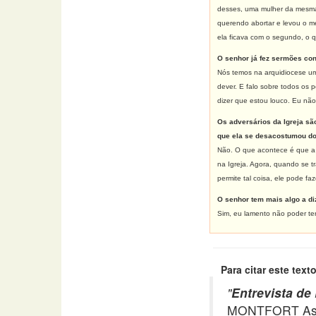
desses, uma mulher da mesm
querendo abortar e levou o men
ela ficava com o segundo, o q
O senhor já fez sermões cont
Nós temos na arquidiocese um
dever. E falo sobre todos os
dizer que estou louco. Eu nã
Os adversários da Igreja são
que ela se desacostumou do
Não. O que acontece é que a d
na Igreja. Agora, quando se t
permite tal coisa, ele pode faz
O senhor tem mais algo a di
Sim, eu lamento não poder te
Para citar este texto
"
Entrevista d
MONTFORT Asso