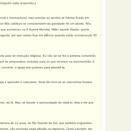
 ninguém sabe responder.)
nal e internacional, mas remorso eu sentiria se tivesse ficado em
os fiéis católicos se conscientizem da gravidade de um aborto. Nós
e aconteceu na II Guerra Mundial. Hitler, aquele ditador, queria
pergunto: por que vamos ficar em silêncio quando estão acontecendo 50
a para ter instrução religiosa. Eu não sei se fez a primeira comunhão.
 que se arrependem, inclusive para os que incorrem na excomunhão. A
 converte, a Igreja tem poderes para absolvê-la.
greja e aprender o catecismo. Seria tão bom se as criancinhas fossem
o, sei lá. Mas, se tivesse a oportunidade de visitá-lo, diria a ele que
a menina de 12 anos, do Rio Grande do Sul, que também engravidou
izmente, não encontra muita difusão na imprensa. Outro exemplo: dia