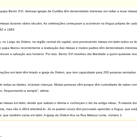
 papa Bento XVI, diversas igrejas de Curitiba têm demonstrado interesse em voltar a rezar missas
as missas durante vários séculos. As celebrações começaram a acontecer na língua própria de cada 
962 e 1965.
, no Largo da Ordem, na região central da capital, vem promovendo missas em latim todos os do
o papa liberou recentemente a realização das missas e muitos padres têm demonstrado interesse
trouxe a salvação aos homens. Por isso, Bento XVI resolveu dar liberdade a quem quisesse rezá
ações em latim têm lotado a igreja da Ordem, que tem capacidade para 200 pessoas sentadas. O
e todas as idades, inclusive crianças. Muitas pessoas vêm porque têm curiosidade de saber com
o, frequentando-a sempre”, afirma.
r missas em latim, desde que saibam o idioma e conheçam o rito da antiga missa. “A maioria dos
ma, mas não é difícil relembrá-lo. Já os padres novos têm procurado aprender a língua, que está
al, que também canta em latim. A igreja da Ordem fica na Rua Mateus Leme, número 1.
: