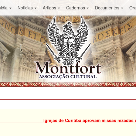
idia
Noticias
Artigos
Cadernos
Documentos
Or
Igrejas de Curitiba aprovam missas rezadas 