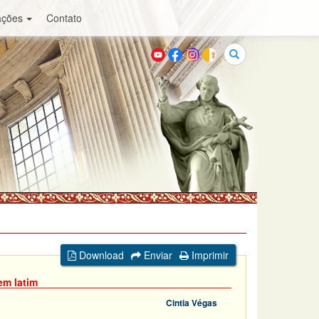
ações
Contato
Buscar
Download
Enviar
Imprimir
em latim
Cintia Végas