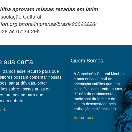
ritiba aprovam missas rezadas em latim
"
ciação Cultural
fort.org.br/bra/imprensa/brasil/20090228/
2026 às 07:34:29h
e sua carta
Quem Somos
bilizamos esse recurso para que
A Associação Cultural Montfort
leitores possam comentar nossas
é uma entidade civil de
ões, sanar dúvidas, obter
orientação católica que tem
ções sobre nossas aulas ou
como finalidade, entre outras, a
difusão do ensinamento
des, ou mesmo para que
tradicional da Igreja e da
s em debate.
cultura desenvolvida pela
civilização cristã ocidental
arta
Saiba mais