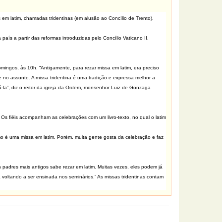
 em latim, chamadas tridentinas (em alusão ao Concílio de Trento).
país a partir das reformas introduzidas pelo Concílio Vaticano II,
mingos, às 10h. “Antigamente, para rezar missa em latim, era preciso
 no assunto. A missa tridentina é uma tradição e expressa melhor a
-la”, diz o reitor da igreja da Ordem, monsenhor Luiz de Gonzaga
s fiéis acompanham as celebrações com um livro-texto, no qual o latim
o é uma missa em latim. Porém, muita gente gosta da celebração e faz
 padres mais antigos sabe rezar em latim. Muitas vezes, eles podem já
 voltando a ser ensinada nos seminários.” As missas tridentinas contam