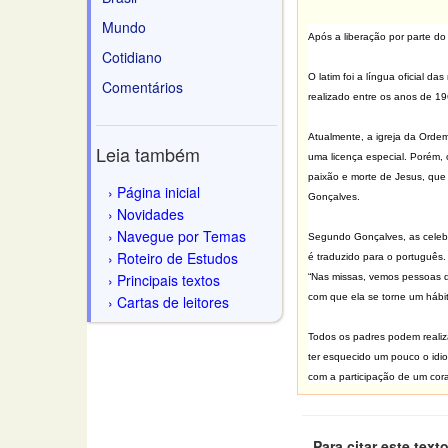
Mundo
Após a liberação por parte do
Cotidiano
O latim foi a língua oficial d
Comentários
realizado entre os anos de 1
Atualmente, a igreja da Ordem
Leia também
uma licença especial. Porém, 
paixão e morte de Jesus, que 
Página inicial
Gonçalves.
Novidades
Navegue por Temas
Segundo Gonçalves, as celebr
Roteiro de Estudos
é traduzido para o português.
Principais textos
“Nas missas, vemos pessoas d
com que ela se torne um hábit
Cartas de leitores
Todos os padres podem realiza
ter esquecido um pouco o idio
com a participação de um cor
Para citar este texto