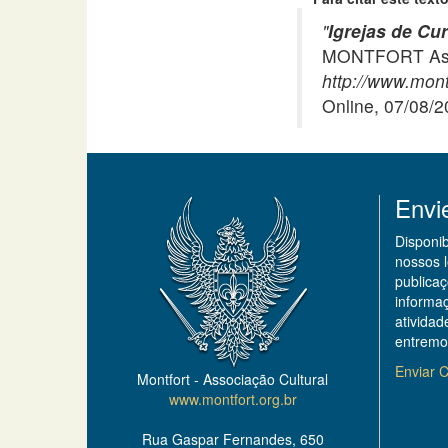
"
Igrejas de Cu
MONTFORT Asso
http://www.mont
Online, 07/08/
Envi
Disponi
nossos 
publicaç
informa
ativida
entremo
Enviar C
Montfort - Associação Cultural
www.montfort.org.br
Rua Gaspar Fernandes, 650