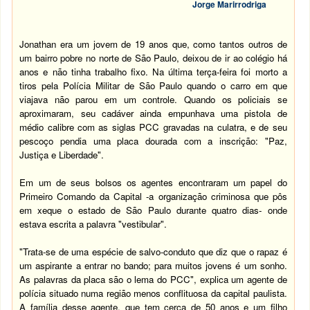
Jorge Marirrodriga
Jonathan era um jovem de 19 anos que, como tantos outros de
um bairro pobre no norte de São Paulo, deixou de ir ao colégio há
anos e não tinha trabalho fixo. Na última terça-feira foi morto a
tiros pela Polícia Militar de São Paulo quando o carro em que
viajava não parou em um controle. Quando os policiais se
aproximaram, seu cadáver ainda empunhava uma pistola de
médio calibre com as siglas PCC gravadas na culatra, e de seu
pescoço pendia uma placa dourada com a inscrição: "Paz,
Justiça e Liberdade".
Em um de seus bolsos os agentes encontraram um papel do
Primeiro Comando da Capital -a organização criminosa que pôs
em xeque o estado de São Paulo durante quatro dias- onde
estava escrita a palavra "vestibular".
"Trata-se de uma espécie de salvo-conduto que diz que o rapaz é
um aspirante a entrar no bando; para muitos jovens é um sonho.
As palavras da placa são o lema do PCC", explica um agente de
polícia situado numa região menos conflituosa da capital paulista.
A família desse agente, que tem cerca de 50 anos e um filho