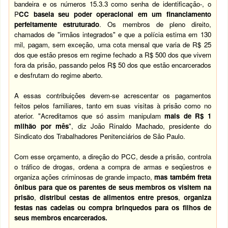
bandeira e os números 15.3.3 como senha de identificação-, o
P
CC baseia seu poder operacional em um financiamento
perfeitamente estruturado
. Os membros de pleno direito,
chamados de "irmãos integrados" e que a polícia estima em 130
mil, pagam, sem exceção, uma cota mensal que varia de R$ 25
dos que estão presos em regime fechado a R$ 500 dos que vivem
fora da prisão, passando pelos R$ 50 dos que estão encarcerados
e desfrutam do regime aberto.
A essas contribuições devem-se acrescentar os pagamentos
feitos pelos familiares, tanto em suas visitas à prisão como no
aterior. "Acreditamos que só assim manipulam
mais de R$ 1
milhão por mês
", diz João Rinaldo Machado, presidente do
Sindicato dos Trabalhadores Penitenciários de São Paulo.
Com esse orçamento, a direção do PCC, desde a prisão, controla
o tráfico de drogas, ordena a compra de armas e seqüestros e
organiza ações criminosas de grande impacto,
mas também freta
ônibus para que os parentes de seus membros os visitem na
prisão
,
distribui cestas de alimentos entre presos
,
organiza
festas nas cadeias ou compra brinquedos para os filhos de
seus membros encarcerados.