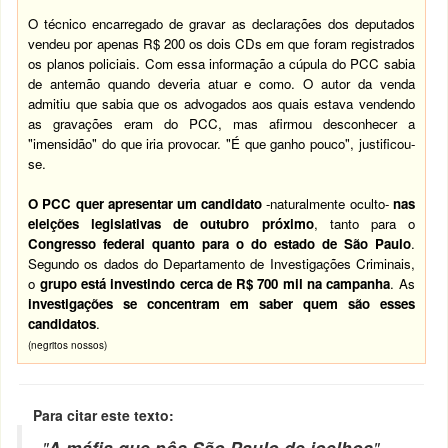
O técnico encarregado de gravar as declarações dos deputados
vendeu por apenas R$ 200 os dois CDs em que foram registrados
os planos policiais. Com essa informação a cúpula do PCC sabia
de antemão quando deveria atuar e como. O autor da venda
admitiu que sabia que os advogados aos quais estava vendendo
as gravações eram do PCC, mas afirmou desconhecer a
"imensidão" do que iria provocar. "É que ganho pouco", justificou-
se.
O PCC quer apresentar um candidato
-naturalmente oculto-
nas
eleições legislativas de outubro próximo
, tanto para o
Congresso federal quanto para o do estado de São Paulo
.
Segundo os dados do Departamento de Investigações Criminais,
o
grupo está investindo cerca de R$ 700 mil na campanha
. As
investigações se concentram em saber quem são esses
candidatos
.
(negritos nossos)
Para citar este texto:
"
A máfia que pôs São Paulo de joelhos
"