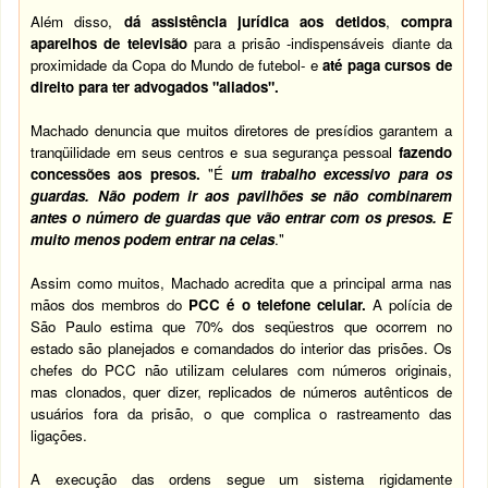
Além disso,
dá assistência jurídica aos detidos
,
compra
aparelhos de televisão
para a prisão -indispensáveis diante da
proximidade da Copa do Mundo de futebol- e
até paga cursos de
direito para ter advogados "aliados".
Machado denuncia que muitos diretores de presídios garantem a
tranqüilidade em seus centros e sua segurança pessoal
fazendo
concessões aos presos.
"É
um trabalho excessivo para os
guardas. Não podem ir aos pavilhões se não combinarem
antes o número de guardas que vão entrar com os presos. E
muito menos podem entrar na celas
."
Assim como muitos, Machado acredita que a principal arma nas
mãos dos membros do
PCC é o telefone celular.
A polícia de
São Paulo estima que 70% dos seqüestros que ocorrem no
estado são planejados e comandados do interior das prisões. Os
chefes do PCC não utilizam celulares com números originais,
mas clonados, quer dizer, replicados de números autênticos de
usuários fora da prisão, o que complica o rastreamento das
ligações.
A execução das ordens segue um sistema rigidamente