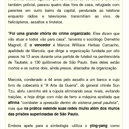
também policial, passou quatro dias fora de casa, refugiada com
parentes em outro bairro da capital, pendurada ao telefone
enquanto rádios e televisores transmitiam ao vivo, de
helicópteros, assaltos e tiroteios.
"
Foi uma grande vitória do crime organizado
. Eles dizem que
vão atuar e todos vão para casa", lamenta o sociólogo Demetrio
Magnoli. E
o vencedor
é Marcos Willians Herbas Camacho,
apelidado de Marcola, que dirige a organização fundada por oito
presos há 13 anos durante uma partida de futebol na penitenciária
de Taubaté, a 130 quilômetros de São Paulo. Seis deles estão
mortos e os outros dois, ainda presos, afastados da organização.
Marcola, condenado a 44 anos pelo assalto a um banco e cujo
livro de cabeceira é "A Arte da Guerra", do general chinês Sun
Tzu, abriu caminho até a cúpula eliminando seus rivais, evitando
traições, e hoje dirige com mão de ferro a máquina azeitada que
afirma
"
combater a opressão dentro do sistema penal paulista"
,
mas que
na prática estende suas redes muito além dos muros
das prisões superlotadas de São Paulo.
Embora apele para a simbologia -utiliza o
ying-yang
como