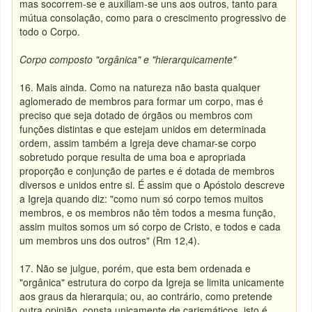
mas socorrem-se e auxiliam-se uns aos outros, tanto para
mútua consolação, como para o crescimento progressivo de
todo o Corpo.
Corpo composto "orgânica" e "hierarquicamente"
16. Mais ainda. Como na natureza não basta qualquer
aglomerado de membros para formar um corpo, mas é
preciso que seja dotado de órgãos ou membros com
funções distintas e que estejam unidos em determinada
ordem, assim também a Igreja deve chamar-se corpo
sobretudo porque resulta de uma boa e apropriada
proporção e conjunção de partes e é dotada de membros
diversos e unidos entre si. É assim que o Apóstolo descreve
a Igreja quando diz: "como num só corpo temos muitos
membros, e os membros não têm todos a mesma função,
assim muitos somos um só corpo de Cristo, e todos e cada
um membros uns dos outros" (Rm 12,4).
17. Não se julgue, porém, que esta bem ordenada e
"orgânica" estrutura do corpo da Igreja se limita unicamente
aos graus da hierarquia; ou, ao contrário, como pretende
outra opinião, consta unicamente de carismáticos, isto é,