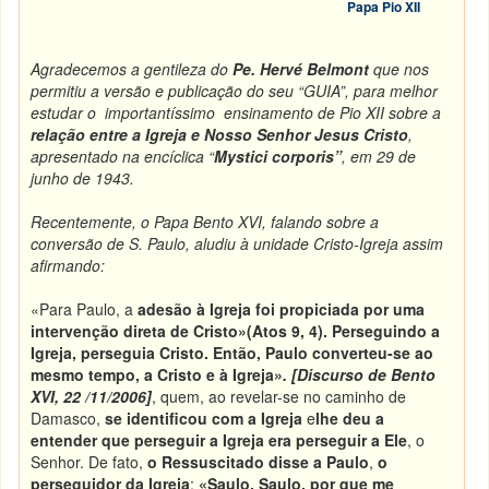
Papa Pio XII
Agradecemos a gentileza do
Pe. Hervé Belmont
que nos
permitiu a versão e publicação do seu “GUIA”, para melhor
estudar o importantíssimo ensinamento de Pio XII sobre a
relação entre a Igreja e Nosso Senhor Jesus Cristo
,
apresentado na encíclica “
Mystici corporis”
, em 29 de
junho de 1943.
Recentemente, o Papa Bento XVI, falando sobre a
conversão de S. Paulo, aludiu à unidade Cristo-Igreja assim
afirmando:
«Para Paulo, a
adesão à Igreja foi propiciada por uma
intervenção direta de Cristo
»
(Atos 9, 4).
Perseguindo a
Igreja, perseguia Cristo
. Então,
Paulo converteu-se ao
mesmo tempo, a Cristo e à Igreja»
.
[Discurso de Bento
XVI, 22 /11/2006]
, quem, ao revelar-se no caminho de
Damasco,
se identificou com a Igreja
e
lhe deu a
entender que
perseguir a Igreja era perseguir a Ele
, o
Senhor. De fato,
o Ressuscitado disse a Paulo
,
o
perseguidor da Igreja
:
«Saulo, Saulo, por que me