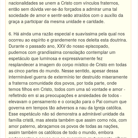
nacionalidades se unem a Cristo com vínculos fraternos,
então sem dúvida ver-se-ão forçados a admirar uma tal
sociedade de amor e sentir-seão atraídos com o auxílio da
graça a participar da mesma unidade e caridade.
6. Há ainda uma razão especial e suavíssima pela qual nos
ocorreu ao espírito e grandemente nos deleita esta doutrina.
Durante o passado ano, XXV do nosso episcopado,
pudemos com grandíssima consolação contemplar um
espetáculo que luminosa e expressivamente fez
resplandecer a imagem do corpo místico de Cristo em todas
as cinco partes do mundo. Nesse sentido, apesar dessa
interminável guerra de extermínio ter destruído miseramente
a fraterna comunidade dos povos, por toda parte, onde
temos filhos em Cristo, todos com uma só vontade e amor -
refletindo em si as preocupações e ansiedades de todos -
elevavam o pensamento e o coração para o Pai comum que
governa em tempos tão adversos a nau da Igreja católica.
Esse espetáculo não só demonstra a admirável unidade da
família cristã, mas atesta também que assim como nós, com
amor paterno, abraçamos os povos de todas as nações,
assim também os católicos de todo o mundo, embora