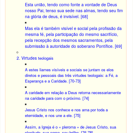
Esta união, tendo como fonte a vontade de Deus
nosso Pai, tenso sua sede nas almas, tendo seu fim
na glória de deus, é invisível. [68]
Mas ela é também visível e social pela profissão da
mesma fé, pela participação do mesmo sacrifício,
pela recepção dos mesmos sacramentos, pela
submissão à autoridade do soberano Pontífice. [69]
2. Virtudes
teologais
A estes liames visíveis e sociais se juntam os elos
diretos e pessoais das três virtudes teologais: a Fé, a
Esperança e a Caridade. [70-73]
A caridade em relação a Deus retorna necessariamente
na caridade para com o próximo. [74]
Jesus Cristo nos conhece e nos ama por toda a
eternidade, e nos une a ele. [75]
Assim, a Igreja é o « pleroma » de Jesus Cristo, sua
plenitude, sua coroa, seu brilho. [76-78]