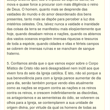
mova e quase force a procurar com mais diligência o reino
de Deus. O homem, quanto mais se desprende das
vaidades do mundo e do amor desordenado dos bens
presentes, tanto mais se dispõe para perceber a luz dos
mistérios celestes. Ora, talvez nunca a vaidade e inanidade
das coisas da terra se manifestou mais eloqüentemente que
hoje, quando desabam reinos e nações, quando os abismos
dos vastos oceanos engolem imensas riquezas e tesouros
de toda a espécie, quando cidades e vilas e férteis campos
se cobrem de imensas ruínas e se mancham de sangue
fraterno.
5. Confiamos ainda que o que vamos expor sobre o Corpo
Místico de Cristo não será desagradável nem inútil aos que
vivem fora do seio da Igreja católica. E isto, não só porque a
sua benevolência para com a Igreja parece aumentar de dia
para dia, senão também porque vendo eles atualmente
como as nações se erguem contra as nações e os reinos
contra os reinos, e crescem indefinidamente as discórdias,
os antagonismos e as sementeiras do ódio, se volverem os
olhos para a Igreja, se contemplarem a sua unidade de
origem divina, por virtude da qual os homens de todas as