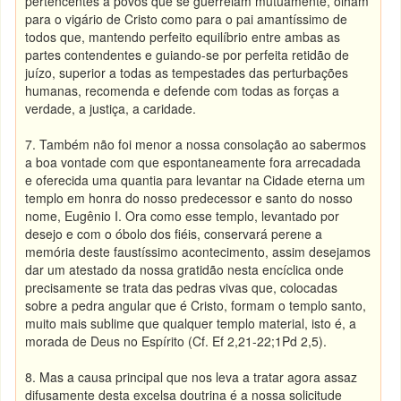
pertencentes a povos que se guerreiam mutuamente, olham
para o vigário de Cristo como para o pai amantíssimo de
todos que, mantendo perfeito equilíbrio entre ambas as
partes contendentes e guiando-se por perfeita retidão de
juízo, superior a todas as tempestades das perturbações
humanas, recomenda e defende com todas as forças a
verdade, a justiça, a caridade.
7. Também não foi menor a nossa consolação ao sabermos
a boa vontade com que espontaneamente fora arrecadada
e oferecida uma quantia para levantar na Cidade eterna um
templo em honra do nosso predecessor e santo do nosso
nome, Eugênio I. Ora como esse templo, levantado por
desejo e com o óbolo dos fiéis, conservará perene a
memória deste faustíssimo acontecimento, assim desejamos
dar um atestado da nossa gratidão nesta encíclica onde
precisamente se trata das pedras vivas que, colocadas
sobre a pedra angular que é Cristo, formam o templo santo,
muito mais sublime que qualquer templo material, isto é, a
morada de Deus no Espírito (Cf. Ef 2,21-22;1Pd 2,5).
8. Mas a causa principal que nos leva a tratar agora assaz
difusamente desta excelsa doutrina é a nossa solicitude