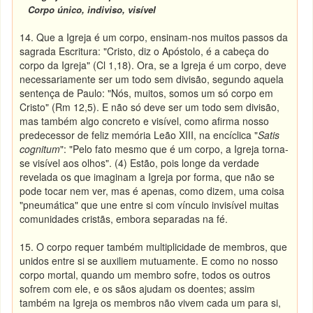
Corpo único, indiviso, visível
14. Que a Igreja é um corpo, ensinam-nos muitos passos da
sagrada Escritura: "Cristo, diz o Apóstolo, é a cabeça do
corpo da Igreja" (Cl 1,18). Ora, se a Igreja é um corpo, deve
necessariamente ser um todo sem divisão, segundo aquela
sentença de Paulo: "Nós, muitos, somos um só corpo em
Cristo" (Rm 12,5). E não só deve ser um todo sem divisão,
mas também algo concreto e visível, como afirma nosso
predecessor de feliz memória Leão XIII, na encíclica "
Satis
cognitum
": "Pelo fato mesmo que é um corpo, a Igreja torna-
se visível aos olhos". (4) Estão, pois longe da verdade
revelada os que imaginam a Igreja por forma, que não se
pode tocar nem ver, mas é apenas, como dizem, uma coisa
"pneumática" que une entre si com vínculo invisível muitas
comunidades cristãs, embora separadas na fé.
15. O corpo requer também multiplicidade de membros, que
unidos entre si se auxiliem mutuamente. E como no nosso
corpo mortal, quando um membro sofre, todos os outros
sofrem com ele, e os sãos ajudam os doentes; assim
também na Igreja os membros não vivem cada um para si,