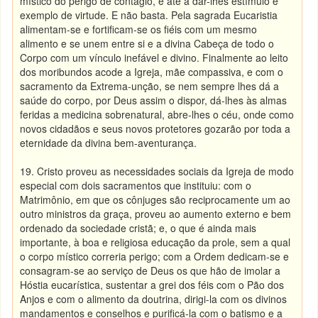
místico do perigo de contágio, e até a dar-lhes estímulo e
exemplo de virtude. E não basta. Pela sagrada Eucaristia
alimentam-se e fortificam-se os fiéis com um mesmo
alimento e se unem entre si e a divina Cabeça de todo o
Corpo com um vínculo inefável e divino. Finalmente ao leito
dos moribundos acode a Igreja, mãe compassiva, e com o
sacramento da Extrema-unção, se nem sempre lhes dá a
saúde do corpo, por Deus assim o dispor, dá-lhes às almas
feridas a medicina sobrenatural, abre-lhes o céu, onde como
novos cidadãos e seus novos protetores gozarão por toda a
eternidade da divina bem-aventurança.
19. Cristo proveu as necessidades sociais da Igreja de modo
especial com dois sacramentos que instituiu: com o
Matrimônio, em que os cônjuges são reciprocamente um ao
outro ministros da graça, proveu ao aumento externo e bem
ordenado da sociedade cristã; e, o que é ainda mais
importante, à boa e religiosa educação da prole, sem a qual
o corpo místico correria perigo; com a Ordem dedicam-se e
consagram-se ao serviço de Deus os que hão de imolar a
Hóstia eucarística, sustentar a grei dos féis com o Pão dos
Anjos e com o alimento da doutrina, dirigi-la com os divinos
mandamentos e conselhos e purificá-la com o batismo e a