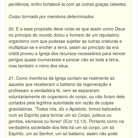
penitência, enfim fortalecê-la com as outras graças celestes.
Corpo formado por membros determinados
20. E a esse propósito deve notar-se que assim como Deus
no princípio do mundo dotou o homem de um riquíssimo
organismo com que pudesse sujeitar as outras criaturas e
multiplicar-se e encher a terra, assim ao princípio da era
cristã proveu a Igreja dos recursos necessários para vencer
perigos quase inumeráveis e povoar não só toda a terra,
mas também o reino dos céus.
21. Como membros da Igreja contam-se realmente só
aqueles que receberam o batismo da regeneração e
professam a verdadeira fé, nem se separaram
voluntariamente do organismo do corpo, ou não foram dele
cortados pela legítima autoridade em razão de culpas
gravíssimas. "Todos nós, diz o Apóstolo, fomos batizados
num só Espírito para formar um só Corpo, judeus ou
gentios, escravos ou livres" (lCor 12,13). Portanto como na
verdadeira sociedade dos fiéis há um só corpo, um só
Espírito, um só Senhor, um só batismo, assim não pode