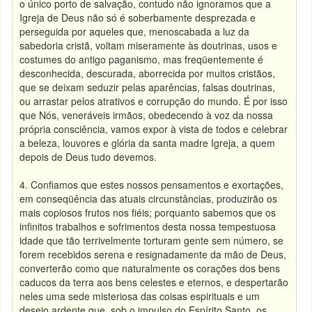
o único porto de salvação, contudo não ignoramos que a
Igreja de Deus não só é soberbamente desprezada e
perseguida por aqueles que, menoscabada a luz da
sabedoria cristã, voltam miseramente às doutrinas, usos e
costumes do antigo paganismo, mas freqüentemente é
desconhecida, descurada, aborrecida por muitos cristãos,
que se deixam seduzir pelas aparências, falsas doutrinas,
ou arrastar pelos atrativos e corrupção do mundo. É por isso
que Nós, veneráveis irmãos, obedecendo à voz da nossa
própria consciência, vamos expor à vista de todos e celebrar
a beleza, louvores e glória da santa madre Igreja, a quem
depois de Deus tudo devemos.
4. Confiamos que estes nossos pensamentos e exortações,
em conseqüência das atuais circunstâncias, produzirão os
mais copiosos frutos nos fiéis; porquanto sabemos que os
infinitos trabalhos e sofrimentos desta nossa tempestuosa
idade que tão terrivelmente torturam gente sem número, se
forem recebidos serena e resignadamente da mão de Deus,
converterão como que naturalmente os corações dos bens
caducos da terra aos bens celestes e eternos, e despertarão
neles uma sede misteriosa das coisas espirituais e um
desejo ardente que, sob o impulso do Espírito Santo, os