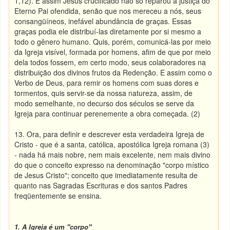
1,12). E assim Jesus crucificado não só reparou a justiça do
Eterno Pai ofendida, senão que nos mereceu a nós, seus
consangüíneos, inefável abundância de graças. Essas
graças podia ele distribuí-las diretamente por si mesmo a
todo o gênero humano. Quis, porém, comunicá-las por meio
da Igreja visível, formada por homens, afim de que por meio
dela todos fossem, em certo modo, seus colaboradores na
distribuição dos divinos frutos da Redenção. E assim como o
Verbo de Deus, para remir os homens com suas dores e
tormentos, quis servir-se da nossa natureza, assim, de
modo semelhante, no decurso dos séculos se serve da
Igreja para continuar perenemente a obra começada. (2)
13. Ora, para definir e descrever esta verdadeira Igreja de
Cristo - que é a santa, católica, apostólica Igreja romana (3)
- nada há mais nobre, nem mais excelente, nem mais divino
do que o conceito expresso na denominação "corpo místico
de Jesus Cristo"; conceito que imediatamente resulta de
quanto nas Sagradas Escrituras e dos santos Padres
freqüentemente se ensina.
1. A Igreja é um "corpo"