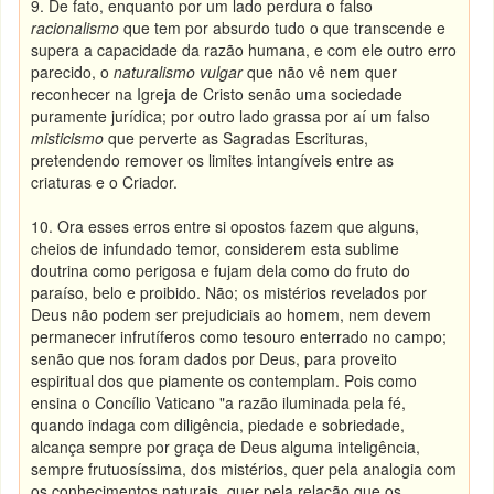
9. De fato, enquanto por um lado perdura o falso
racionalismo
que tem por absurdo tudo o que transcende e
supera a capacidade da razão humana, e com ele outro erro
parecido, o
naturalismo vulgar
que não vê nem quer
reconhecer na Igreja de Cristo senão uma sociedade
puramente jurídica; por outro lado grassa por aí um falso
misticismo
que perverte as Sagradas Escrituras,
pretendendo remover os limites intangíveis entre as
criaturas e o Criador.
10. Ora esses erros entre si opostos fazem que alguns,
cheios de infundado temor, considerem esta sublime
doutrina como perigosa e fujam dela como do fruto do
paraíso, belo e proibido. Não; os mistérios revelados por
Deus não podem ser prejudiciais ao homem, nem devem
permanecer infrutíferos como tesouro enterrado no campo;
senão que nos foram dados por Deus, para proveito
espiritual dos que piamente os contemplam. Pois como
ensina o Concílio Vaticano "a razão iluminada pela fé,
quando indaga com diligência, piedade e sobriedade,
alcança sempre por graça de Deus alguma inteligência,
sempre frutuosíssima, dos mistérios, quer pela analogia com
os conhecimentos naturais, quer pela relação que os