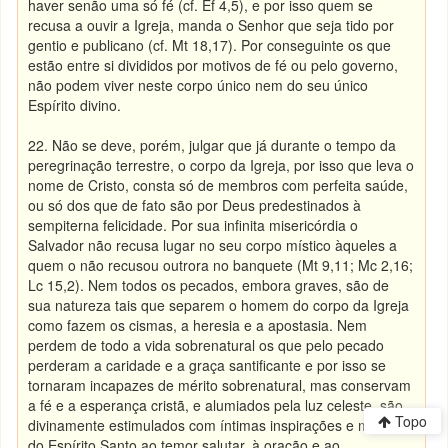
haver senão uma só fé (cf. Ef 4,5), e por isso quem se
recusa a ouvir a Igreja, manda o Senhor que seja tido por
gentio e publicano (cf. Mt 18,17). Por conseguinte os que
estão entre si divididos por motivos de fé ou pelo governo,
não podem viver neste corpo único nem do seu único
Espírito divino.
22. Não se deve, porém, julgar que já durante o tempo da
peregrinação terrestre, o corpo da Igreja, por isso que leva o
nome de Cristo, consta só de membros com perfeita saúde,
ou só dos que de fato são por Deus predestinados à
sempiterna felicidade. Por sua infinita misericórdia o
Salvador não recusa lugar no seu corpo místico àqueles a
quem o não recusou outrora no banquete (Mt 9,11; Mc 2,16;
Lc 15,2). Nem todos os pecados, embora graves, são de
sua natureza tais que separem o homem do corpo da Igreja
como fazem os cismas, a heresia e a apostasia. Nem
perdem de todo a vida sobrenatural os que pelo pecado
perderam a caridade e a graça santificante e por isso se
tornaram incapazes de mérito sobrenatural, mas conservam
a fé e a esperança cristã, e alumiados pela luz celeste, são
Topo
divinamente estimulados com íntimas inspirações e moções
do Espírito Santo ao temor salutar, à oração e ao