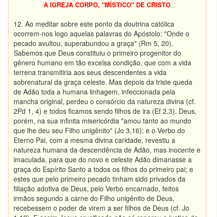
A IGREJA CORPO, "MÍSTICO" DE CRISTO
12. Ao meditar sobre este ponto da doutrina católica
ocorrem-nos logo aquelas palavras do Apóstolo: "Onde o
pecado avultou, superabundou a graça" (Rm 5, 20).
Sabemos que Deus constituiu o primeiro progenitor do
gênero humano em tão excelsa condição, que com a vida
terrena transmitiria aos seus descendentes a vida
sobrenatural da graça celeste. Mas depois da triste queda
de Adão toda a humana linhagem, infeccionada pela
mancha original, perdeu o consórcio da natureza divina (cf.
2Pd 1, 4) e todos ficamos sendo filhos de ira (Ef 2,3). Deus,
porém, na sua infinita misericórdia "amou tanto ao mundo
que lhe deu seu Filho unigênito" (Jo 3,16); e o Verbo do
Eterno Pai, com a mesma divina caridade, revestiu a
natureza humana da descendência de Adão, mas inocente e
imaculada, para que do novo e celeste Adão dimanasse a
graça do Espírito Santo a todos os filhos do primeiro pai; e
estes que pelo primeiro pecado tinham sido privados da
filiação adotiva de Deus, pelo Verbo encarnado, feitos
irmãos segundo a carne do Filho unigênito de Deus,
recebessem o poder de virem a ser filhos de Deus (cf. Jo