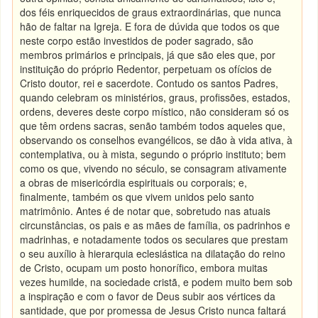
dos féis enriquecidos de graus extraordinárias, que nunca
hão de faltar na Igreja. E fora de dúvida que todos os que
neste corpo estão investidos de poder sagrado, são
membros primários e principais, já que são eles que, por
instituição do próprio Redentor, perpetuam os ofícios de
Cristo doutor, rei e sacerdote. Contudo os santos Padres,
quando celebram os ministérios, graus, profissões, estados,
ordens, deveres deste corpo místico, não consideram só os
que têm ordens sacras, senão também todos aqueles que,
observando os conselhos evangélicos, se dão à vida ativa, à
contemplativa, ou à mista, segundo o próprio instituto; bem
como os que, vivendo no século, se consagram ativamente
a obras de misericórdia espirituais ou corporais; e,
finalmente, também os que vivem unidos pelo santo
matrimônio. Antes é de notar que, sobretudo nas atuais
circunstâncias, os pais e as mães de família, os padrinhos e
madrinhas, e notadamente todos os seculares que prestam
o seu auxílio à hierarquia eclesiástica na dilatação do reino
de Cristo, ocupam um posto honorífico, embora muitas
vezes humilde, na sociedade cristã, e podem muito bem sob
a inspiração e com o favor de Deus subir aos vértices da
santidade, que por promessa de Jesus Cristo nunca faltará