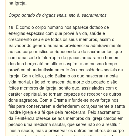
na Igreja.
Corpo dotado de órgãos vitais, isto é, sacramentos
18. E como o corpo humano nos aparece dotado de
energias especiais com que provê à vida, saúde e
crescimento seu e de todos os seus membros, assim o
Salvador do gênero humano providenciou admiravelmente
ao seu corpo místico enriquecendo-o de sacramentos, que
com uma série ininterrupta de graças amparam o homem
desde o berço até ao último suspiro, e ao mesmo tempo
provêem abundantissimamente às necessidades sociais da
Igreja. Com efeito, pelo Batismo os que nasceram a esta
vida mortal, não só renascem da morte do pecado e são
feitos membros da Igreja, senão que, assinalados com o
caráter espiritual, se tornam capazes de receber os outros
dons sagrados. Com a Crisma infunde-se nova força nos
féis para conservarem e defenderem corajosamente a santa
madre Igreja e a fé que dela receberam. Pelo sacramento
da Penitência oferece-se aos membros da Igreja caídos em
pecado uma medicina salutar, que serve não só a restituir-
lhes a saúde, mas a preservar os outros membros do corpo