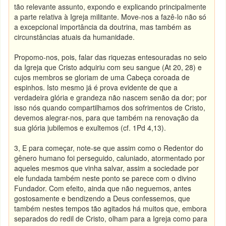
tão relevante assunto, expondo e explicando principalmente
a parte relativa à Igreja militante. Move-nos a fazê-lo não só
a excepcional importância da doutrina, mas também as
circunstâncias atuais da humanidade.
Propomo-nos, pois, falar das riquezas entesouradas no seio
da Igreja que Cristo adquiriu com seu sangue (At 20, 28) e
cujos membros se gloriam de uma Cabeça coroada de
espinhos. Isto mesmo já é prova evidente de que a
verdadeira glória e grandeza não nascem senão da dor; por
isso nós quando compartilhamos dos sofrimentos de Cristo,
devemos alegrar-nos, para que também na renovação da
sua glória jubilemos e exultemos (cf. 1Pd 4,13).
3, E para começar, note-se que assim como o Redentor do
gênero humano foi perseguido, caluniado, atormentado por
aqueles mesmos que vinha salvar, assim a sociedade por
ele fundada também neste ponto se parece com o divino
Fundador. Com efeito, ainda que não neguemos, antes
gostosamente e bendizendo a Deus confessemos, que
também nestes tempos tão agitados há muitos que, embora
separados do redil de Cristo, olham para a Igreja como para