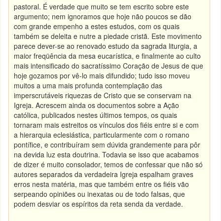
pastoral. É verdade que muito se tem escrito sobre este
argumento; nem ignoramos que hoje não poucos se dão
com grande empenho a estes estudos, com os quais
também se deleita e nutre a piedade cristã. Este movimento
parece dever-se ao renovado estudo da sagrada liturgia, a
maior freqüência da mesa eucarística, e finalmente ao culto
mais intensificado do sacratíssimo Coração de Jesus de que
hoje gozamos por vê-lo mais difundido; tudo isso moveu
muitos a uma mais profunda contemplação das
imperscrutáveis riquezas de Cristo que se conservam na
Igreja. Acrescem ainda os documentos sobre a Ação
católica, publicados nestes últimos tempos, os quais
tornaram mais estreitos os vínculos dos fiéis entre si e com
a hierarquia eclesiástica, particularmente com o romano
pontífice, e contribuíram sem dúvida grandemente para pôr
na devida luz esta doutrina. Todavia se isso que acabamos
de dizer é muito consolador, temos de confessar que não só
autores separados da verdadeira Igreja espalham graves
erros nesta matéria, mas que também entre os fiéis vão
serpeando opiniões ou inexatas ou de todo falsas, que
podem desviar os espíritos da reta senda da verdade.