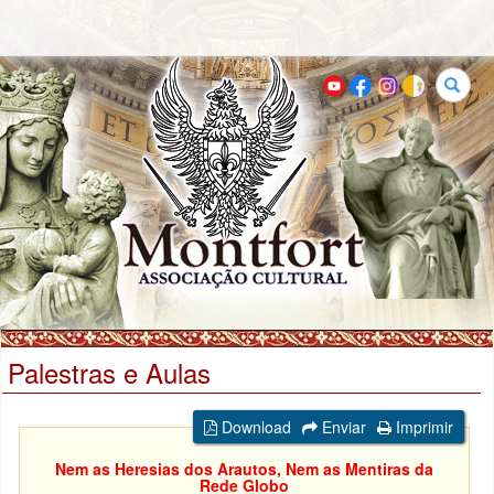
Buscar
Palestras e Aulas
Download
Enviar
Imprimir
Nem as Heresias dos Arautos, Nem as Mentiras da
Rede Globo