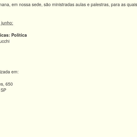
mana, em nossa sede, são ministradas aulas e palestras, para as quais
 junho:
icas: Política
ucchi
lizada em:
s, 650
/ SP