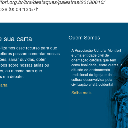
fort.org.br/bra/destaques/palestras/20180610/
2026 às 04:13:57h
e sua carta
Quem Somos
bilizamos esse recurso para que
A Associação Cultural Montfort
leitores possam comentar nossas
é uma entidade civil de
ões, sanar dúvidas, obter
orientação católica que tem
ções sobre nossas aulas ou
como finalidade, entre outras, a
difusão do ensinamento
des, ou mesmo para que
tradicional da Igreja e da
s em debate.
cultura desenvolvida pela
civilização cristã ocidental
arta
Saiba mais