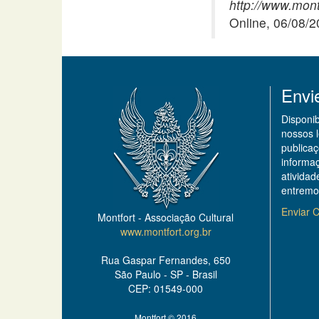
http://www.mont
Online, 06/08/
Envi
Disponi
nossos 
publicaç
informa
ativida
entremo
Enviar C
Montfort - Associação Cultural
www.montfort.org.br
Rua Gaspar Fernandes, 650
São Paulo - SP - Brasil
CEP: 01549-000
Montfort © 2016