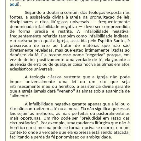
aqui
).
Segundo a doutrina comum dos teólogos exposta nas
fontes, a assistência divina à Igreja na promulgação de leis
disciplinares e ritos litúrgicos universais — frequentemente
denominada infalibilidade negativa — deve ser compreendida
de forma precisa e restrita. A infalibilidade negativa,
frequentemente referida também como infalibilidade indireta,
é o carisma pelo qual a Igreja, assistida pelo Espírito Santo, é
preservada de erro ao tratar de matérias que não são
diretamente reveladas, mas que estão intimamente ligadas ao
depósito da fé. Ela recebe esse nome "negativa" porque, em
vez de definir positivamente uma verdade de fé, ela garante a
ausência de erro ou de qualquer coisa nociva às almas em atos
eclesiásticos universais.
A teologia clássica sustenta que a Igreja não pode
impor universalmente uma lei ou um rito que seja
intrinsecamente mau ou herético, a assistência divina garante
que a Igreja jamais dará "veneno" às almas sob a aparência de
"alimento".
A infalibilidade negativa garante apenas que a lei ou o
rito não contradizem a fé ou a moral. Ela não significa que essas
leis sejam as melhores, as mais perfeitas ou pastoralmente as
mais oportunas. Um rito pode ser "prejudicial em razão das
circunstâncias". Por exemplo, uma mudança litúrgica que não é
herética em si mesma pode se tornar nociva se ocorrer em um
contexto onde a verdade que ela expressa está sendo atacada,
facilitando a perda da fé por omissão ou ambiguidade.