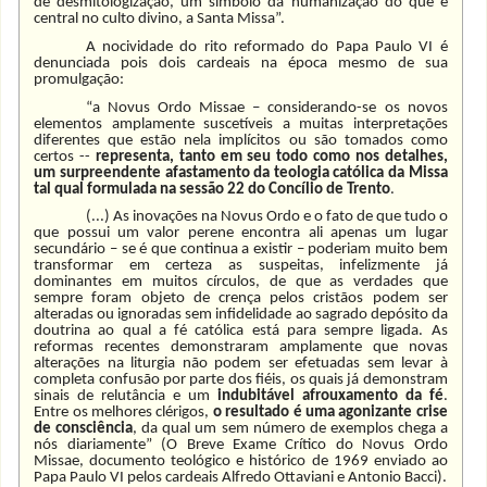
de desmitologização, um símbolo da humanização do que é
central no culto divino, a Santa Missa”.
A nocividade do rito reformado do Papa Paulo VI é
denunciada pois dois cardeais na época mesmo de sua
promulgação:
“a Novus Ordo Missae – considerando-se os novos
elementos amplamente suscetíveis a muitas interpretações
diferentes que estão nela implícitos ou são tomados como
certos --
representa, tanto em seu todo como nos detalhes,
um surpreendente afastamento da teologia católica da Missa
tal qual formulada na sessão 22 do Concílio de Trento
.
(...) As inovações na Novus Ordo e o fato de que tudo o
que possui um valor perene encontra ali apenas um lugar
secundário – se é que continua a existir – poderiam muito bem
transformar em certeza as suspeitas, infelizmente já
dominantes em muitos círculos, de que as verdades que
sempre foram objeto de crença pelos cristãos podem ser
alteradas ou ignoradas sem infidelidade ao sagrado depósito da
doutrina ao qual a fé católica está para sempre ligada. As
reformas recentes demonstraram amplamente que novas
alterações na liturgia não podem ser efetuadas sem levar à
completa confusão por parte dos fiéis, os quais já demonstram
sinais de relutância e um
indubitável afrouxamento da fé
.
Entre os melhores clérigos,
o resultado é uma agonizante crise
de consciência
, da qual um sem número de exemplos chega a
nós diariamente” (O Breve Exame Crítico do Novus Ordo
Missae, documento teológico e histórico de 1969 enviado ao
Papa Paulo VI pelos cardeais Alfredo Ottaviani e Antonio Bacci).