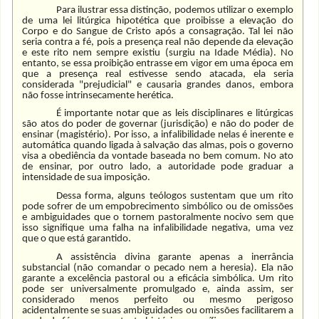
Para ilustrar essa distinção, podemos utilizar o exemplo
de uma lei litúrgica hipotética que proibisse a elevação do
Corpo e do Sangue de Cristo após a consagração. Tal lei não
seria contra a fé, pois a presença real não depende da elevação
e este rito nem sempre existiu (surgiu na Idade Média). No
entanto, se essa proibição entrasse em vigor em uma época em
que a presença real estivesse sendo atacada, ela seria
considerada "prejudicial" e causaria grandes danos, embora
não fosse intrinsecamente herética.
É importante notar que as leis disciplinares e litúrgicas
são atos do poder de governar (jurisdição) e não do poder de
ensinar (magistério). Por isso, a infalibilidade nelas é inerente e
automática quando ligada à salvação das almas, pois o governo
visa a obediência da vontade baseada no bem comum. No ato
de ensinar, por outro lado, a autoridade pode graduar a
intensidade de sua imposição.
Dessa forma, alguns teólogos sustentam que um rito
pode sofrer de um empobrecimento simbólico ou de omissões
e ambiguidades que o tornem pastoralmente nocivo sem que
isso signifique uma falha na infalibilidade negativa, uma vez
que o que está garantido.
A assistência divina garante apenas a inerrância
substancial (não comandar o pecado nem a heresia). Ela não
garante a excelência pastoral ou a eficácia simbólica. Um rito
pode ser universalmente promulgado e, ainda assim, ser
considerado menos perfeito ou mesmo perigoso
acidentalmente se suas ambiguidades ou omissões facilitarem a