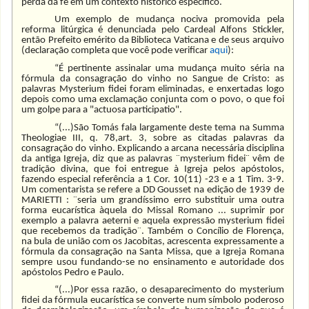
perda da fé em um contexto histórico específico.
Um exemplo de mudança nociva promovida pela
reforma litúrgica é denunciada pelo Cardeal Alfons Stickler,
então Prefeito emérito da Biblioteca Vaticana e de seus arquivo
(declaração completa que você pode verificar
aqui
):
“É pertinente assinalar uma mudança muito séria na
fórmula da consagração do vinho no Sangue de Cristo: as
palavras Mysterium fidei foram eliminadas, e enxertadas logo
depois como uma exclamação conjunta com o povo, o que foi
um golpe para a "actuosa participatio".
“(...)São Tomás fala largamente deste tema na Summa
Theologiae III, q. 78,art. 3, sobre as citadas palavras da
consagração do vinho. Explicando a arcana necessária disciplina
da antiga Igreja, diz que as palavras ¨mysterium fidei¨ vêm de
tradição divina, que foi entregue à Igreja pelos apóstolos,
fazendo especial referência a 1 Cor. 10(11) -23 e a 1 Tim. 3-9.
Um comentarista se refere a DD Gousset na edição de 1939 de
MARIETTI : ¨seria um grandíssimo erro substituir uma outra
forma eucarística àquela do Missal Romano ... suprimir por
exemplo a palavra aeterni e aquela expressão mysterium fidei
que recebemos da tradição¨. Também o Concílio de Florença,
na bula de união com os Jacobitas, acrescenta expressamente a
fórmula da consagração na Santa Missa, que a Igreja Romana
sempre usou fundando-se no ensinamento e autoridade dos
apóstolos Pedro e Paulo.
“(...)Por essa razão, o desaparecimento do mysterium
fidei da fórmula eucarística se converte num símbolo poderoso