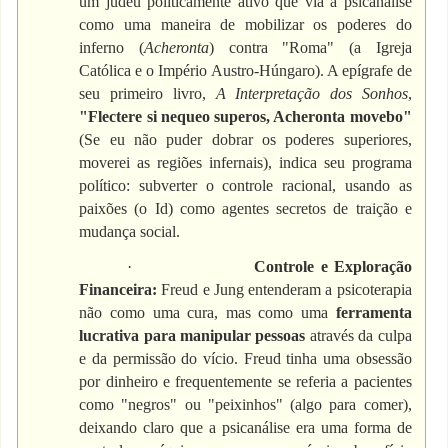
um judeu politicamente ativo que via a psicanálise
como uma maneira de mobilizar os poderes do
inferno (
Acheronta
) contra "Roma" (a Igreja
Católica e o Império Austro-Húngaro). A epígrafe de
seu primeiro livro,
A Interpretação dos Sonhos
,
"Flectere si nequeo superos, Acheronta movebo"
(Se eu não puder dobrar os poderes superiores,
moverei as regiões infernais), indica seu programa
político: subverter o controle racional, usando as
paixões (o Id) como agentes secretos de traição e
mudança social.
·
Controle e Exploração
Financeira:
Freud e Jung entenderam a psicoterapia
não como uma cura, mas como uma
ferramenta
lucrativa para manipular pessoas
através da culpa
e da permissão do vício. Freud tinha uma obsessão
por dinheiro e frequentemente se referia a pacientes
como "negros" ou "peixinhos" (algo para comer),
deixando claro que a psicanálise era uma forma de