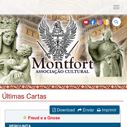
Toggl
naviga
Buscar
Últimas Cartas
Download
Enviar
Imprimir
Freud e a Gnose
PERGUNTA