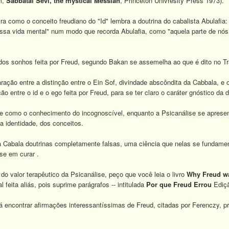
m,
Sabbatai Sevi, the mystical Messiah
, Princeton Univresity Press 1973).
a como o conceito freudiano do "Id" lembra a doutrina do cabalista Abulafia
ossa vida mental" num modo que recorda Abulafia, como "aquela parte de nós
 dos sonhos feita por Freud, segundo Bakan se assemelha ao que é dito no Tra
ção entre a distinção entre o Ein Sof, divindade abscôndita da Cabbala, e o
ão entre o id e o ego feita por Freud, para se ter claro o caráter gnóstico da d
ne como o conhecimento do incognoscível, enquanto a Psicanálise se apresen
 a identidade, dos conceitos.
 Cabala doutrinas completamente falsas, uma ciência que nelas se fundamen
se em curar .
o valor terapêutico da Psicanálise, peço que você leia o livro
Why Freud w
l feita aliás, pois suprime parágrafos -- intitulada
Por que Freud Errou
Ediçã
á encontrar afirmações interessantíssimas de Freud, citadas por Ferenczy, 