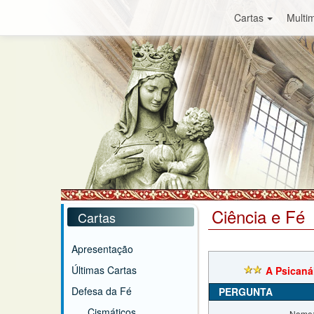
Cartas
Multim
Ciência e Fé
Cartas
Apresentação
Últimas Cartas
A Psicaná
Defesa da Fé
PERGUNTA
Cismáticos
Nome