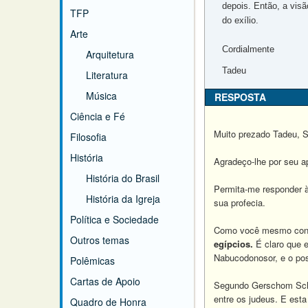
depois. Então, a visã
TFP
do exílio.
Arte
Cordialmente
Arquitetura
Tadeu
Literatura
Música
RESPOSTA
Ciência e Fé
Muito prezado Tadeu, S
Filosofia
História
Agradeço-lhe por seu a
História do Brasil
Permita-me responder às
História da Igreja
sua profecia.
Política e Sociedade
Como você mesmo consta
Outros temas
egípcios.
É claro que e
Nabucodonosor, e o post
Polêmicas
Cartas de Apoio
Segundo Gerschom Schol
entre os judeus. E esta
Quadro de Honra