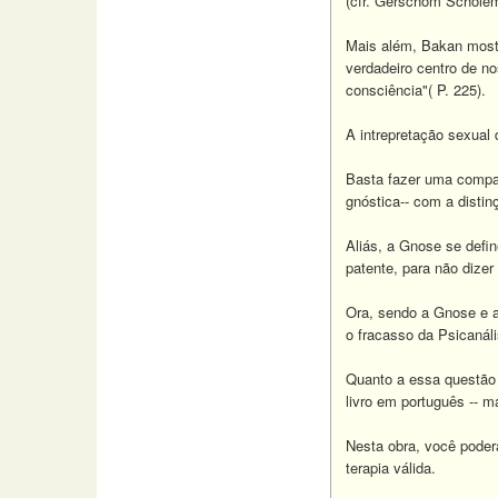
(cfr. Gerschom Schole
Mais além, Bakan mostr
verdadeiro centro de n
consciência"( P. 225).
A intrepretação sexual
Basta fazer uma compara
gnóstica-- com a distinç
Aliás, a Gnose se defi
patente, para não dizer
Ora, sendo a Gnose e a
o fracasso da Psicanáli
Quanto a essa questão d
livro em português -- ma
Nesta obra, você poder
terapia válida.