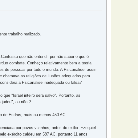
nte trabalho realizado.
a.Confesso que não entendi, por não saber o que é
 árduo combate. Conheço relativamente bem a teoria
hões de pessoas por todo o mundo. A Psicanálise, assim
u e chamava as religiões de ilusões adequadas para
e considera a Psicanálise inadequada ou falsa?
que "Israel inteiro será salvo". Portanto, as
 judeu"; ou não ?
empo de Esdras; mais ou menos 450 AC.
uenciada por povos vizinhos, antes do exílio. Ezequiel
 pelo exército caldeu em 587 AC, portanto 11 anos