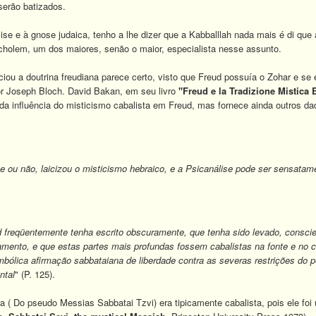
serão batizados.
se e à gnose judaica, tenho a lhe dizer que a Kabballlah nada mais é di que
holem, um dos maiores, senão o maior, especialista nesse assunto.
ciou a doutrina freudiana parece certo, visto que Freud possuía o Zohar e se
Por Joseph Bloch. David Bakan, em seu livro
"Freud e la Tradizione Mistica
 da influência do misticismo cabalista em Freud, mas fornece ainda outros d
e ou não, laicizou o misticismo hebraico, e a Psicanálise pode ser sensatam
 freqüentemente tenha escrito obscuramente, que tenha sido levado, consci
mento, e que estas partes mais profundas fossem cabalistas na fonte e no c
bólica afirmação sabbataiana de liberdade contra as severas restrições do p
ntal
" (P. 125).
a ( Do pseudo Messias Sabbatai Tzvi) era tipicamente cabalista, pois ele fo