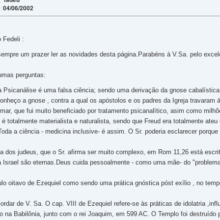
04/06/2002
:
 Fedeli :
sempre um prazer ler as novidades desta página.Parabéns à V.Sa. pelo excele
gumas perguntas:
 a Psicanálise é uma falsa ciência; sendo uma derivação da gnose cabalístic
Conheço a gnose , contra a qual os apóstolos e os padres da Igreja travaram
rmar, que fui muito beneficiado por tratamento psicanalítico, asim como mil
 é totalmente materialista e naturalista, sendo que Freud era totalmente ate
Toda a ciência - medicina inclusive- é assim. O Sr. poderia esclarecer porqu
 dos judeus, que o Sr. afirma ser muito complexo, em Rom 11,26 está escrito 
Israel são eternas.Deus cuida pessoalmente - como uma mãe- do "problema
ítulo oitavo de Ezequiel como sendo uma prática gnóstica póst exílio , no t
dar de V. Sa. O cap. VIII de Ezequiel refere-se às práticas de idolatria ,infl
lio na Babilônia, junto com o rei Joaquim, em 599 AC. O Templo foi destruído