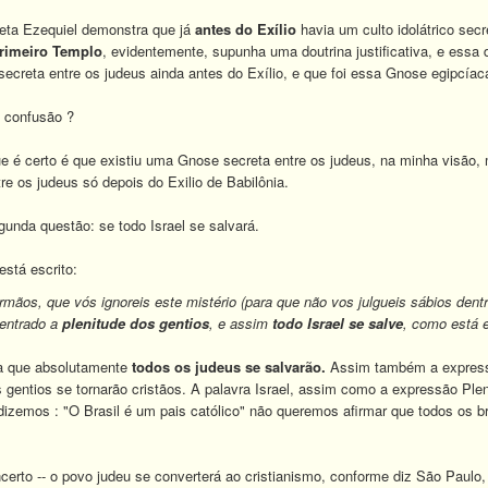
ofeta Ezequiel demonstra que já
antes do Exílio
havia um culto idolátrico sec
rimeiro Templo
, evidentemente, supunha uma doutrina justificativa, e essa 
creta entre os judeus ainda antes do Exílio, e que foi essa Gnose egipcíac
a confusão ?
e é certo é que existiu uma Gnose secreta entre os judeus, na minha visão
re os judeus só depois do Exilio de Babilônia.
unda questão: se todo Israel se salvará.
stá escrito:
rmãos, que vós ignoreis este mistério (para que não vos julgueis sábios den
 entrado a
plenitude dos gentios
, e assim
todo Israel se salve
, como está e
ca que absolutamente
todos os judeus se salvarão.
Assim também a expres
gentios se tornarão cristãos. A palavra Israel, assim como a expressão Plen
zemos : "O Brasil é um pais católico" não queremos afirmar que todos os b
incerto -- o povo judeu se converterá ao cristianismo, conforme diz São Paul