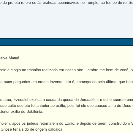
o do profeta refere-se às práticas abomináveis no Templo, ao tempo do rei Se
alve Maria!
poio e elogio ao trabalho realizado em nosso site. Lembro-me bem de você, p
 suas perguntas em ordem inversa, isto é, começando pela última, que trata d
tou, Ezequiel explica a causa da queda de Jerusalém: o culto secreto pres
sse culto secreto foi anterior ao exílio, pois foi ele que causou a ira de De
erior exílio de Babilônia.
em, após os judeus retornarem do Exílio, e depois de terem construído o 
 Gnose teria sido de origem caldaica.