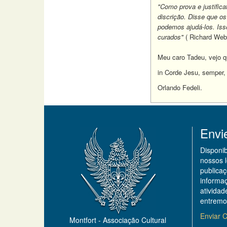
"Como prova e justific
discrição. Disse que os
podemos ajudá-los. Iss
curados"
( Richard Webs
Meu caro Tadeu, vejo q
in Corde Jesu, semper,
Orlando Fedeli.
Envi
Disponi
nossos 
publicaç
informa
ativida
entremo
Enviar C
Montfort - Associação Cultural