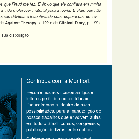
es que Freud me fez. É óbvio que ele confiava em minha
 vida e oferecer material para a teoria. É claro que não
 essas dúvidas e incentivando suas esperanças de ser
 de
Against Therapy
p. 122 e de
Clinical Diary
, p. 199).
à sua disposição
Contribua com a Montfort
Recorremos aos nossos amigos e
leitores pedindo que contribuam
financeiramente, dentro de suas
possibilidades, para a manutenção de
nossos trabalhos que envolvem aulas
em todo o Brasil, cursos, congressos,
publicação de livros, entre outros.
Colabore com nosso apostolado!