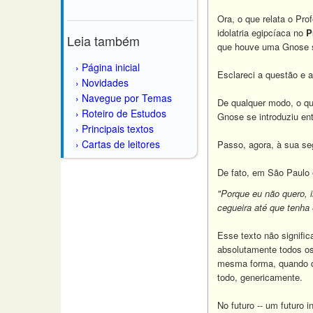
Ora, o que relata o Pr
idolatria egipcíaca no
P
Leia também
que houve uma Gnose se
Página inicial
Esclareci a questão e 
Novidades
Navegue por Temas
De qualquer modo, o qu
Roteiro de Estudos
Gnose se introduziu ent
Principais textos
Cartas de leitores
Passo, agora, à sua seg
De fato, em São Paulo e
"Porque eu não quero, i
cegueira até que tenha
Esse texto não signifi
absolutamente todos os 
mesma forma, quando di
todo, genericamente.
No futuro -- um futuro 