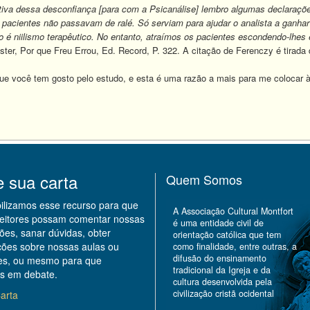
ativa dessa desconfiança [para com a Psicanálise] lembro algumas declaraçõ
 pacientes não passavam de ralé. Só serviam para ajudar o analista a ganhar a
o é niilismo terapêutico. No entanto, atraímos os pacientes escondendo-lhes
ter, Por que Freu Errou, Ed. Record, P. 322. A citação de Ferenczy é tirada
ue você tem gosto pelo estudo, e esta é uma razão a mais para me colocar 
e sua carta
Quem Somos
bilizamos esse recurso para que
A Associação Cultural Montfort
leitores possam comentar nossas
é uma entidade civil de
ões, sanar dúvidas, obter
orientação católica que tem
ções sobre nossas aulas ou
como finalidade, entre outras, a
difusão do ensinamento
des, ou mesmo para que
tradicional da Igreja e da
s em debate.
cultura desenvolvida pela
civilização cristã ocidental
arta