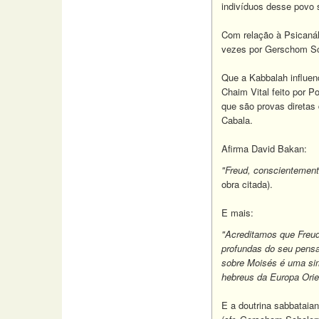
indivíduos desse povo 
Com relação à Psicanáli
vezes por Gerschom Sc
Que a Kabbalah influen
Chaim Vital feito por 
que são provas diretas
Cabala.
Afirma David Bakan:
"Freud, conscientement
obra citada).
E mais:
"Acreditamos que Freud
profundas do seu pensa
sobre Moisés é uma sim
hebreus da Europa Orie
E a doutrina sabbataian