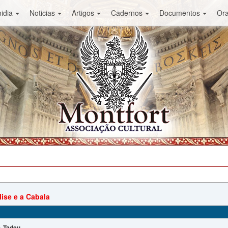
idia
Noticias
Artigos
Cadernos
Documentos
Or
lise e a Cabala
Tadeu
: