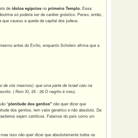
reto de
ídolos egípcios
no
primeiro Templo.
Essa
doutrina só poderia ser de caráter gnóstico. Penso, então,
a que causou a queda da capital dos judeus.
, mesmo antes do Exílio, enquanto Scholem afirma que a
tro de vós mesmos): que uma parte de Israel caiu na
scrito
. ( Rom XI, 25 - 26 O negrito é meu).
são "
plenitude dos gentios"
não quer dizer que
itude dos gentios, tem valor genérico e não absoluto. Da
rasileiros sejam católicos. Falamos do país como um
o, mas isso não quer dizer que absolutamente todos os