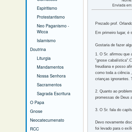
Enviada em
Espiritismo
Protestantismo
Prezado prof. Orlando
Neo Paganismo -
Wicca
Em primeiro lugar, é 
Islamismo
Gostaria de fazer al
Doutrina
1. O Sr. afirmou que
Liturgia
"gnose cabalística".
Mandamentos
freudiana e posso afi
como toda a ciência ,
Nossa Senhora
crianças ignorantes. 
Sacramentos
2. Quanto ao problema
Sagrada Escritura
promessas de Deus a 
O Papa
3. O Sr. fala do cap
Gnose
Neocatecumenato
Devo novamente discor
RCC
foi levado para o exí