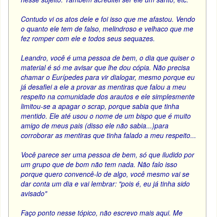
Contudo vi os atos dele e foi isso que me afastou. Vendo
o quanto ele tem de falso, melindroso e velhaco que me
fez romper com ele e todos seus sequazes.
Leandro, você é uma pessoa de bem, o dia que quiser o
material é só me avisar que lhe dou cópia. Não precisa
chamar o Eurípedes para vir dialogar, mesmo porque eu
já desafiei a ele a provar as mentiras que falou a meu
respeito na comunidade dos arautos e ele simplesmente
limitou-se a apagar o scrap, porque sabia que tinha
mentido. Ele até usou o nome de um bispo que é muito
amigo de meus pais (disso ele não sabia...)para
corroborar as mentiras que tinha falado a meu respeito...
Você parece ser uma pessoa de bem, só que iludido por
um grupo que de bom não tem nada. Não falo isso
porque quero convencê-lo de algo, você mesmo vai se
dar conta um dia e vai lembrar: "pois é, eu já tinha sido
avisado"
Faço ponto nesse tópico, não escrevo mais aqui. Me