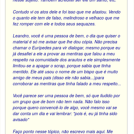
Contudo vi os atos dele e foi isso que me afastou. Vendo
o quanto ele tem de falso, melindroso e velhaco que me
fez romper com ele e todos seus sequazes.
Leandro, você é uma pessoa de bem, o dia que quiser o
material é só me avisar que lhe dou cópia. Não precisa
chamar o Eurípedes para vir dialogar, mesmo porque eu
já desafiei a ele a provar as mentiras que falou a meu
respeito na comunidade dos arautos e ele simplesmente
limitou-se a apagar o scrap, porque sabia que tinha
mentido. Ele até usou o nome de um bispo que é muito
amigo de meus pais (disso ele não sabia...)para
corroborar as mentiras que tinha falado a meu respeito...
Você parece ser uma pessoa de bem, só que iludido por
um grupo que de bom não tem nada. Não falo isso
porque quero convencê-lo de algo, você mesmo vai se
dar conta um dia e vai lembrar: "pois é, eu já tinha sido
avisado"
Faço ponto nesse tópico, não escrevo mais aqui. Me