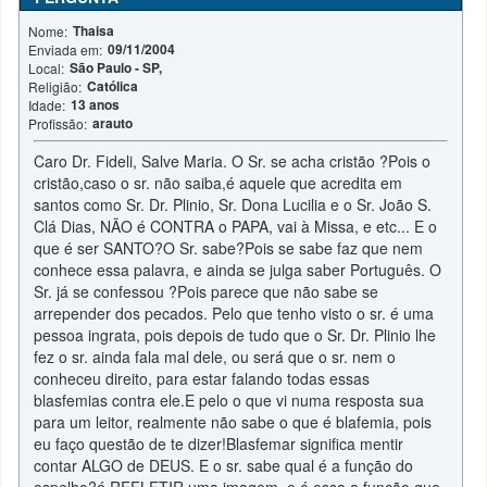
Thaisa
Nome:
09/11/2004
Enviada em:
São Paulo - SP,
Local:
Católica
Religião:
13 anos
Idade:
arauto
Profissão:
Caro Dr. Fideli, Salve Maria. O Sr. se acha cristão ?Pois o
cristão,caso o sr. não saiba,é aquele que acredita em
santos como Sr. Dr. Plinio, Sr. Dona Lucilia e o Sr. João S.
Clá Dias, NÃO é CONTRA o PAPA, vai à Missa, e etc... E o
que é ser SANTO?O Sr. sabe?Pois se sabe faz que nem
conhece essa palavra, e ainda se julga saber Português. O
Sr. já se confessou ?Pois parece que não sabe se
arrepender dos pecados. Pelo que tenho visto o sr. é uma
pessoa ingrata, pois depois de tudo que o Sr. Dr. Plinio lhe
fez o sr. ainda fala mal dele, ou será que o sr. nem o
conheceu direito, para estar falando todas essas
blasfemias contra ele.E pelo o que vi numa resposta sua
para um leitor, realmente não sabe o que é blafemia, pois
eu faço questão de te dizer!Blasfemar significa mentir
contar ALGO de DEUS. E o sr. sabe qual é a função do