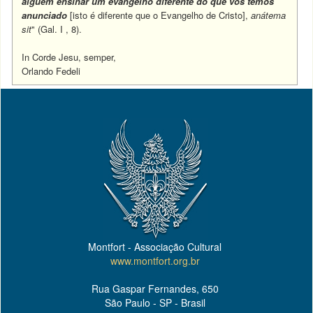
alguém ensinar um evangelho diferente do que vos temos
anunciado
[isto é diferente que o Evangelho de Cristo],
anátema
sit
" (Gal. I , 8).
In Corde Jesu, semper,
Orlando Fedeli
Montfort - Associação Cultural
www.montfort.org.br
Rua Gaspar Fernandes, 650
São Paulo - SP - Brasil