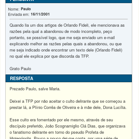
Paulo
Nome:
16/11/2001
Enviada em:
Quando lia um dos artigos de Orlando Fideli, ele mencionava as
razões pela qual a abandonou de modo incompleto, peço
portanto, se possível logo, que me seja enviado um e-mail
explicando melhor as razões pelas quais a abandonou, ou que
me seja indicado onde encontrar um texto dele (Orlando Fideli)
no qual ele explica por que discorda da TFP.
Grato Paulo
RESPOSTA
Prezado Paulo, salve Maria.
Deixei a TFP por não aceitar o culto delirante que se começou a
prestar lá, a Plínio Corrêa de Oliveira e à mãe dele, Dona Lucília.
Esse culto era fomentado por ele mesmo, através de seu
discípulo preferido, João Scognamiglio Clá Dias, que organizava
o fanatismo delirante em torno do pseudo Profeta de
Higienópolis. Pouco a pouco dei-me conta, por uma série de