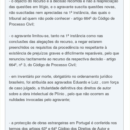
- o objecto do recurso é a decisão recorrida e não a reapreciação
das questões em litígio, e o agravante suscita questões novas,
não suscitadas nem apreciadas na 1ª instância, das quais o
tribunal ad quem não pode conhecer - artigo 664º do Código de
Processo Civil;
- o agravante limitou-se, tanto na 1ª instância como nas
conclusões das alegações do recurso, a negar estarem
preenchidos os requisitos da procedência no respeitante à
existência de prejuízos graves e dificilmente reparáveis, pelo que
renunciou tacitamente ao recurso da respectiva decisão - artigo
664º, nº 3, do Código de Processo Civil;
- em inventário por morte, obrigatório no ordenamento jurídico
brasileiro, foi atribuída aos agravados Eduardo e Luiz , com força
de caso julgado, a titularidade definitiva dos direitos de autor
sobre a obra intelectual de Plínio , pelo que não ocorrem as
nulidades invocadas pelo agravante;
- a protecção de obras estrangeiras em Portugal é conferida nos
termos dos artigos 63º e 64º Código dos Direitos de Autor e