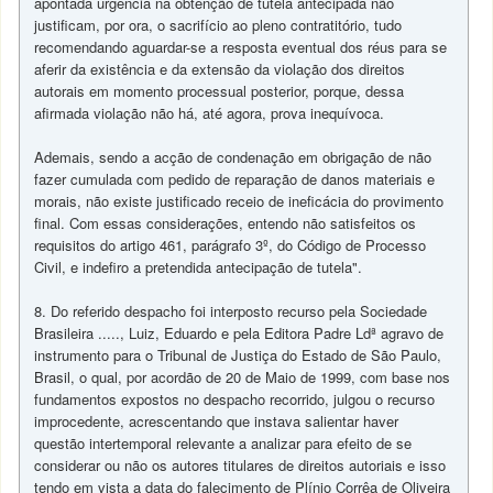
apontada urgência na obtenção de tutela antecipada não
justificam, por ora, o sacrifício ao pleno contratitório, tudo
recomendando aguardar-se a resposta eventual dos réus para se
aferir da existência e da extensão da violação dos direitos
autorais em momento processual posterior, porque, dessa
afirmada violação não há, até agora, prova inequívoca.
Ademais, sendo a acção de condenação em obrigação de não
fazer cumulada com pedido de reparação de danos materiais e
morais, não existe justificado receio de ineficácia do provimento
final. Com essas considerações, entendo não satisfeitos os
requisitos do artigo 461, parágrafo 3º, do Código de Processo
Civil, e indefiro a pretendida antecipação de tutela".
8. Do referido despacho foi interposto recurso pela Sociedade
Brasileira ....., Luiz, Eduardo e pela Editora Padre Ldª agravo de
instrumento para o Tribunal de Justiça do Estado de São Paulo,
Brasil, o qual, por acordão de 20 de Maio de 1999, com base nos
fundamentos expostos no despacho recorrido, julgou o recurso
improcedente, acrescentando que instava salientar haver
questão intertemporal relevante a analizar para efeito de se
considerar ou não os autores titulares de direitos autoriais e isso
tendo em vista a data do falecimento de Plínio Corrêa de Oliveira