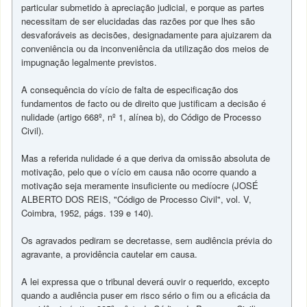
particular submetido à apreciação judicial, e porque as partes
necessitam de ser elucidadas das razões por que lhes são
desvaforáveis as decisões, designadamente para ajuizarem da
conveniência ou da inconveniência da utilização dos meios de
impugnação legalmente previstos.
A consequência do vício de falta de especificação dos
fundamentos de facto ou de direito que justificam a decisão é
nulidade (artigo 668º, nº 1, alínea b), do Código de Processo
Civil).
Mas a referida nulidade é a que deriva da omissão absoluta de
motivação, pelo que o vício em causa não ocorre quando a
motivação seja meramente insuficiente ou medíocre (JOSÉ
ALBERTO DOS REIS, "Código de Processo Civil", vol. V,
Coimbra, 1952, págs. 139 e 140).
Os agravados pediram se decretasse, sem audiência prévia do
agravante, a providência cautelar em causa.
A lei expressa que o tribunal deverá ouvir o requerido, excepto
quando a audiência puser em risco sério o fim ou a eficácia da