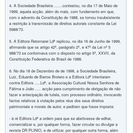
4. A Sociedade Brasileira .......contestou, no dia 17 de Maio de
1999, aquela acção, além do mais, com fundamento em que,
com o advento da Constituição de 1988, se tornou insubsistente
a restrição à transmissão de direitos autorais constante da Lei
5988/73.
5. A Editora Retornarei Ldª replicou, no dia 16 de Junho de 1999,
afirmando que os artigo 42º, parágrafo 2º, e 47º da Lei nº 5
988/73 se conformava com o disposto no artigo 5º, XXVII, da
Constituição Federativa do Brasil de 1988.
6. No dia 18 de Dezembro de de 1998, a Sociedade Brasileira,
Luiz, Eduardo de Barros Brotero e a Editora Ldª intentaram
contra Editora .....Ldª, a Associação Cultural Nossa Senhora de
Fátima e João ..... acção para cumprimento de obrigação de não
fazer e antecipação de tutela, com processo ordinário, invocando
factos relativos à violação pelos réus dos seus direitos
patrimoniais e morais de autor, e pediram que fosse imposta:
- à ré Editora Ldª a ordem para que se abstivesse de editar,
comercializar e, por qualquer forma, fazer circular ou divulgar a
revista DR PLINIO, e de utilizar, por qualquer outra forma, além