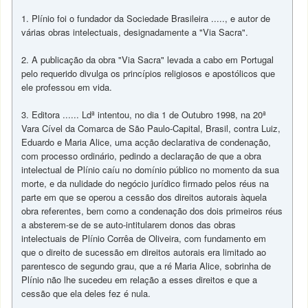
1. Plínio foi o fundador da Sociedade Brasileira ....., e autor de
várias obras intelectuais, designadamente a "Via Sacra".
2. A publicação da obra "Via Sacra" levada a cabo em Portugal
pelo requerido divulga os princípios religiosos e apostólicos que
ele professou em vida.
3. Editora ...... Ldª intentou, no dia 1 de Outubro 1998, na 20ª
Vara Cível da Comarca de São Paulo-Capital, Brasil, contra Luiz,
Eduardo e Maria Alice, uma acção declarativa de condenação,
com processo ordinário, pedindo a declaração de que a obra
intelectual de Plínio caíu no domínio público no momento da sua
morte, e da nulidade do negócio jurídico firmado pelos réus na
parte em que se operou a cessão dos direitos autorais àquela
obra referentes, bem como a condenação dos dois primeiros réus
a absterem-se de se auto-intitularem donos das obras
intelectuais de Plínio Corrêa de Oliveira, com fundamento em
que o direito de sucessão em direitos autorais era limitado ao
parentesco de segundo grau, que a ré Maria Alice, sobrinha de
Plínio não lhe sucedeu em relação a esses direitos e que a
cessão que ela deles fez é nula.