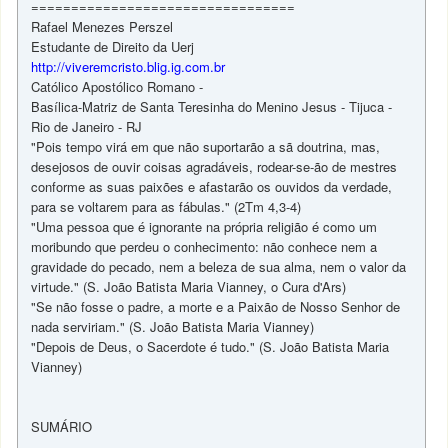
=================================
Rafael Menezes Perszel
Estudante de Direito da Uerj
http://viveremcristo.blig.ig.com.br
Católico Apostólico Romano -
Basílica-Matriz de Santa Teresinha do Menino Jesus - Tijuca -
Rio de Janeiro - RJ
"Pois tempo virá em que não suportarão a sã doutrina, mas,
desejosos de ouvir coisas agradáveis, rodear-se-ão de mestres
conforme as suas paixões e afastarão os ouvidos da verdade,
para se voltarem para as fábulas." (2Tm 4,3-4)
"Uma pessoa que é ignorante na própria religião é como um
moribundo que perdeu o conhecimento: não conhece nem a
gravidade do pecado, nem a beleza de sua alma, nem o valor da
virtude." (S. João Batista Maria Vianney, o Cura d'Ars)
"Se não fosse o padre, a morte e a Paixão de Nosso Senhor de
nada serviriam." (S. João Batista Maria Vianney)
"Depois de Deus, o Sacerdote é tudo." (S. João Batista Maria
Vianney)
SUMÁRIO