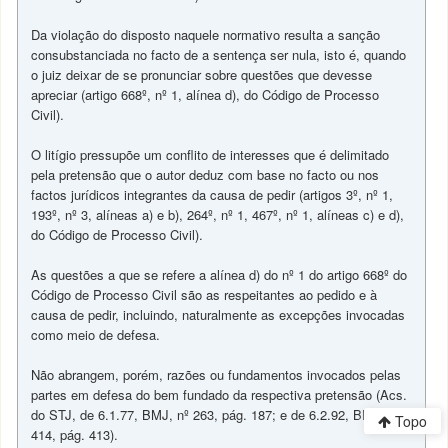
Da violação do disposto naquele normativo resulta a sanção
consubstanciada no facto de a sentença ser nula, isto é, quando
o juiz deixar de se pronunciar sobre questões que devesse
apreciar (artigo 668º, nº 1, alínea d), do Código de Processo
Civil).
O litígio pressupõe um conflito de interesses que é delimitado
pela pretensão que o autor deduz com base no facto ou nos
factos jurídicos integrantes da causa de pedir (artigos 3º, nº 1,
193º, nº 3, alíneas a) e b), 264º, nº 1, 467º, nº 1, alíneas c) e d),
do Código de Processo Civil).
As questões a que se refere a alínea d) do nº 1 do artigo 668º do
Código de Processo Civil são as respeitantes ao pedido e à
causa de pedir, incluindo, naturalmente as excepções invocadas
como meio de defesa.
Não abrangem, porém, razões ou fundamentos invocados pelas
partes em defesa do bem fundado da respectiva pretensão (Acs.
do STJ, de 6.1.77, BMJ, nº 263, pág. 187; e de 6.2.92, BMJ, nº
Topo
414, pág. 413).