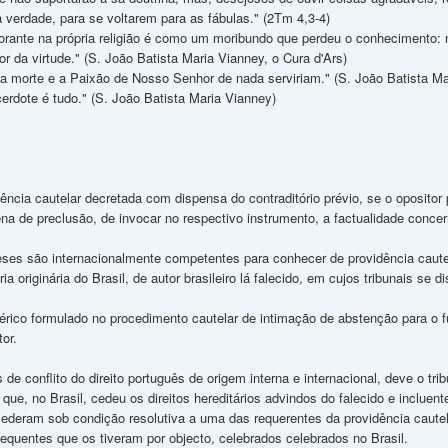
 verdade, para se voltarem para as fábulas." (2Tm 4,3-4)
rante na própria religião é como um moribundo que perdeu o conhecimento:
r da virtude." (S. João Batista Maria Vianney, o Cura d'Ars)
 a morte e a Paixão de Nosso Senhor de nada serviriam." (S. João Batista Ma
erdote é tudo." (S. João Batista Maria Vianney)
ência cautelar decretada com dispensa do contraditório prévio, se o opositor
na de preclusão, de invocar no respectivo instrumento, a factualidade concer
ueses são internacionalmente competentes para conhecer de providência cautel
ria originária do Brasil, de autor brasileiro lá falecido, em cujos tribunais se
nérico formulado no procedimento cautelar de intimação de abstenção para o f
or.
de conflito do direito português de origem interna e internacional, deve o tribu
que, no Brasil, cedeu os direitos hereditários advindos do falecido e incluent
cederam sob condição resolutiva a uma das requerentes da providência cautel
equentes que os tiveram por objecto, celebrados celebrados no Brasil.