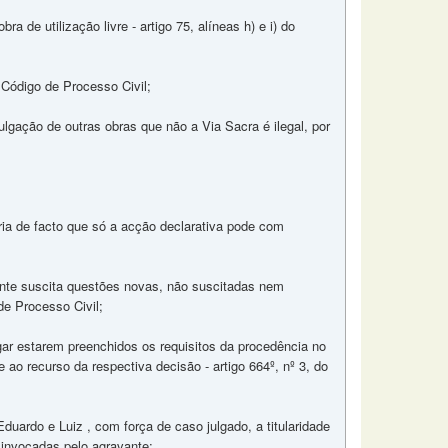
 de utilização livre - artigo 75, alíneas h) e i) do
 Código de Processo Civil;
ulgação de outras obras que não a Via Sacra é ilegal, por
ria de facto que só a acção declarativa pode com
avante suscita questões novas, não suscitadas nem
de Processo Civil;
gar estarem preenchidos os requisitos da procedência no
e ao recurso da respectiva decisão - artigo 664º, nº 3, do
 Eduardo e Luiz , com força de caso julgado, a titularidade
s invocadas pelo agravante;