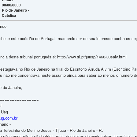
00/00/0000
:
Rio de Janeiro -
:
Católica
:
ando,
nhece este acórdão de Portugal, mas creio ser de seu interesse contra os seg
ncia deste tribunal português é: http://www.trl.pt/jurisp/1466-00salv.html
estagiava no Rio de Janeiro na filial do Escritório Arruda Alvim (Escritóri
u não me concentrava neste assunto ainda para saber ao menos o número d
 de Janeiro,
================
l
 Uerj
g.ig.com.br
mano -
a Teresinha do Menino Jesus - Tijuca - Rio de Janeiro - RJ
e não suportarão a sã doutrina, mas, desejosos de ouvir coisas agradáveis,