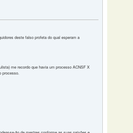
uidores deste falso profeta do qual esperam a
o Paulista) me recordo que havia um processo ACNSF X
o processo.
 rodear-se-ão de mestres conforme as suas paixões e