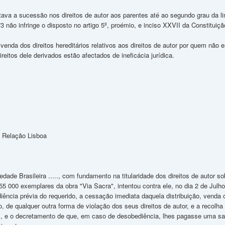
tava a sucessão nos direitos de autor aos parentes até ao segundo grau da lin
não infringe o disposto no artigo 5º, proémio, e inciso XXVII da Constituiçã
venda dos direitos hereditários relativos aos direitos de autor por quem não er
reitos dele derivados estão afectados de ineficácia jurídica.
 Relação Lisboa
dade Brasileira ....., com fundamento na titularidade dos direitos de autor so
 55 000 exemplares da obra "Via Sacra", intentou contra ele, no dia 2 de Jul
ência prévia do requerido, a cessação imediata daquela distribuição, venda 
ro, de qualquer outra forma de violação dos seus direitos de autor, e a rec
es, e o decretamento de que, em caso de desobediência, lhes pagasse uma san