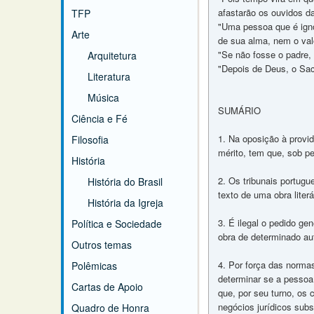
afastarão os ouvidos da
TFP
"Uma pessoa que é igno
Arte
de sua alma, nem o valo
"Se não fosse o padre,
Arquitetura
"Depois de Deus, o Sac
Literatura
Música
SUMÁRIO
Ciência e Fé
1. Na oposição à provid
Filosofia
mérito, tem que, sob pe
História
2. Os tribunais portug
História do Brasil
texto de uma obra literá
História da Igreja
3. É ilegal o pedido ge
Política e Sociedade
obra de determinado aut
Outros temas
4. Por força das normas 
Polêmicas
determinar se a pessoa 
Cartas de Apoio
que, por seu turno, os 
negócios jurídicos subs
Quadro de Honra