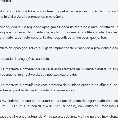
rimento.
o, produzida que foi a prova oferecida pelos requerentes, o juiz de turno no 
 inicial e deferiu a requerida providência.
decisão, deduziu o requerido oposição fundada no facto de a obra literária de
s para conhecer da providência, no facto da questão da titularidade dos direito
 a matéria de facto constante dos respectivos articulados que juntou.
bito da oposição, foi esta julgada improcedente e mantida a providência dec
 em sede de alegações, concluíu:
u e manteve a providência cautelar está afectada da nulidade prevista no artig
o despacho justificativo da sua não audição prévia;
u e manteve a providência está afectada da nulidade prevista na alínea d) do
sobre a questão da ilegitimidade dos requerentes;
s reveladores de que os requerentes não são dotados de legitimidade process
 nº 2, 288º, nº 1, alínea d), e 494º, nº 1, alínea e), do Código de Processo Ci
ausa da herança autoral do Plínio para a sobrinha Maria é nula ou inexistente 