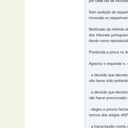
por cada dia de incump
Sem audição do requerid
invocada no requerimento
Notificado da referida 
dos tribunais portuguese
dando como reproduzida
Produzida a prova no âm
Agravou o requerido e,
- a decisão que decreto
não haver sido proferid
- a decisão que decreto
não haver pronunciado 
- alegou e provou facto
termos dos artigos 493º,
- a transmissão mortis c