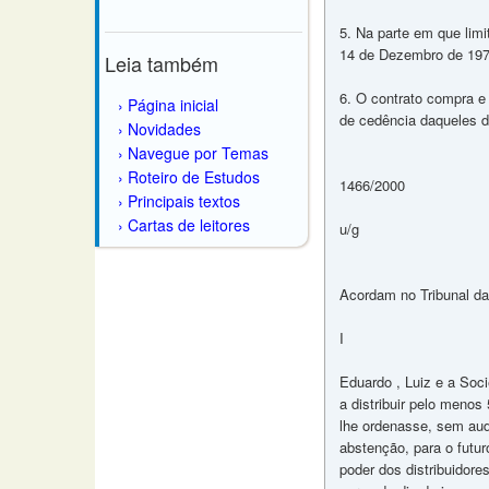
5. Na parte em que limi
14 de Dezembro de 1973 
Leia também
6. O contrato compra e 
Página inicial
de cedência daqueles di
Novidades
Navegue por Temas
Roteiro de Estudos
1466/2000
Principais textos
Cartas de leitores
u/g
Acordam no Tribunal da
I
Eduardo , Luiz e a Socie
a distribuir pelo menos
lhe ordenasse, sem audi
abstenção, para o futu
poder dos distribuidor