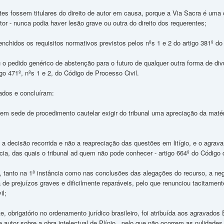
es fossem titulares do direito de autor em causa, porque a Via Sacra é uma obra
tor - nunca podia haver lesão grave ou outra do direito dos requerentes;
nchidos os requisitos normativos previstos pelos nºs 1 e 2 do artigo 381º do
 o pedido genérico de abstenção para o futuro de qualquer outra forma de div
igo 471º, nºs 1 e 2, do Código de Processo Civil.
dos e concluíram:
 em sede de procedimento cautelar exigir do tribunal uma apreciação da maté
é a decisão recorrida e não a reapreciação das questões em litígio, e o agr
cia, das quais o tribunal ad quem não pode conhecer - artigo 664º do Código 
e, tanto na 1ª instância como nas conclusões das alegações do recurso, a ne
a de prejuízos graves e dificilmente reparáveis, pelo que renunciou tacitament
il;
e, obrigatório no ordenamento jurídico brasileiro, foi atribuída aos agravados
 de autor sobre a obra intelectual de Plínio , pelo que não ocorrem as nulidade