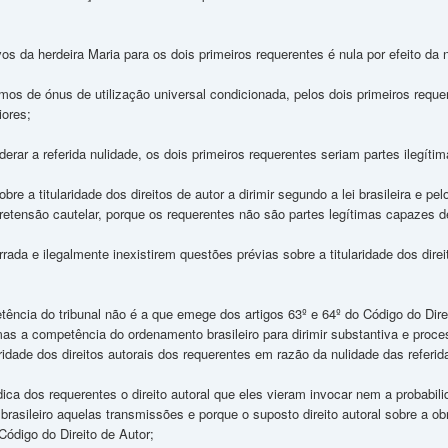
ivos da herdeira Maria para os dois primeiros requerentes é nula por efeito da 
mos de ónus de utilização universal condicionada, pelos dois primeiros requere
iores;
derar a referida nulidade, os dois primeiros requerentes seriam partes ilegítim
bre a titularidade dos direitos de autor a dirimir segundo a lei brasileira e pe
retensão cautelar, porque os requerentes não são partes legítimas capazes de
rada e ilegalmente inexistirem questões prévias sobre a titularidade dos direi
tência do tribunal não é a que emege dos artigos 63º e 64º do Código do Direi
s a competência do ordenamento brasileiro para dirimir substantiva e pro
ridade dos direitos autorais dos requerentes em razão da nulidade das referi
rídica dos requerentes o direito autoral que eles vieram invocar nem a probabi
 brasileiro aquelas transmissões e porque o suposto direito autoral sobre a o
o Código do Direito de Autor;