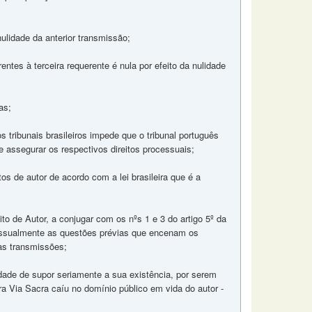
nulidade da anterior transmissão;
ntes à terceira requerente é nula por efeito da nulidade
as;
los tribunais brasileiros impede que o tribunal português
 assegurar os respectivos direitos processuais;
tos de autor de acordo com a lei brasileira que é a
to de Autor, a conjugar com os nºs 1 e 3 do artigo 5º da
cessualmente as questões prévias que encenam os
das transmissões;
lidade de supor seriamente a sua existência, por serem
bra Via Sacra caíu no domínio público em vida do autor -