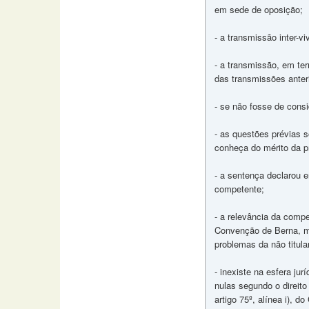
em sede de oposição;
- a transmissão inter-v
- a transmissão, em ter
das transmissões anter
- se não fosse de consi
- as questões prévias so
conheça do mérito da p
- a sentença declarou er
competente;
- a relevância da compe
Convenção de Berna, ma
problemas da não titula
- inexiste na esfera ju
nulas segundo o direito
artigo 75º, alínea i), d