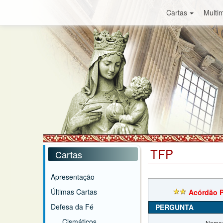
Cartas
Multim
TFP
Cartas
Apresentação
Últimas Cartas
Acórdão 
Defesa da Fé
PERGUNTA
Cismáticos
Nome