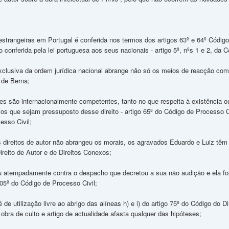
estrangeiras em Portugal é conferida nos termos dos artigos 63º e 64º Código
 conferida pela lei portuguesa aos seus nacionais - artigo 5º, nºs 1 e 2, da
 exclusiva da ordem jurídica nacional abrange não só os meios de reacção co
 de Berna;
ses são internacionalmente competentes, tanto no que respeita à existência ou
ios que sejam pressuposto desse direito - artigo 65º do Código de Processo Civ
esso Civil;
 direitos de autor não abrangeu os morais, os agravados Eduardo e Luiz têm 
Direito de Autor e de Direitos Conexos;
iu atempadamente contra o despacho que decretou a sua não audição e ela 
205º do Código de Processo Civil;
 de utilização livre ao abrigo das alíneas h) e i) do artigo 75º do Código do 
bra de culto e artigo de actualidade afasta qualquer das hipóteses;