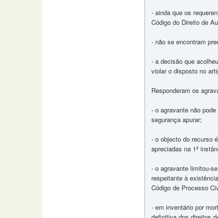
- ainda que os requerent
Código do Direito de Au
- não se encontram pree
- a decisão que acolheu
violar o disposto no art
Responderam os agrava
- o agravante não pode
segurança apurar;
- o objecto do recurso 
apreciadas na 1ª instân
- o agravante limitou-s
respeitante à existênci
Código de Processo Civ
- em inventário por mort
definitiva dos direitos