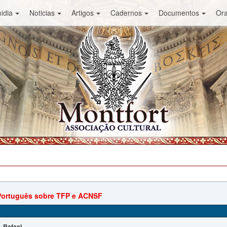
idia
Noticias
Artigos
Cadernos
Documentos
Or
Português sobre TFP e ACNSF
Rafael
: