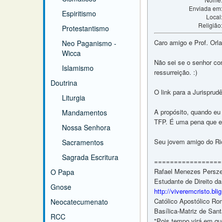
Enviada em
Espiritismo
Local
Religião
Protestantismo
Caro amigo e Prof. Orl
Neo Paganismo -
Wicca
Não sei se o senhor co
Islamismo
ressurreição. :)
Doutrina
O link para a Jurisprudê
Liturgia
A propósito, quando eu 
Mandamentos
TFP. É uma pena que e
Nossa Senhora
Seu jovem amigo do Rio
Sacramentos
Sagrada Escritura
=================
Rafael Menezes Persze
O Papa
Estudante de Direito da
Gnose
http://viveremcristo.bli
Católico Apostólico Ro
Neocatecumenato
Basílica-Matriz de Sant
RCC
"Pois tempo virá em qu