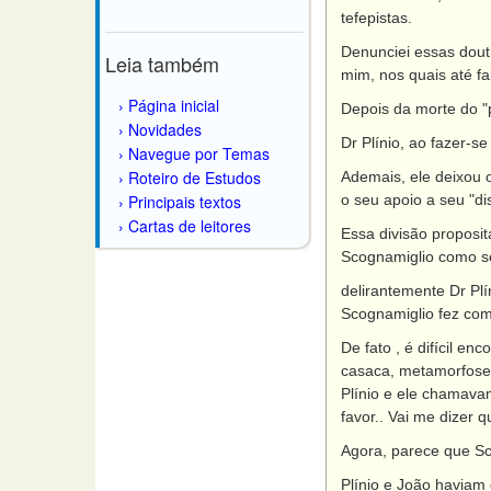
tefepistas.
Denunciei essas doutr
Leia também
mim, nos quais até fa
Página inicial
Depois da morte do "p
Novidades
Dr Plínio, ao fazer-s
Navegue por Temas
Roteiro de Estudos
Ademais, ele deixou 
Principais textos
o seu apoio a seu "di
Cartas de leitores
Essa divisão proposit
Scognamiglio como se
delirantemente Dr Plín
Scognamiglio fez com
De fato , é difícil e
casaca, metamorfosea
Plínio e ele chamavam
favor.. Vai me dizer q
Agora, parece que Sco
Plínio e João haviam