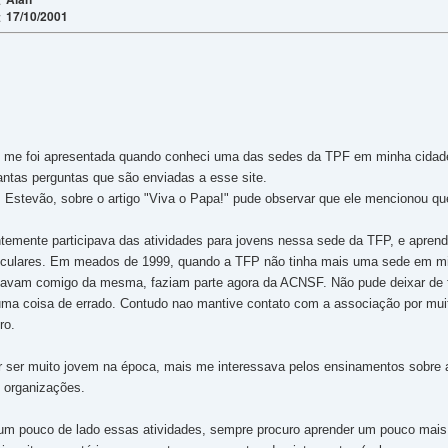
17/10/2001
:
 me foi apresentada quando conheci uma das sedes da TPF em minha cidade,
antas perguntas que são enviadas a esse site.
Estevão, sobre o artigo "Viva o Papa!" pude observar que ele mencionou qu
emente participava das atividades para jovens nessa sede da TFP, e aprendi 
ticulares. Em meados de 1999, quando a TFP não tinha mais uma sede em min
ipavam comigo da mesma, faziam parte agora da ACNSF. Não pude deixar de 
uma coisa de errado. Contudo nao mantive contato com a associação por muit
ro.
r ser muito jovem na época, mais me interessava pelos ensinamentos sobre 
 organizações.
 um pouco de lado essas atividades, sempre procuro aprender um pouco mais s