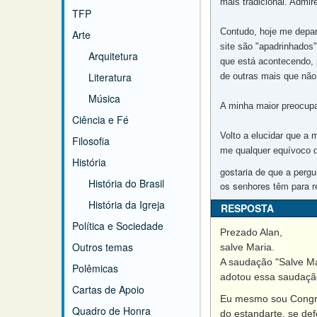
mais tradicional. Admir
TFP
Contudo, hoje me depa
Arte
site são "apadrinhados
Arquitetura
que está acontecendo, 
Literatura
de outras mais que não
Música
A minha maior preocupaç
Ciência e Fé
Volto a elucidar que a
Filosofia
me qualquer equívoco q
História
gostaria de que a perg
História do Brasil
os senhores têm para r
História da Igreja
RESPOSTA
Política e Sociedade
Prezado Alan,
Outros temas
salve Maria.
A saudação "Salve Ma
Polêmicas
adotou essa saudaçã
Cartas de Apoio
Eu mesmo sou Congreg
Quadro de Honra
do estandarte, se de