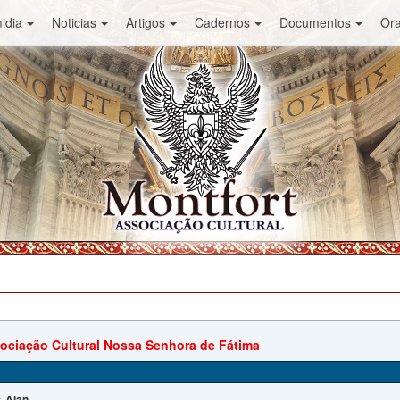
idia
Noticias
Artigos
Cadernos
Documentos
Or
ociação Cultural Nossa Senhora de Fátima
Alan
: