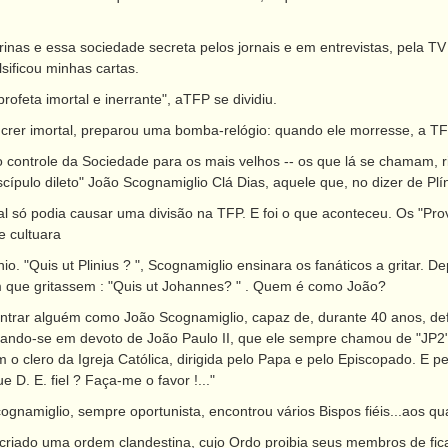
inas e essa sociedade secreta pelos jornais e em entrevistas, pela TV
lsificou minhas cartas.
rofeta imortal e inerrante", aTFP se dividiu.
e crer imortal, preparou uma bomba-relógio: quando ele morresse, a TFP
o controle da Sociedade para os mais velhos -- os que lá se chamam, r
scípulo dileto" João Scognamiglio Clá Dias, aquele que, no dizer de Plí
al só podia causar uma divisão na TFP. E foi o que aconteceu. Os "Pr
 cultuara
io. "Quis ut Plinius ? ", Scognamiglio ensinara os fanáticos a gritar. D
 que gritassem : "Quis ut Johannes? " . Quem é como João?
ncontrar alguém como João Scognamiglio, capaz de, durante 40 anos, defe
ndo-se em devoto de João Paulo II, que ele sempre chamou de "JP2" e
 o clero da Igreja Católica, dirigida pelo Papa e pelo Episcopado. E 
ue D. E. fiel ? Faça-me o favor !..."
gnamiglio, sempre oportunista, encontrou vários Bispos fiéis...aos qu
 criado uma ordem clandestina, cujo Ordo proibia seus membros de 