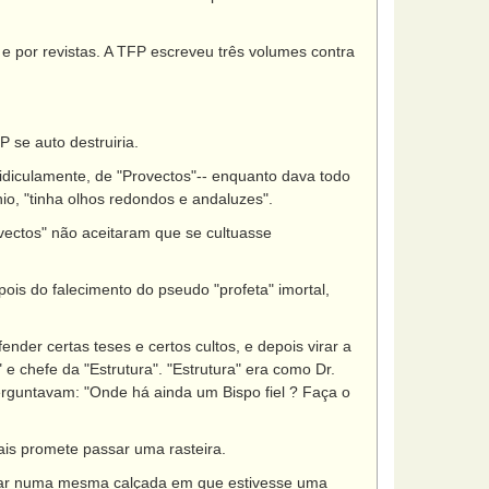
 e por revistas. A TFP escreveu três volumes contra
 se auto destruiria.
idiculamente, de "Provectos"-- enquanto dava todo
nio, "tinha olhos redondos e andaluzes".
ovectos" não aceitaram que se cultuasse
epois do falecimento do pseudo "profeta" imortal,
nder certas teses e certos cultos, e depois virar a
 chefe da "Estrutura". "Estrutura" era como Dr.
perguntavam: "Onde há ainda um Bispo fiel ? Faça o
ais promete passar uma rasteira.
ficar numa mesma calçada em que estivesse uma