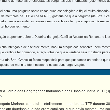
ei muito as matérias e respostas as perguntas dos internautas (pelo menos a
rei com uma pergunta sobre essas duas associações e fiquei muito chocad
" de membros da TFP ou da ACNSF, gostaria de que a pergunta (da Srta. Gra
pelo menos entender as razões que os senhores têm para repudiar de manei
 tenho conhecimento.
ão é aprender sobre a Doutrina da Igreja Católica Apostólica Romana, e isso
 minha intenção é de esclarecimento, não um ataque aos senhores, nem mes
ue venho a ter cometido, e faço votos de que a verdade seja mostrada para
unta (da Srta. Graziella) fosse respondida para que possamos entender o qu
epudiar de maneira tão incessante essas duas organizações
ria " era a dos Congregados marianos e das Filhas de Maria. A TFP, 
o.
ado Mariano, como fui -- infelizmente -- membro da TFP durante 30 
fendiam doutrinas que não eram católicas, e que havia mesmo uma so