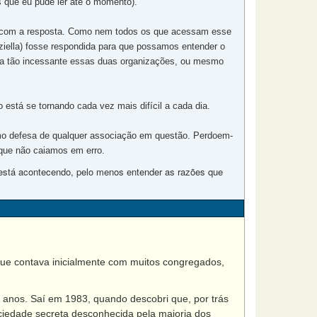
s que eu pude ler até o momento).
o com a resposta. Como nem todos os que acessam esse
ziella) fosse respondida para que possamos entender o
ra tão incessante essas duas organizações, ou mesmo
 está se tornando cada vez mais difícil a cada dia.
mo defesa de qualquer associação em questão. Perdoem-
 que não caiamos em erro.
e está acontecendo, pelo menos entender as razões que
que contava inicialmente com muitos congregados,
anos. Saí em 1983, quando descobri que, por trás
ciedade secreta desconhecida pela maioria dos