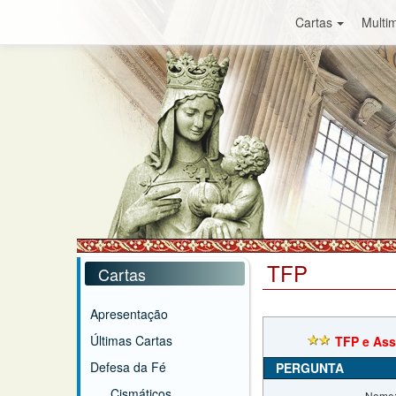
Cartas
Multim
TFP
Cartas
Apresentação
Últimas Cartas
TFP e Ass
Defesa da Fé
PERGUNTA
Cismáticos
Nome