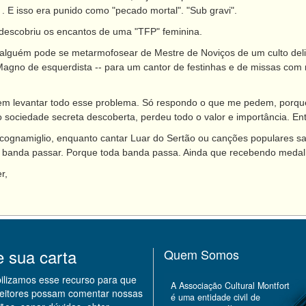
 E isso era punido como "pecado mortal". "Sub gravi".
descobriu os encantos de uma "TFP" feminina.
 alguém pode se metarmofosear de Mestre de Noviços de um culto delira
agno de esquerdista -- para um cantor de festinhas e de missas com r
em levantar todo esse problema. Só respondo o que me pedem, porque
o sociedade secreta descoberta, perdeu todo o valor e importância. En
cognamiglio, enquanto cantar Luar do Sertão ou canções populares 
a banda passar. Porque toda banda passa. Ainda que recebendo medalh
r,
e sua carta
Quem Somos
bilizamos esse recurso para que
A Associação Cultural Montfort
leitores possam comentar nossas
é uma entidade civil de