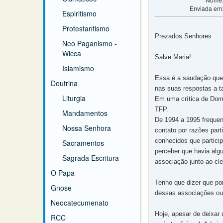
Enviada em
Espiritismo
Protestantismo
Prezados Senhores
Neo Paganismo -
Wicca
Salve Maria!
Islamismo
Essa é a saudação que
Doutrina
nas suas respostas a t
Liturgia
Em uma crítica de Dom 
TFP.
Mandamentos
De 1994 a 1995 frequent
Nossa Senhora
contato por razões par
conhecidos que partic
Sacramentos
perceber que havia alg
Sagrada Escritura
associação junto ao cle
O Papa
Tenho que dizer que po
Gnose
dessas associações ou
Neocatecumenato
Hoje, apesar de deixar
RCC